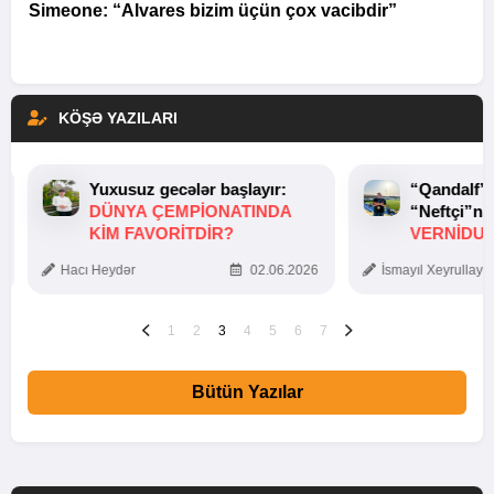
Simeone: “Alvares bizim üçün çox vacibdir”
KÖŞƏ YAZILARI
Yuxusuz gecələr başlayır:
“Qandalf”
DÜNYA ÇEMPIONATINDA
“Neftçi”ni
KIM FAVORITDIR?
VERNİDUB
TOXUNUŞ
Hacı Heydər
02.06.2026
İsmayıl Xeyrullaye
1
2
3
4
5
6
7
Bütün Yazılar