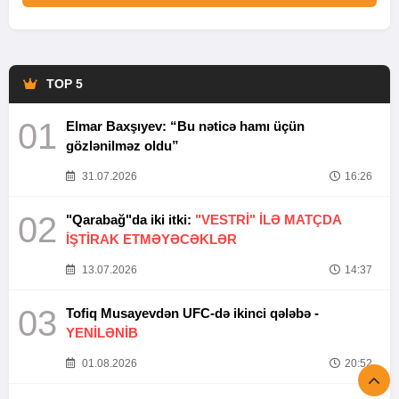
TOP 5
01
Elmar Baxşıyev: “Bu nəticə hamı üçün
gözlənilməz oldu”
31.07.2026
16:26
02
"Qarabağ"da iki itki:
"VESTRİ" İLƏ MATÇDA
İŞTİRAK ETMƏYƏCƏKLƏR
13.07.2026
14:37
03
Tofiq Musayevdən UFC-də ikinci qələbə -
YENİLƏNİB
01.08.2026
20:52