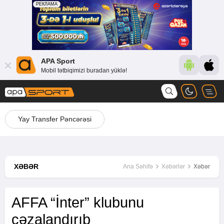
APA Sport
Mobil tətbiqimizi buradan yüklə!
Yay Transfer Pəncərəsi
XƏBƏR
Ana Səhifə
Xəbərlər
Xəbər
AFFA “İnter” klubunu
cəzalandırıb