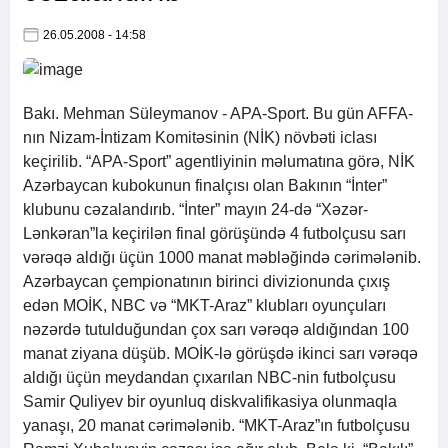
26.05.2008 - 14:58
Bakı. Mehman Süleymanov -
APA
-Sport. Bu gün AFFA-
nın Nizam-İntizam Komitəsinin (NİK) növbəti iclası
keçirilib. “
APA
-Sport” agentliyinin məlumatına görə, NİK
Azərbaycan kubokunun finalçısı olan Bakının “İnter”
klubunu cəzalandırıb. “İnter” mayın 24-də “Xəzər-
Lənkəran”la keçirilən final görüşündə 4 futbolçusu sarı
vərəqə aldığı üçün 1000 manat məbləğində cərimələnib.
Azərbaycan çempionatının birinci divizionunda çıxış
edən MOİK, NBC və “MKT-Araz” klubları oyunçuları
nəzərdə tutulduğundan çox sarı vərəqə aldığından 100
manat ziyana düşüb. MOİK-lə görüşdə ikinci sarı vərəqə
aldığı üçün meydandan çıxarılan NBC-nin futbolçusu
Samir Quliyev bir oyunluq diskvalifikasiya olunmaqla
yanaşı, 20 manat cərimələnib. “MKT-Araz”ın futbolçusu