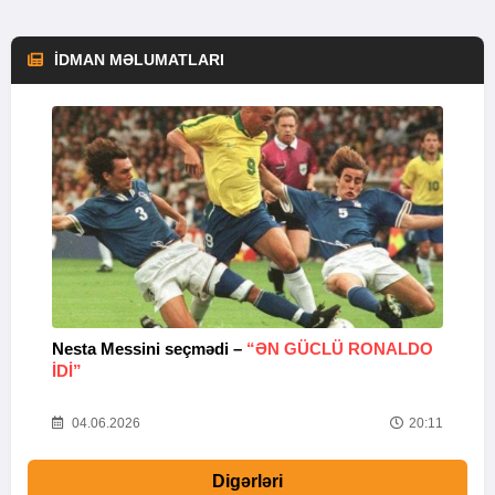
İDMAN MƏLUMATLARI
Nesta Messini seçmədi –
“ƏN GÜCLÜ RONALDO
“
IDI”
V
20
04.06.2026
20:11
Digərləri