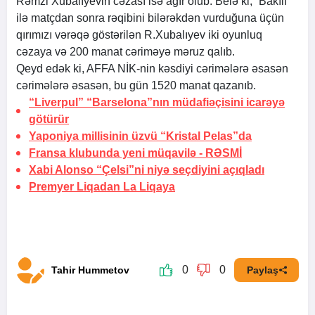
Rəmzi Xubalıyevin cəzası isə ağır olub. Belə ki, “Bakılı”
ilə matçdan sonra rəqibini bilərəkdən vurduğuna üçün
qırımızı vərəqə göstərilən R.Xubalıyev iki oyunluq
cəzaya və 200 manat cəriməyə məruz qalıb.
Qeyd edək ki, AFFA NİK-nin kəsdiyi cərimələrə əsasən
cərimələrə əsasən, bu gün 1520 manat qazanıb.
“Liverpul” “Barselona”nın müdafiəçisini icarəyə
götürür
Yaponiya millisinin üzvü “Kristal Pelas”da
Fransa klubunda yeni müqavilə -
RƏSMİ
Xabi Alonso “Çelsi”ni niyə seçdiyini açıqladı
Premyer Liqadan La Liqaya
0
0
Tahir Hummetov
Paylaş