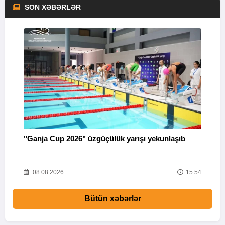
SON XƏBƏRLƏR
"Ganja Cup 2026" üzgüçülük yarışı yekunlaşıb
M
18
08.08.2026
15:54
Bütün xəbərlər