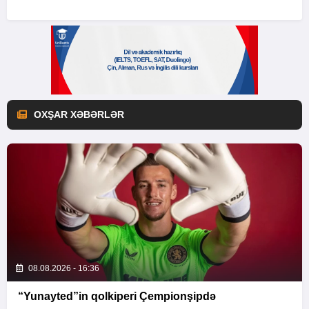
OXŞAR XƏBƏRLƏR
08.08.2026 - 16:36
“Yunayted”in qolkiperi Çempionşipdə