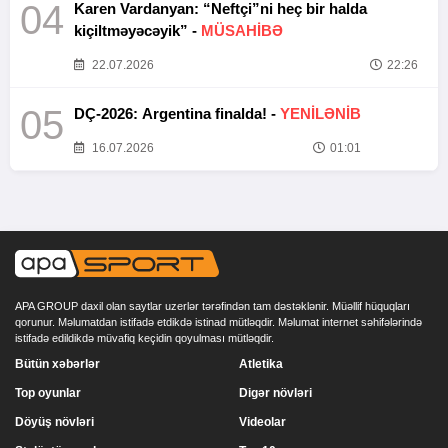
04
Karen Vardanyan: “Neftçi”ni heç bir halda
kiçiltməyəcəyik” -
MÜSAHİBƏ
22.07.2026
22:26
05
DÇ-2026: Argentina finalda! -
YENİLƏNİB
16.07.2026
01:01
APA GROUP daxil olan saytlar uzerlər tərəfindən tam dəstəklənir. Müəllif hüquqları
qorunur. Məlumatdan istifadə etdikdə istinad mütləqdir. Məlumat internet səhifələrində
istifadə edildikdə müvafiq keçidin qoyulması mütləqdir.
Bütün xəbərlər
Atletika
Top oyunlar
Digər növləri
Döyüş növləri
Videolar