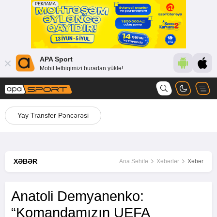
APA Sport
Mobil tətbiqimizi buradan yüklə!
Yay Transfer Pəncərəsi
XƏBƏR
Ana Səhifə
Xəbərlər
Xəbər
Anatoli Demyanenko:
“Komandamızın UEFA