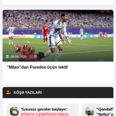
09.08.2026 - 11:36
“Milan”dan Paredes üçün təklif
KÖŞƏ YAZILARI
Yuxusuz gecələr başlayır:
“Qandalf”
DÜNYA ÇEMPIONATINDA
“Neftçi”ni