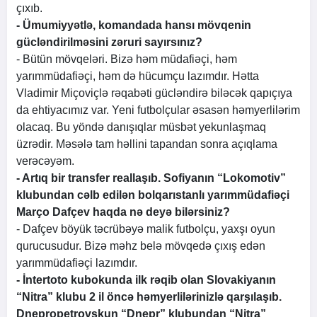
çıxıb.
- Ümumiyyətlə, komandada hansı mövqenin
gücləndirilməsini zəruri sayırsınız?
- Bütün mövqeləri. Bizə həm müdafiəçi, həm
yarımmüdafiəçi, həm də hücumçu lazımdır. Hətta
Vladimir Miçoviçlə rəqabəti gücləndirə biləcək qapıçıya
da ehtiyacımız var. Yeni futbolçular əsasən həmyerlilərim
olacaq. Bu yöndə danışıqlar müsbət yekunlaşmaq
üzrədir. Məsələ tam həllini tapandan sonra açıqlama
verəcəyəm.
- Artıq bir transfer reallaşıb. Sofiyanın “Lokomotiv”
klubundan cəlb edilən bolqarıstanlı yarımmüdafiəçi
Março Dafçev haqda nə deyə bilərsiniz?
- Dafçev böyük təcrübəyə malik futbolçu, yaxşı oyun
qurucusudur. Bizə məhz belə mövqedə çıxış edən
yarımmüdafiəçi lazımdır.
- İntertoto kubokunda ilk rəqib olan Slovakiyanın
“Nitra” klubu 2 il öncə həmyerlilərinizlə qarşılaşıb.
Dnepropetrovskun “Dnepr” klubundan “Nitra”