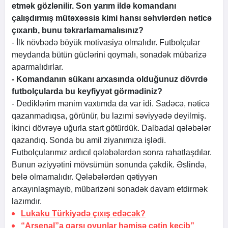
etmək gözlənilir. Son yarım ildə komandanı
çalışdırmış mütəxəssis kimi hansı səhvlərdən nəticə
çıxarıb, bunu təkrarlamamalısınız?
- İlk növbədə böyük motivasiya olmalıdır. Futbolçular
meydanda bütün güclərini qoymalı, sonadək mübarizə
aparmalıdırlar.
- Komandanın sükanı arxasında olduğunuz dövrdə
futbolçularda bu keyfiyyət görmədiniz?
- Dediklərim mənim vaxtımda da var idi. Sadəcə, nəticə
qazanmadıqsa, görünür, bu lazımi səviyyədə deyilmiş.
İkinci dövrəyə uğurla start götürdük. Dalbadal qələbələr
qazandıq. Sonda bu amil ziyanımıza işlədi.
Futbolçularımız ardıcıl qələbələrdən sonra rahatlaşdılar.
Bunun əziyyətini mövsümün sonunda çəkdik. Əslində,
belə olmamalıdır. Qələbələrdən qətiyyən
arxayınlaşmayıb, mübarizəni sonadək davam etdirmək
lazımdır.
Lukaku Türkiyədə çıxış edəcək?
“Arsenal”a qarşı oyunlar həmişə çətin keçib”