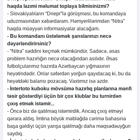
haqda lazımi məlumat toplaya bilmisinizmi?
- Slovakiyalıların “Dnepr”lə görüşməsi, bu komandaya
uduzmasından xəbərdaram. Həmyerlilərimdən “Nitra”
haqda müəyyən informasiyalar alacağam.
- Bu komandanı üstələmək şanslarınızı necə
dəyərləndirirsiniz?
- “Nitra” səddini keçmək mümkündür. Sadəcə, əsas
problem hazırlığın necə olacağından asılıdır. Əsas
futbolçularımız hazırda Azərbaycan yığmasının
heyətindədir. Onlar səfərdən yorğun qayıdacaq ki, bu da
heyətdəki balansı pozacaq. Vaxtımız isə azdır.
- İntertoto kuboku mövsümə hazırlıq planlarına mənfi
təsir göstərdiyi üçün bir çox klublar bu turnirdən
çıxış etmək istəmir...
- Öncə biz də qatılmaq istəmirdik. Ancaq çıxış etməyi
qərara aldıq. İmtina böyük məbləğdə cərimə bahasına
başa gəldiyi üçün yarışa qatılmağı daha məqsədəuyğun
saydıq.