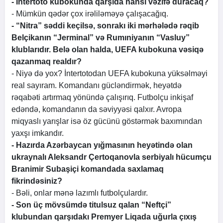
- İntertoto kubokunda qarşıda hansı vəzifə duracaq?
- Mümkün qədər çox irəliləməyə çalışacağıq.
- “Nitra” səddi keçilsə, sonrakı iki mərhələdə rəqib
Belçikanın “Jerminal” və Rumıniyanın “Vasluy”
klublarıdır. Belə olan halda, UEFA kubokuna vəsiqə
qazanmaq realdır?
- Niyə də yox? İntertotodan UEFA kubokuna yüksəlməyi
real sayıram. Komandanı gücləndirmək, heyətdə
rəqabəti artırmaq yönündə çalışırıq. Futbolçu inkişaf
edəndə, komandanın da səviyyəsi qalxır. Avropa
miqyaslı yarışlar isə öz gücünü göstərmək baxımından
yaxşı imkandır.
- Hazırda Azərbaycan yığmasının heyətində olan
ukraynalı Aleksandr Çertoqanovla serbiyalı hücumçu
Branimir Subaşiçi komandada saxlamaq
fikrindəsiniz?
- Bəli, onlar mənə lazımlı futbolçulardır.
- Son üç mövsümdə titulsuz qalan “Neftçi”
klubundan qarşıdakı Premyer Liqada uğurla çıxış