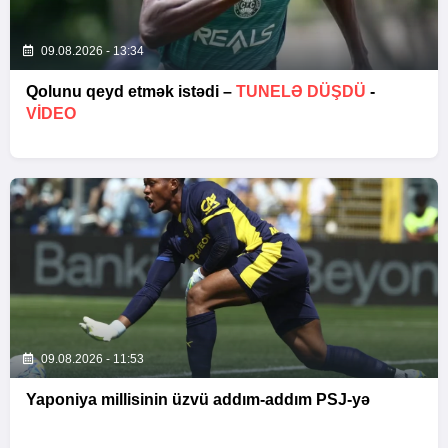
09.08.2026 - 13:34
Qolunu qeyd etmək istədi –
TUNELƏ DÜŞDÜ
-
VİDEO
09.08.2026 - 11:53
Yaponiya millisinin üzvü addım-addım PSJ-yə