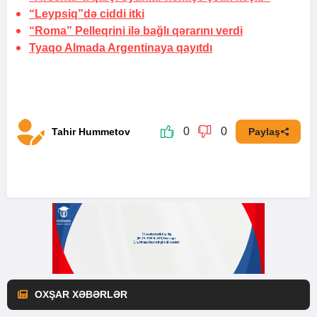
“Leypsiq”də ciddi itki
“Roma” Pelleqrini ilə bağlı qərarını verdi
Tyaqo Almada Argentinaya qayıtdı
0
0
Tahir Hummetov
Paylaş
OXŞAR XƏBƏRLƏR