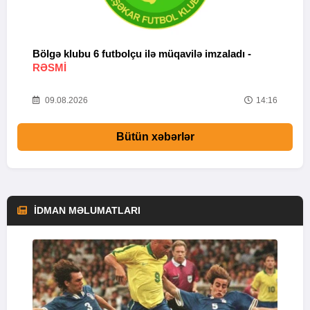
Bölgə klubu 6 futbolçu ilə müqavilə imzaladı -
B
RƏSMİ
b
44
09.08.2026
14:16
Bütün xəbərlər
İDMAN MƏLUMATLARI