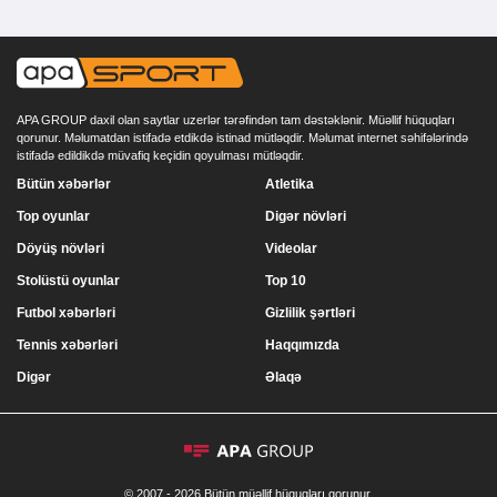
APA GROUP daxil olan saytlar uzerlər tərəfindən tam dəstəklənir. Müəllif hüquqları
qorunur. Məlumatdan istifadə etdikdə istinad mütləqdir. Məlumat internet səhifələrində
istifadə edildikdə müvafiq keçidin qoyulması mütləqdir.
Bütün xəbərlər
Atletika
Top oyunlar
Digər növləri
Döyüş növləri
Videolar
Stolüstü oyunlar
Top 10
Futbol xəbərləri
Gizlilik şərtləri
Tennis xəbərləri
Haqqımızda
Digər
Əlaqə
© 2007 - 2026 Bütün müəllif hüquqları qorunur.