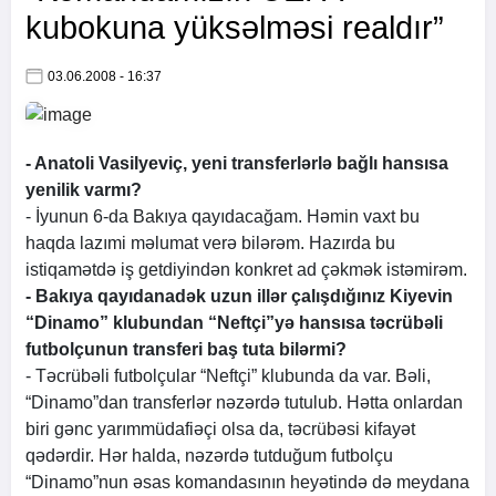
kubokuna yüksəlməsi realdır”
03.06.2008 - 16:37
- Anatoli Vasilyeviç, yeni transferlərlə bağlı hansısa
yenilik varmı?
- İyunun 6-da Bakıya qayıdacağam. Həmin vaxt bu
haqda lazımi məlumat verə bilərəm. Hazırda bu
istiqamətdə iş getdiyindən konkret ad çəkmək istəmirəm.
- Bakıya qayıdanadək uzun illər çalışdığınız Kiyevin
“Dinamo” klubundan “Neftçi”yə hansısa təcrübəli
futbolçunun transferi baş tuta bilərmi?
- Təcrübəli futbolçular “Neftçi” klubunda da var. Bəli,
“Dinamo”dan transferlər nəzərdə tutulub. Hətta onlardan
biri gənc yarımmüdafiəçi olsa da, təcrübəsi kifayət
qədərdir. Hər halda, nəzərdə tutduğum futbolçu
“Dinamo”nun əsas komandasının heyətində də meydana