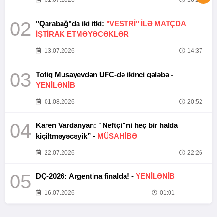
02
"Qarabağ"da iki itki:
"VESTRİ" İLƏ MATÇDA
İŞTİRAK ETMƏYƏCƏKLƏR
13.07.2026
14:37
03
Tofiq Musayevdən UFC-də ikinci qələbə -
YENİLƏNİB
01.08.2026
20:52
04
Karen Vardanyan: “Neftçi”ni heç bir halda
kiçiltməyəcəyik” -
MÜSAHİBƏ
22.07.2026
22:26
05
DÇ-2026: Argentina finalda! -
YENİLƏNİB
16.07.2026
01:01