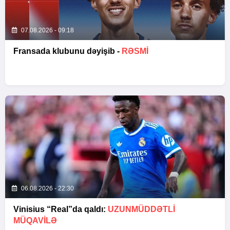
07.08.2026 - 09:18
Fransada klubunu dəyişib -
RƏSMİ
06.08.2026 - 22:30
Vinisius “Real”da qaldı:
UZUNMÜDDƏTLİ
MÜQAVİLƏ