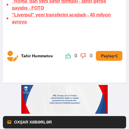
"Roma"dan yeni səfər forması -
tarixi gerbə
qayıdış
-
FOTO
"Liverpul" yeni transferini açıqladı -
40 milyon
avroya
0
0
Tahir Hummetov
Paylaş
OXŞAR XƏBƏRLƏR