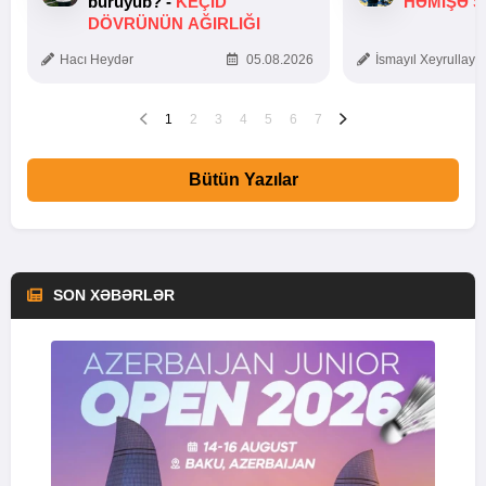
bürüyüb? -
KEÇID
HƏMIŞƏ Ş
DÖVRÜNÜN AĞIRLIĞI
Hacı Heydər
05.08.2026
İsmayıl Xeyrullaye
1
2
3
4
5
6
7
Bütün Yazılar
SON XƏBƏRLƏR