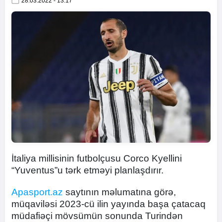
28.03.2022 - 13:17
İtaliya millisinin futbolçusu Corco Kyellini
“Yuventus”u tərk etməyi planlaşdırır.
Apasport.az
saytının məlumatına görə,
müqaviləsi 2023-cü ilin yayında başa çatacaq
müdafiəçi mövsümün sonunda Turindən