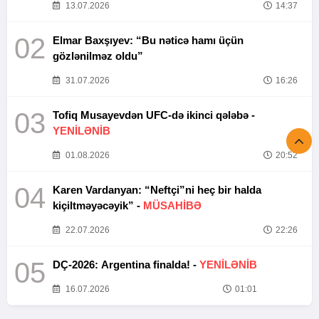
13.07.2026
14:37
02
Elmar Baxşıyev: “Bu nəticə hamı üçün
gözlənilməz oldu”
31.07.2026
16:26
03
Tofiq Musayevdən UFC-də ikinci qələbə -
YENİLƏNİB
01.08.2026
20:52
04
Karen Vardanyan: “Neftçi”ni heç bir halda
kiçiltməyəcəyik” -
MÜSAHİBƏ
22.07.2026
22:26
05
DÇ-2026: Argentina finalda! -
YENİLƏNİB
16.07.2026
01:01