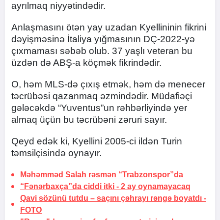
ayrılmaq niyyətindədir.
Anlaşmasını ötən yay uzadan Kyellininin fikrini
dəyişməsinə İtaliya yığmasının DÇ-2022-yə
çıxmaması səbəb olub. 37 yaşlı veteran bu
üzdən də ABŞ-a köçmək fikrindədir.
O, həm MLS-də çıxış etmək, həm də menecer
təcrübəsi qazanmaq əzmindədir. Müdafiəçi
gələcəkdə “Yuventus”un rəhbərliyində yer
almaq üçün bu təcrübəni zəruri sayır.
Qeyd edək ki, Kyellini 2005-ci ildən Turin
təmsilçisində oynayır.
Məhəmməd Salah rəsmən “Trabzonspor”da
“Fənərbaxça”da ciddi itki -
2 ay oynamayacaq
Qavi sözünü tutdu –
saçını çəhrayı rəngə boyatdı
-
FOTO