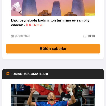
Bakı beynəlxalq badminton turnirinə ev sahibliyi
U
edəcək -
İLK DƏFƏ
07.08.2026
10:18
Bütün xəbərlər
İDMAN MƏLUMATLARI