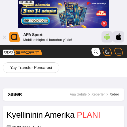
APA Sport
Mobil tətbiqimizi buradan yüklə!
Yay Transfer Pəncərəsi
XƏBƏR
Ana Səhifə
Xəbərlər
Xəbər
Kyellininin Amerika
PLANI