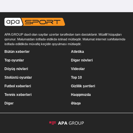
APA GROUP daxil olan saytlar uzerlər tərəfindən tam dəstəklənir. Müəllif hüquqları
qorunur. Məlumatdan istifadə etdikdə istinad mütləqdir. Məlumat internet səhifələrində
istifadə edildikdə müvafiq keçidin qoyulması mütləqdir.
Bütün xəbərlər
Atletika
Top oyunlar
Digər növləri
Döyüş növləri
Videolar
Stolüstü oyunlar
Top 10
Futbol xəbərləri
Gizlilik şərtləri
Tennis xəbərləri
Haqqımızda
Digər
Əlaqə