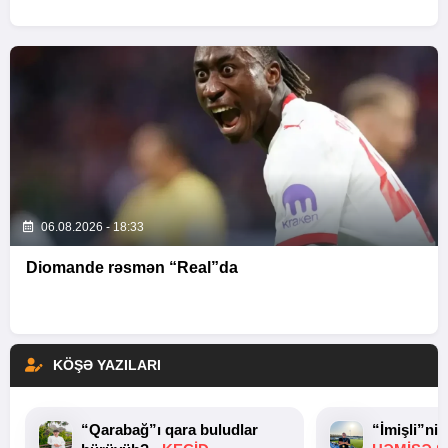
06.08.2026 - 18:33
Diomande rəsmən “Real”da
KÖŞƏ YAZILARI
“Qarabağ”ı qara buludlar
“İmişli”ni