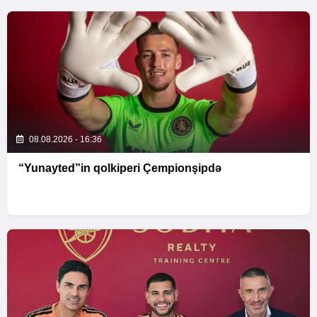
08.08.2026 - 16:36
“Yunayted”in qolkiperi Çempionşipdə