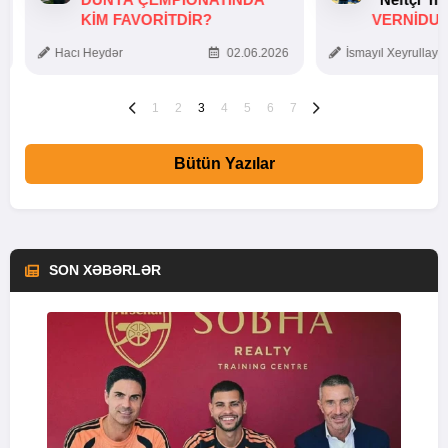
KIM FAVORITDIR?
VERNİDUB
TOXUNUŞ
Hacı Heydər
02.06.2026
İsmayıl Xeyrullaye
1
2
3
4
5
6
7
Bütün Yazılar
SON XƏBƏRLƏR