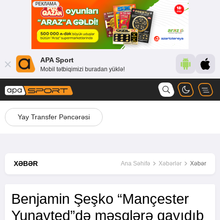
APA Sport
Mobil tətbiqimizi buradan yüklə!
Yay Transfer Pəncərəsi
XƏBƏR
Ana Səhifə
Xəbərlər
Xəbər
Benjamin Şeşko “Mançester
Yunayted”də məşqlərə qayıdıb