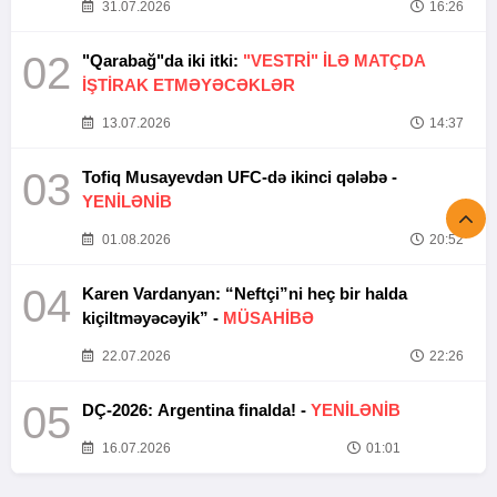
31.07.2026
16:26
02
"Qarabağ"da iki itki:
"VESTRİ" İLƏ MATÇDA
İŞTİRAK ETMƏYƏCƏKLƏR
13.07.2026
14:37
03
Tofiq Musayevdən UFC-də ikinci qələbə -
YENİLƏNİB
01.08.2026
20:52
04
Karen Vardanyan: “Neftçi”ni heç bir halda
kiçiltməyəcəyik” -
MÜSAHİBƏ
22.07.2026
22:26
05
DÇ-2026: Argentina finalda! -
YENİLƏNİB
16.07.2026
01:01