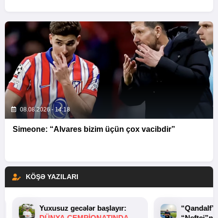
08.08.2026 - 14:18
Simeone: “Alvares bizim üçün çox vacibdir”
KÖŞƏ YAZILARI
Yuxusuz gecələr başlayır:
“Qandalf”
DÜNYA ÇEMPIONATINDA
“Neftçi”ni