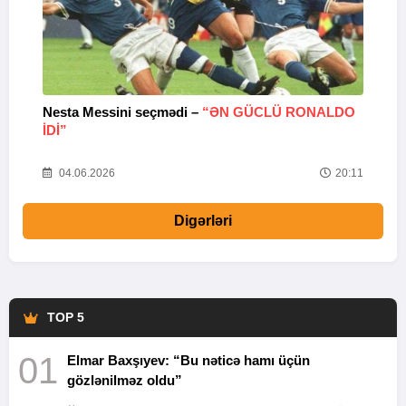
Nesta Messini seçmədi –
“ƏN GÜCLÜ RONALDO
“
IDI”
V
20
04.06.2026
20:11
Digərləri
TOP 5
01
Elmar Baxşıyev: “Bu nəticə hamı üçün
gözlənilməz oldu”