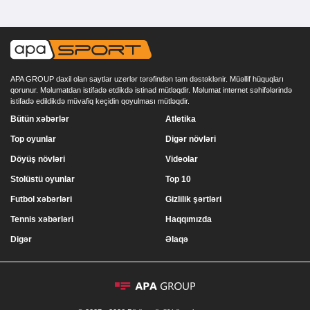
APA GROUP daxil olan saytlar uzerlər tərəfindən tam dəstəklənir. Müəllif hüquqları
qorunur. Məlumatdan istifadə etdikdə istinad mütləqdir. Məlumat internet səhifələrində
istifadə edildikdə müvafiq keçidin qoyulması mütləqdir.
Bütün xəbərlər
Atletika
Top oyunlar
Digər növləri
Döyüş növləri
Videolar
Stolüstü oyunlar
Top 10
Futbol xəbərləri
Gizlilik şərtləri
Tennis xəbərləri
Haqqımızda
Digər
Əlaqə