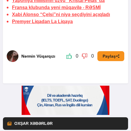
Yaponiya millisinin üzvü “Kristal Pelas”da
Fransa klubunda yeni müqavilə -
RƏSMİ
Xabi Alonso “Çelsi”ni niyə seçdiyini açıqladı
Premyer Liqadan La Liqaya
0
0
Nərmin Vüqarqızı
Paylaş
OXŞAR XƏBƏRLƏR