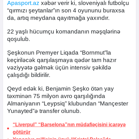
Apasport.az
xəbər verir ki, sloveniyalı futbolçu
“qırmızı şeytanlar”ın son 4 oyununu buraxsa
da, artıq meydana qayıtmağa yaxındır.
22 yaşlı hücumçu komandanın məşqlərinə
qoşulub.
Şeşkonun Premyer Liqada “Bornmut”la
keçiriləcək qarşılaşmaya qədər tam hazır
vəziyyətə gəlmək üçün intensiv şəkildə
çalışdığı bildirilir.
Qeyd edək ki, Benjamin Şeşko ötən yay
təxminən 75 milyon avro qarşılığında
Almaniyanın “Leypsiq” klubundan “Mançester
Yunayted”ə transfer olunub.
“Liverpul” “Barselona”nın müdafiəçisini icarəyə
götürür