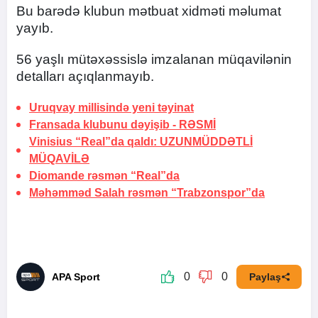
Bu barədə klubun mətbuat xidməti məlumat
yayıb.
56 yaşlı mütəxəssislə imzalanan müqavilənin
detalları açıqlanmayıb.
Uruqvay millisində yeni təyinat
Fransada klubunu dəyişib -
RƏSMİ
Vinisius “Real”da qaldı:
UZUNMÜDDƏTLİ
MÜQAVİLƏ
Diomande rəsmən “Real”da
Məhəmməd Salah rəsmən “Trabzonspor”da
0
0
APA Sport
Paylaş