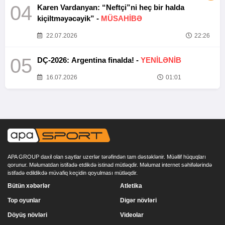
04
Karen Vardanyan: “Neftçi”ni heç bir halda
kiçiltməyəcəyik” -
MÜSAHİBƏ
22.07.2026
22:26
05
DÇ-2026: Argentina finalda! -
YENİLƏNİB
16.07.2026
01:01
APA GROUP daxil olan saytlar uzerlər tərəfindən tam dəstəklənir. Müəllif hüquqları
qorunur. Məlumatdan istifadə etdikdə istinad mütləqdir. Məlumat internet səhifələrində
istifadə edildikdə müvafiq keçidin qoyulması mütləqdir.
Bütün xəbərlər
Atletika
Top oyunlar
Digər növləri
Döyüş növləri
Videolar