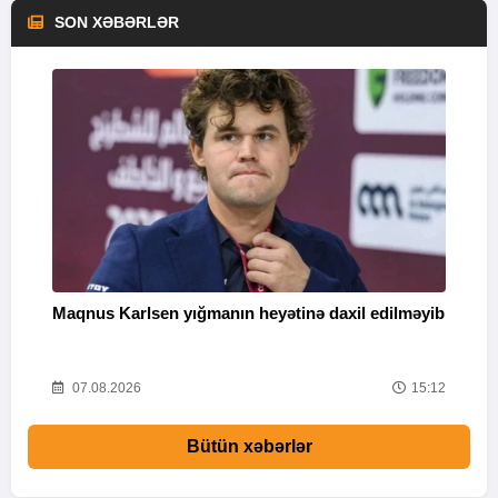
SON XƏBƏRLƏR
Maqnus Karlsen yığmanın heyətinə daxil edilməyib
B
g
47
07.08.2026
15:12
Bütün xəbərlər