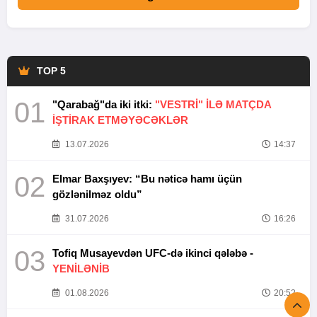
TOP 5
01
"Qarabağ"da iki itki:
"VESTRİ" İLƏ MATÇDA
İŞTİRAK ETMƏYƏCƏKLƏR
13.07.2026
14:37
02
Elmar Baxşıyev: “Bu nəticə hamı üçün
gözlənilməz oldu”
31.07.2026
16:26
03
Tofiq Musayevdən UFC-də ikinci qələbə -
YENİLƏNİB
01.08.2026
20:52