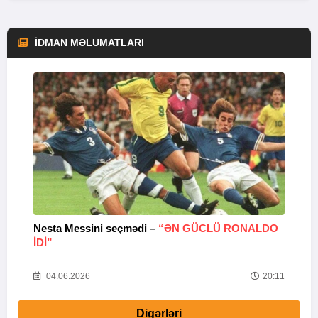
İDMAN MƏLUMATLARI
Nesta Messini seçmədi –
“ƏN GÜCLÜ RONALDO
“
IDI”
V
20
04.06.2026
20:11
Digərləri