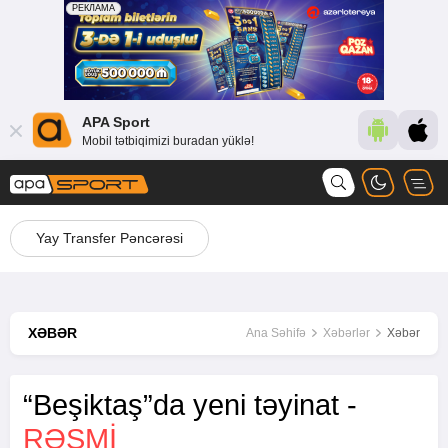
APA Sport
Mobil tətbiqimizi buradan yüklə!
Yay Transfer Pəncərəsi
XƏBƏR
Ana Səhifə
Xəbərlər
Xəbər
“Beşiktaş”da yeni təyinat -
RƏSMİ