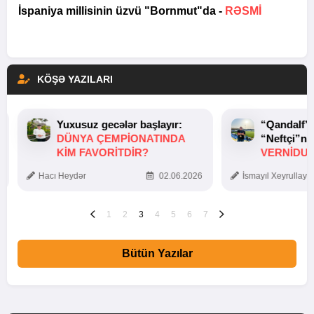
İspaniya millisinin üzvü "Bornmut"da -
RƏSMİ
KÖŞƏ YAZILARI
Yuxusuz gecələr başlayır:
“Qandalf”
DÜNYA ÇEMPIONATINDA
“Neftçi”ni
KIM FAVORITDIR?
VERNİDUB
TOXUNUŞ
Hacı Heydər
02.06.2026
İsmayıl Xeyrullaye
1
2
3
4
5
6
7
Bütün Yazılar