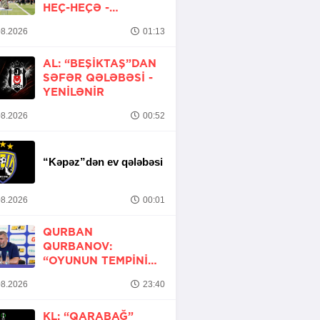
HEÇ-HEÇƏ -
YENİLƏNİB
8.2026
01:13
AL: “BEŞIKTAŞ”DAN
SƏFƏR QƏLƏBƏSI -
YENİLƏNİR
8.2026
00:52
“Kəpəz”dən ev qələbəsi
8.2026
00:01
QURBAN
QURBANOV:
“OYUNUN TEMPINI
ARTIRMALI IDIK”
8.2026
23:40
KL: “QARABAĞ”