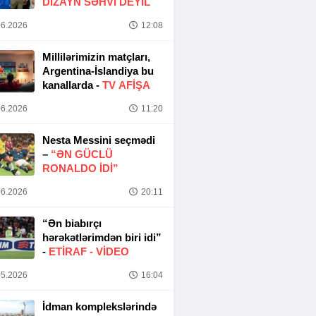
DIZAYN SƏHVI DEYIL
6.2026
12:08
Millilərimizin matçları,
Argentina-İslandiya bu
kanallarda -
TV AFİŞA
6.2026
11:20
Nesta Messini seçmədi
–
“ƏN GÜCLÜ
RONALDO IDI”
6.2026
20:11
“Ən biabırçı
hərəkətlərimdən biri idi”
-
ETIRAF -
VİDEO
5.2026
16:04
İdman komplekslərində