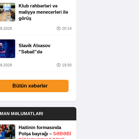
Klub rəhbərləri və
maliyyə menecerləri ilə
görüş
8.2026
20:14
Slavik Alxasov
“Səbail”də
8.2026
19:50
Bütün xəbərlər
DMAN MƏLUMATLARI
Haitinin formasında
Polşa bayrağı –
SƏBƏBI