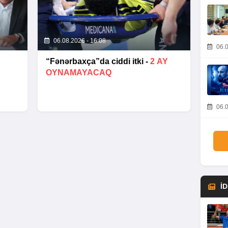
06.08.2026 - 16:08
06.0
“Fənərbaxça”da ciddi itki -
2 AY
OYNAMAYACAQ
06.0
İ