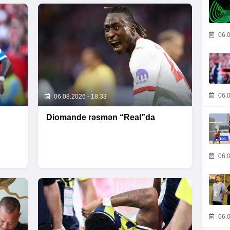
06.0
06.0
06.08.2026 - 18:33
Diomande rəsmən “Real”da
06.0
06.0