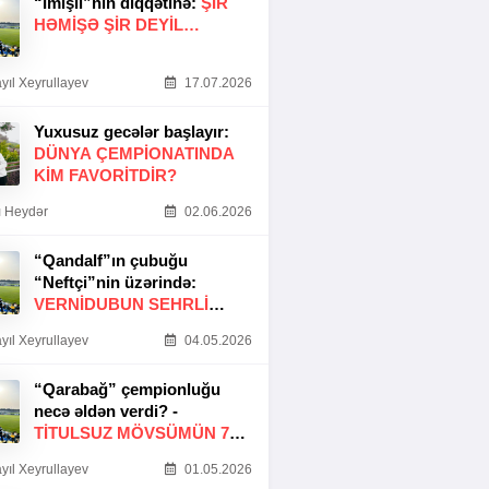
“İmişli”nin diqqətinə:
ŞIR
HƏMIŞƏ ŞIR DEYIL…
yıl Xeyrullayev
17.07.2026
Yuxusuz gecələr başlayır:
DÜNYA ÇEMPIONATINDA
KIM FAVORITDIR?
 Heydər
02.06.2026
“Qandalf”ın çubuğu
“Neftçi”nin üzərində:
VERNİDUBUN SEHRLİ
TOXUNUŞU
yıl Xeyrullayev
04.05.2026
“Qarabağ” çempionluğu
necə əldən verdi? -
TITULSUZ MÖVSÜMÜN 7
SƏBƏBI
yıl Xeyrullayev
01.05.2026