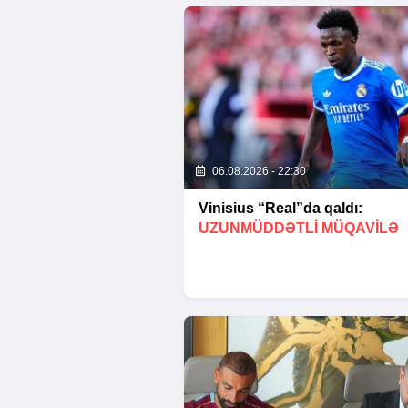
06.08.2026 - 22:30
Vinisius “Real”da qaldı:
UZUNMÜDDƏTLİ MÜQAVİLƏ