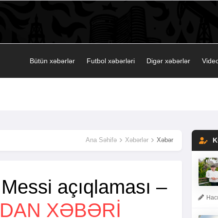
Bütün xəbərlər
Futbol xəbərləri
Digər xəbərlər
Video
Ana Səhifə
Xəbərlər
Xəbər
K
Messi açıqlaması –
Hacı
NDAN XƏBƏRI