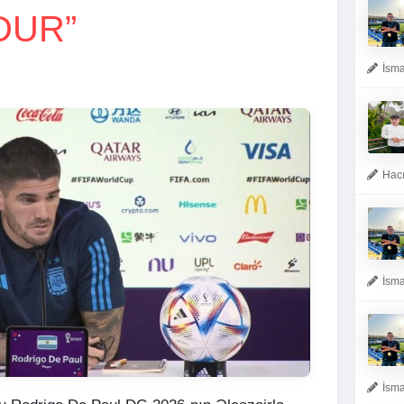
DUR”
İsma
Hacı
İsma
İsma