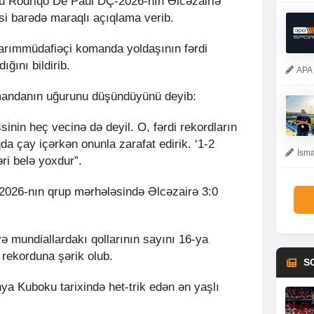
usu Rodriqo De Paul DÇ-2026-nın Əlcəzairlə
i barədə maraqlı açıqlama verib.
yarımmüdafiəçi komanda yoldaşının fərdi
ğını bildirib.
APA 
mandanın uğurunu düşündüyünü deyib:
sinin heç vecinə də deyil. O, fərdi rekordların
da çay içərkən onunla zarafat edirik. ‘1-2
İsma
əri belə yoxdur”.
2026-nın qrup mərhələsində Əlcəzairə 3:0
ə mundiallardakı qollarının sayını 16-ya
 rekorduna şərik olub.
S
ya Kuboku tarixində het-trik edən ən yaşlı