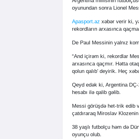
Argentina millisinin futbolç
oyunundan sonra Lionel Mess
Apasport.az
xəbər verir ki, 
rekordların arxasınca qaçmadı
De Paul Messinin yalnız ko
“And içirəm ki, rekordlar Mes
arxasınca qaçmır. Hətta otaq
qolun qalıb’ deyirik. Heç xəb
Qeyd edək ki, Argentina DÇ-
hesabı ilə qalib gəlib.
Messi görüşdə het-trik edib v
çatdıraraq Miroslav Klozenin
38 yaşlı futbolçu həm də Dün
oyunçu olub.