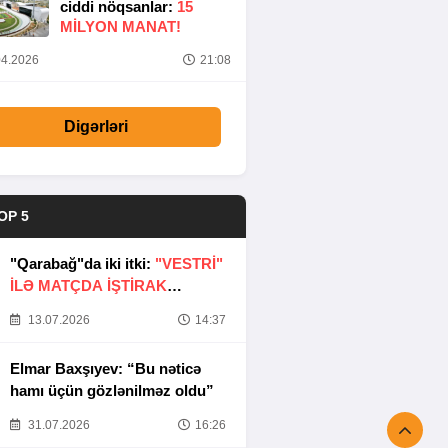
ciddi nöqsanlar:
15
MILYON MANAT!
4.2026
21:08
Digərləri
OP 5
"Qarabağ"da iki itki:
"VESTRİ"
İLƏ MATÇDA İŞTİRAK
ETMƏYƏCƏKLƏR
13.07.2026
14:37
Elmar Baxşıyev: “Bu nəticə
hamı üçün gözlənilməz oldu”
31.07.2026
16:26