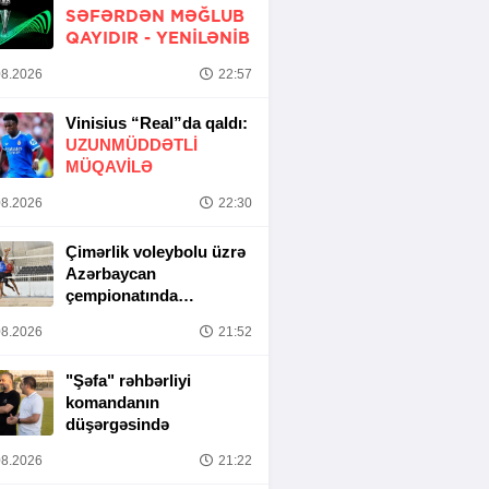
SƏFƏRDƏN MƏĞLUB
QAYIDIR -
YENİLƏNİB
8.2026
22:57
Vinisius “Real”da qaldı:
UZUNMÜDDƏTLİ
MÜQAVİLƏ
8.2026
22:30
Çimərlik voleybolu üzrə
Azərbaycan
çempionatında
yarımfinal mərhələsi
8.2026
21:52
başa çatıb
"Şəfa" rəhbərliyi
komandanın
düşərgəsində
8.2026
21:22