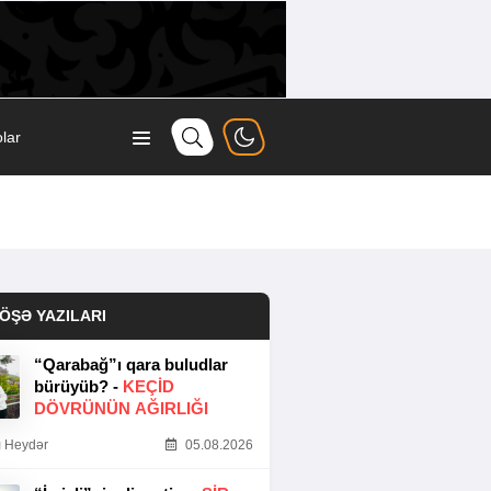
lar
ÖŞƏ YAZILARI
“Qarabağ”ı qara buludlar
bürüyüb? -
KEÇID
DÖVRÜNÜN AĞIRLIĞI
 Heydər
05.08.2026