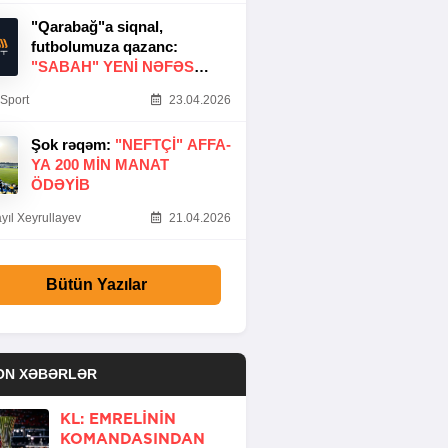
"Qarabağ"a siqnal,
futbolumuza qazanc:
"SABAH" YENI NƏFƏS
GƏTIRDI
Sport
23.04.2026
Şok rəqəm:
"NEFTÇI" AFFA-
YA 200 MIN MANAT
ÖDƏYIB
yıl Xeyrullayev
21.04.2026
Bütün Yazılar
ON XƏBƏRLƏR
KL: EMRELININ
KOMANDASINDAN