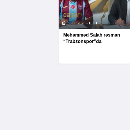
06.08.2026 - 16:31
Məhəmməd Salah rəsmən
“Trabzonspor”da