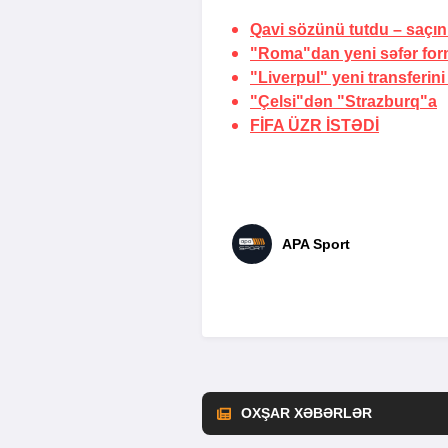
Qavi sözünü tutdu –
saçın
"Roma"dan yeni səfər for
"Liverpul" yeni transferini
"Çelsi"dən "Strazburq"a
FİFA
ÜZR İSTƏDİ
APA Sport
OXŞAR XƏBƏRLƏR