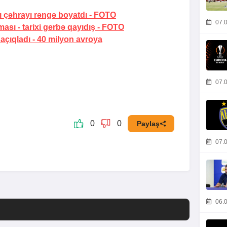
ı çəhrayı rəngə boyatdı
-
FOTO
07.0
ması -
tarixi gerbə qayıdış
-
FOTO
 açıqladı -
40 milyon avroya
07.0
0
0
Paylaş
07.0
06.0