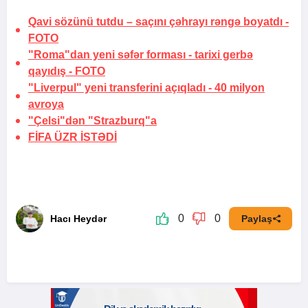
Qavi sözünü tutdu –
saçını çəhrayı rəngə boyatdı
-
FOTO
"Roma"dan yeni səfər forması -
tarixi gerbə
qayıdış
-
FOTO
"Liverpul" yeni transferini açıqladı -
40 milyon
avroya
"Çelsi"dən "Strazburq"a
FİFA
ÜZR İSTƏDİ
0
0
Hacı Heydər
Paylaş