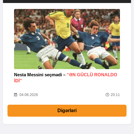
Nesta Messini seçmədi –
“ƏN GÜCLÜ RONALDO
“
IDI”
V
20
04.06.2026
20:11
Digərləri