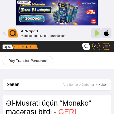
APA Sport
Mobil tətbiqimizi buradan yüklə!
Yay Transfer Pəncərəsi
XƏBƏR
Ana Səhifə
Xəbərlər
Xəbər
Əl-Musrati üçün “Monako”
macərası bitdi -
GERİ