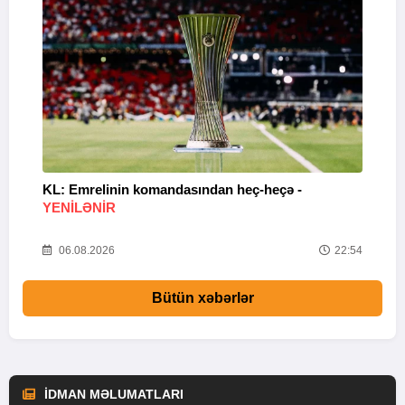
KL: Emrelinin komandasından heç-heçə -
A
YENİLƏNİR
57
06.08.2026
22:54
Bütün xəbərlər
İDMAN MƏLUMATLARI