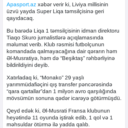
Apasport.az
xəbər verir ki, Liviya millisinin
üzvü yayda Super Liqa təmsilçisinə geri
qayıdacaq.
Bu barədə Liqa 1 təmsilçisinin idman direktoru
Tiaqo Skuro jurnalistlərə açıqlamasında
məlumat verib. Klub rəsmisi futbolçunun
komandada qalmayacağına dair qərarın həm
Əl-Musratiyə, həm də “Beşiktaş” rəhbərliyinə
bildirildiyini deyib.
Xatırladaq ki, “Monako” 29 yaşlı
yarımmüdafiəçini qış transfer pəncərəsində
“qara qartallar”dan 1 milyon avro qarşılığında
mövsümün sonuna qədər icarəyə götürmüşdü.
Qeyd edək ki, Əl-Musrati Fransa klubunun
heyətində 11 oyunda iştirak edib, 1 qol və 1
məhsuldar ötürmə ilə yadda qalıb.