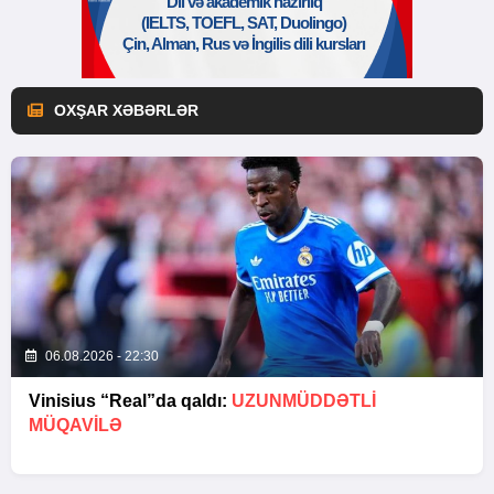
OXŞAR XƏBƏRLƏR
06.08.2026 - 22:30
Vinisius “Real”da qaldı:
UZUNMÜDDƏTLİ
MÜQAVİLƏ