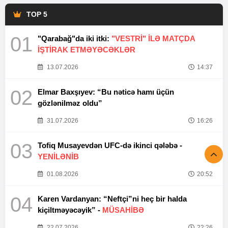
TOP 5
01
"Qarabağ"da iki itki:
"VESTRİ" İLƏ MATÇDA
İŞTİRAK ETMƏYƏCƏKLƏR
13.07.2026
14:37
02
Elmar Baxşıyev: “Bu nəticə hamı üçün
gözlənilməz oldu”
31.07.2026
16:26
03
Tofiq Musayevdən UFC-də ikinci qələbə -
YENİLƏNİB
01.08.2026
20:52
04
Karen Vardanyan: “Neftçi”ni heç bir halda
kiçiltməyəcəyik” -
MÜSAHİBƏ
22.07.2026
22:26