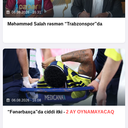
06.08.2026 - 16:31
Məhəmməd Salah rəsmən “Trabzonspor”da
06.08.2026 - 16:08
“Fənərbaxça”da ciddi itki -
2 AY OYNAMAYACAQ