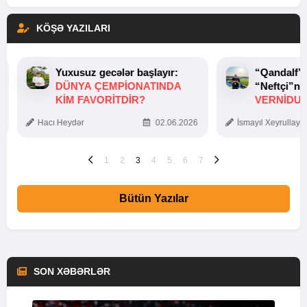
KÖŞƏ YAZILARI
Yuxusuz gecələr başlayır:
“Qandalf”
DÜNYA ÇEMPIONATINDA
“Neftçi”ni
KIM FAVORITDIR?
VERNİDUB
TOXUNUŞ
Hacı Heydər
02.06.2026
İsmayıl Xeyrullaye
1
2
3
4
5
6
7
Bütün Yazılar
SON XƏBƏRLƏR