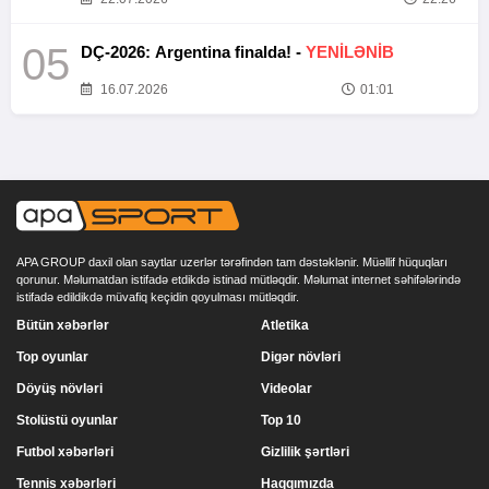
05
DÇ-2026: Argentina finalda! -
YENİLƏNİB
16.07.2026
01:01
APA GROUP daxil olan saytlar uzerlər tərəfindən tam dəstəklənir. Müəllif hüquqları
qorunur. Məlumatdan istifadə etdikdə istinad mütləqdir. Məlumat internet səhifələrində
istifadə edildikdə müvafiq keçidin qoyulması mütləqdir.
Bütün xəbərlər
Atletika
Top oyunlar
Digər növləri
Döyüş növləri
Videolar
Stolüstü oyunlar
Top 10
Futbol xəbərləri
Gizlilik şərtləri
Tennis xəbərləri
Haqqımızda