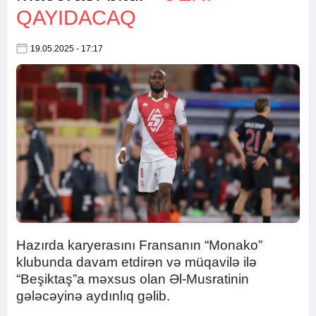
QAYIDACAQ
19.05.2025 - 17:17
Hazırda karyerasını Fransanın “Monako”
klubunda davam etdirən və müqavilə ilə
“Beşiktaş”a məxsus olan Əl-Musratinin
gələcəyinə aydınlıq gəlib.