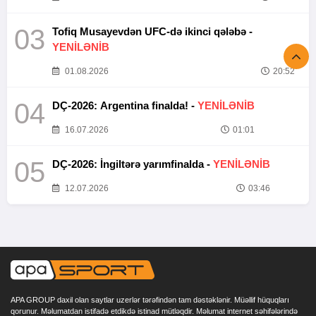
03
Tofiq Musayevdən UFC-də ikinci qələbə -
YENİLƏNİB
01.08.2026
20:52
04
DÇ-2026: Argentina finalda! -
YENİLƏNİB
16.07.2026
01:01
05
DÇ-2026: İngiltərə yarımfinalda -
YENİLƏNİB
12.07.2026
03:46
APA GROUP daxil olan saytlar uzerlər tərəfindən tam dəstəklənir. Müəllif hüquqları
qorunur. Məlumatdan istifadə etdikdə istinad mütləqdir. Məlumat internet səhifələrində