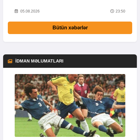
01
05.08.2026
23:50
Bütün xəbərlər
İDMAN MƏLUMATLARI