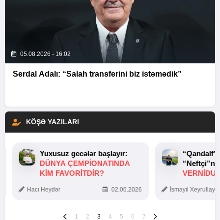
05.08.2026 - 16:02
Serdal Adalı: “Salah transferini biz istəmədik”
KÖŞƏ YAZILARI
Yuxusuz gecələr başlayır:
“Qandalf”
DÜNYA ÇEMPIONATINDA
“Neftçi”ni
KIM FAVORITDIR?
VERNİDUB
TOXUNUŞ
Hacı Heydər
02.06.2026
İsmayıl Xeyrullaye
1
2
3
4
5
6
7