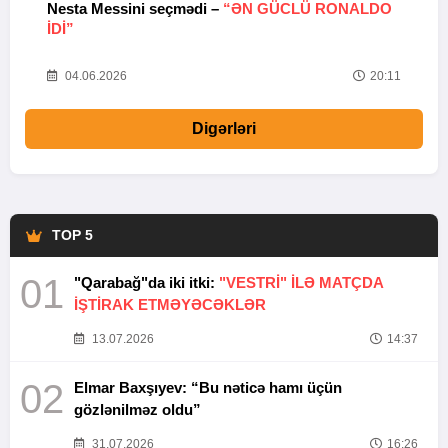
Nesta Messini seçmədi –
“ƏN GÜCLÜ RONALDO
“
IDI”
V
20
04.06.2026
20:11
Digərləri
TOP 5
01
"Qarabağ"da iki itki:
"VESTRİ" İLƏ MATÇDA
İŞTİRAK ETMƏYƏCƏKLƏR
13.07.2026
14:37
02
Elmar Baxşıyev: “Bu nəticə hamı üçün
gözlənilməz oldu”
31.07.2026
16:26