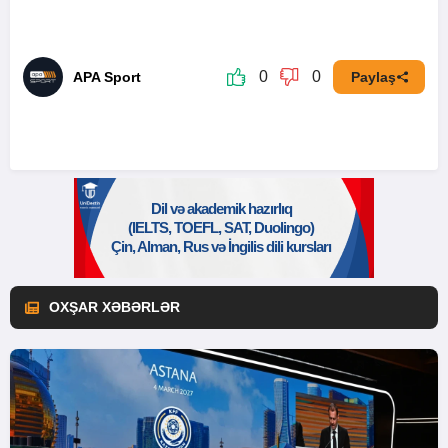
0
0
APA Sport
Paylaş
OXŞAR XƏBƏRLƏR