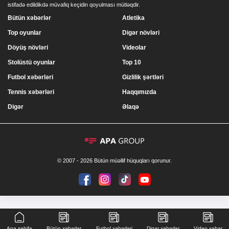
istifadə edildikdə müvafiq keçidin qoyulması mütləqdir.
Bütün xəbərlər
Atletika
Top oyunlar
Digər növləri
Döyüş növləri
Videolar
Stolüstü oyunlar
Top 10
Futbol xəbərləri
Gizlilik şərtləri
Tennis xəbərləri
Haqqımızda
Digər
Əlaqə
© 2007 - 2026 Bütün müəllif hüquqları qorunur.
Ana səhifə
Bütün xəbərlər
Futbol xəbərləri
Digər xəbərlər
Video xəbər