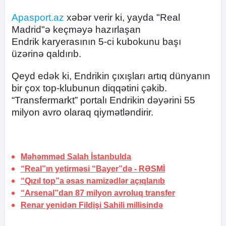
Apasport.az
xəbər verir ki, yayda "Real
Madrid"ə keçməyə hazırlaşan
Endrik karyerasının 5-ci kubokunu başı
üzərinə qaldırıb.
Qeyd edək ki, Endrikin çıxışları artıq dünyanın
bir çox top-klubunun diqqətini çəkib.
“Transfermarkt” portalı Endrikin dəyərini 55
milyon avro olaraq qiymətləndirir.
Məhəmməd Salah
İstanbulda
“Real”ın yetirməsi “Bayer”də -
RƏSMİ
“Qızıl top”a əsas namizədlər açıqlanıb
“Arsenal”dan 87 milyon avroluq transfer
Renar yenidən Fildişi Sahili millisində