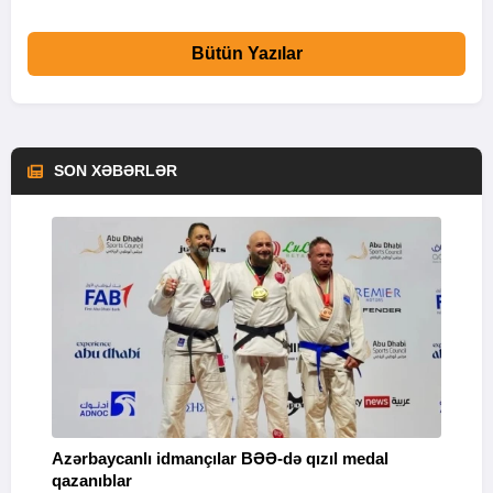
Bütün Yazılar
SON XƏBƏRLƏR
Azərbaycanlı idmançılar BƏƏ-də qızıl medal
Ç
qazanıblar
Y