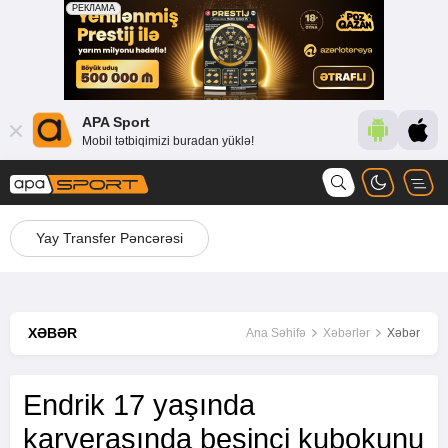
APA Sport
Mobil tətbiqimizi buradan yüklə!
Yay Transfer Pəncərəsi
XƏBƏR
Ana Səhifə
Xəbərlər
Xəbər
Endrik 17 yaşında
karyerasında beşinci kubokunu