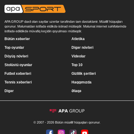
APA GROUP daxil olan saytlar uzerlər tərəfindən tam dəstəklənir. Müəllif hüquqları
qorunur. Məlumatdan istifadə etdikdə istinad mütləqdir. Məlumat internet səhifələrində
istifadə edildikdə müvafiq keçidin qoyulması mütləqdir.
Bütün xəbərlər
Atletika
Top oyunlar
Digər növləri
Döyüş növləri
Videolar
Stolüstü oyunlar
Top 10
Futbol xəbərləri
Gizlilik şərtləri
Tennis xəbərləri
Haqqımızda
Digər
Əlaqə
© 2007 - 2026 Bütün müəllif hüquqları qorunur.