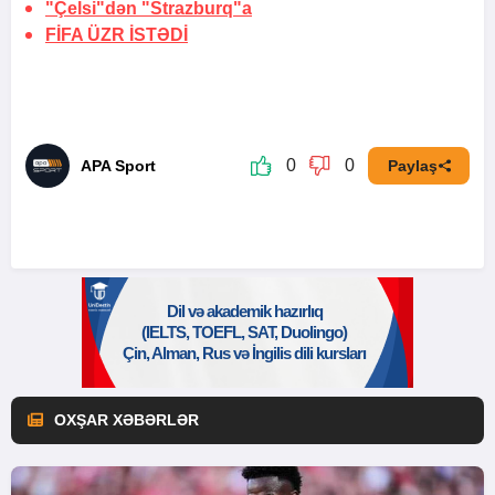
"Çelsi"dən "Strazburq"a
FİFA
ÜZR İSTƏDİ
0
0
APA Sport
Paylaş
OXŞAR XƏBƏRLƏR