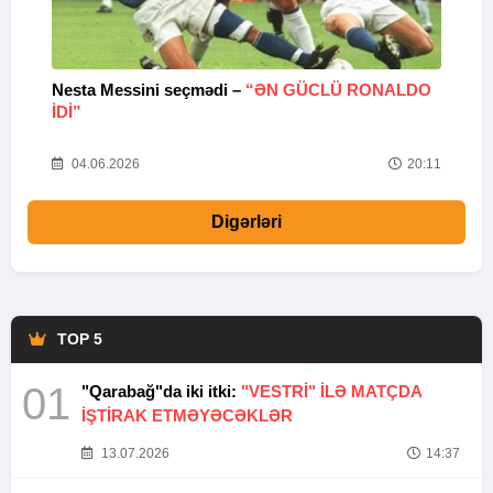
Nesta Messini seçmədi –
“ƏN GÜCLÜ RONALDO
“
IDI”
V
20
04.06.2026
20:11
Digərləri
TOP 5
01
"Qarabağ"da iki itki:
"VESTRİ" İLƏ MATÇDA
İŞTİRAK ETMƏYƏCƏKLƏR
13.07.2026
14:37