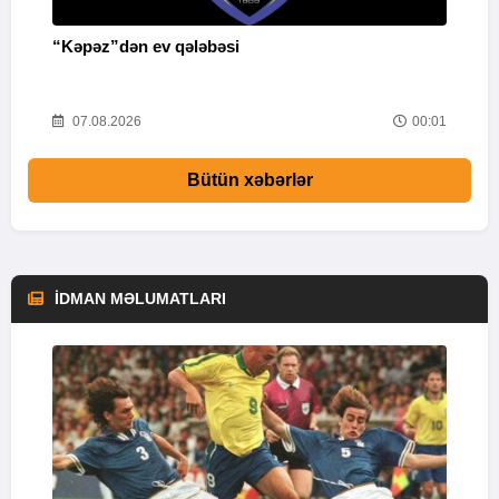
“Kəpəz”dən ev qələbəsi
Q
i
52
07.08.2026
00:01
Bütün xəbərlər
İDMAN MƏLUMATLARI