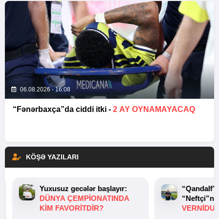
06.08.2026 - 16:08
“Fənərbaxça”da ciddi itki -
2 AY OYNAMAYACAQ
KÖŞƏ YAZILARI
Yuxusuz gecələr başlayır:
“Qandalf”
DÜNYA ÇEMPIONATINDA
“Neftçi”ni
KIM FAVORITDIR?
VERNİDUB
TOXUNUŞ