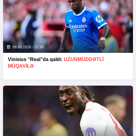
06.08.2026 - 22:30
Vinisius “Real”da qaldı:
UZUNMÜDDƏTLİ
MÜQAVİLƏ