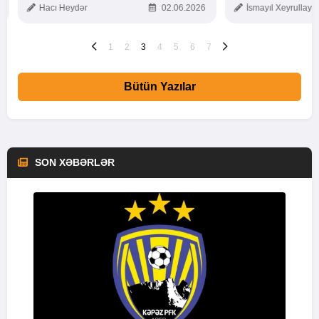
Hacı Heydər
02.06.2026
İsmayıl Xeyrullaye
1
2
3
4
5
6
7
Bütün Yazılar
SON XƏBƏRLƏR