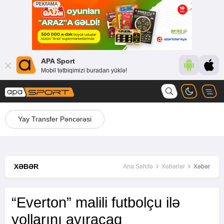
APA Sport
Mobil tətbiqimizi buradan yüklə!
Yay Transfer Pəncərəsi
XƏBƏR
Ana Səhifə
Xəbərlər
Xəbər
“Everton” malili futbolçu ilə
yollarını ayıracaq