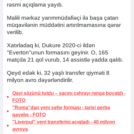
rəsmi açıqlama yayıb.
Malili mərkəz yarımmüdafiəçi ilə başa çatan
müqavilənin müddətini artırılmamasına qərar
verilib.
Xatırladaq ki, Dukure 2020-ci ildən
"Everton"unun formasını geyinir. O, 165
matçda 21 qol vurub, 14 assistlə yadda qalıb.
Qeyd edək ki, 32 yaşlı transfer qiyməti 8
milyon avro dəyərləndirilir.
Qavi sözünü tutdu –
saçını çəhrayı rəngə boyatdı
-
FOTO
"Roma"dan yeni səfər forması -
tarixi gerbə
qayıdış
-
FOTO
"Liverpul" yeni transferini açıqladı -
40 milyon
avroya