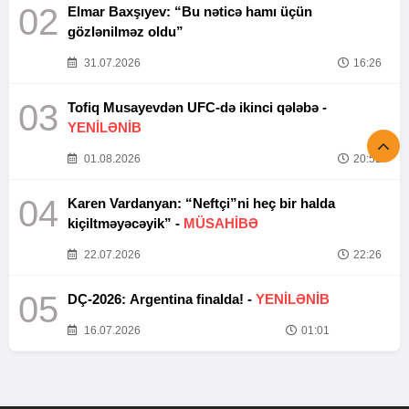
02
Elmar Baxşıyev: “Bu nəticə hamı üçün
gözlənilməz oldu”
31.07.2026
16:26
03
Tofiq Musayevdən UFC-də ikinci qələbə -
YENİLƏNİB
01.08.2026
20:52
04
Karen Vardanyan: “Neftçi”ni heç bir halda
kiçiltməyəcəyik” -
MÜSAHİBƏ
22.07.2026
22:26
05
DÇ-2026: Argentina finalda! -
YENİLƏNİB
16.07.2026
01:01