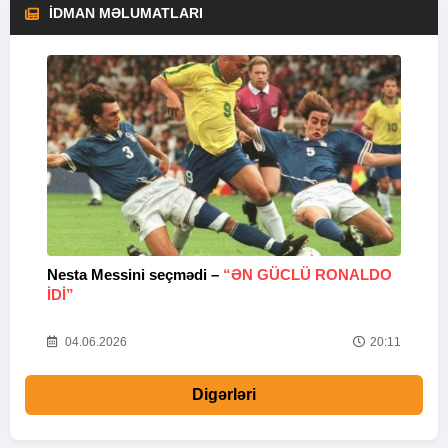
İDMAN MƏLUMATLARI
Nesta Messini seçmədi –
“ƏN GÜCLÜ RONALDO
“
IDI”
V
20
04.06.2026
20:11
Digərləri