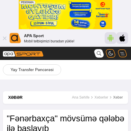
APA Sport
Mobil tətbiqimizi buradan yüklə!
Yay Transfer Pəncərəsi
XƏBƏR
Ana Səhifə
Xəbərlər
Xəbər
"Fənərbaxça" mövsümə qələbə
ilə başlayıb