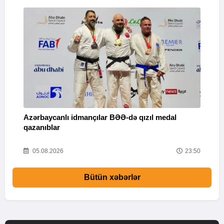
Azərbaycanlı idmançılar BƏƏ-də qızıl medal
Ç
qazanıblar
Y
01
05.08.2026
23:50
Bütün xəbərlər