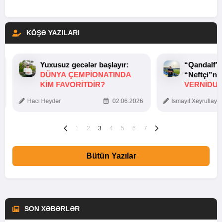
KÖŞƏ YAZILARI
Yuxusuz gecələr başlayır:
“Qandalf”
DÜNYA ÇEMPIONATINDA
“Neftçi”ni
KIM FAVORITDIR?
VERNİDUB
TOXUNUŞ
Hacı Heydər
02.06.2026
İsmayıl Xeyrullaye
1
2
3
4
5
6
7
Bütün Yazılar
SON XƏBƏRLƏR