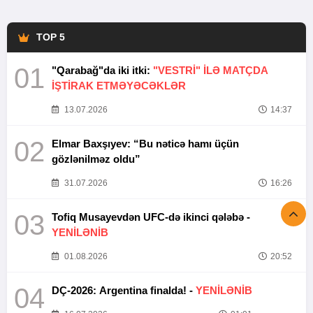
TOP 5
01
"Qarabağ"da iki itki:
"VESTRİ" İLƏ MATÇDA
İŞTİRAK ETMƏYƏCƏKLƏR
13.07.2026
14:37
02
Elmar Baxşıyev: “Bu nəticə hamı üçün
gözlənilməz oldu”
31.07.2026
16:26
03
Tofiq Musayevdən UFC-də ikinci qələbə -
YENİLƏNİB
01.08.2026
20:52
04
DÇ-2026: Argentina finalda! -
YENİLƏNİB