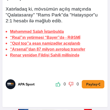
Xatırladaq ki, mövsümün açılış matçında
"Qalatasaray" "Rams Park"da "Hatayspor"u
2:1 hesabı ilə məğlub edib.
Məhəmməd Salah
İstanbulda
“Real”ın yetirməsi “Bayer”də -
RƏSMİ
“Qızıl top”a əsas namizədlər açıqlanıb
“Arsenal”dan 87 milyon avroluq transfer
Renar yenidən Fildişi Sahili millisində
0
0
APA Sport
Paylaş