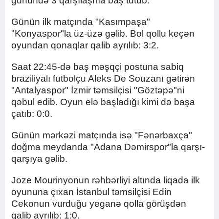
günündə 3 qarşılaşma baş tutub.
Günün ilk matçında "Kasımpaşa"
"Konyaspor"la üz-üzə gəlib. Bol qollu keçən
oyundan qonaqlar qalib ayrılıb: 3:2.
Saat 22:45-də baş məşqçi postuna sabiq
braziliyalı futbolçu Aleks De Souzanı gətirən
"Antalyaspor" İzmir təmsilçisi "Göztəpə"ni
qəbul edib. Oyun elə başladığı kimi də başa
çatıb: 0:0.
Günün mərkəzi matçında isə "Fənərbaxça"
doğma meydanda "Adana Dəmirspor"la qarşı-
qarşıya gəlib.
Joze Mourinyonun rəhbərliyi altında liqada ilk
oyununa çıxan İstanbul təmsilçisi Edin
Cekonun vurduğu yeganə qolla görüşdən
qalib ayrılıb: 1:0.