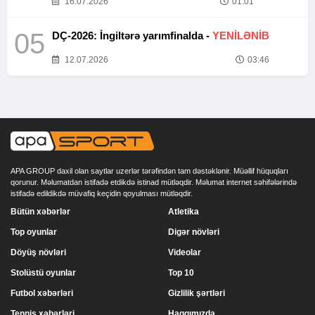
16.07.2026
01:01
05
DÇ-2026: İngiltərə yarımfinalda -
YENİLƏNİB
12.07.2026
03:46
APA GROUP daxil olan saytlar uzerlər tərəfindən tam dəstəklənir. Müəllif hüquqları
qorunur. Məlumatdan istifadə etdikdə istinad mütləqdir. Məlumat internet səhifələrində
istifadə edildikdə müvafiq keçidin qoyulması mütləqdir.
Bütün xəbərlər
Atletika
Top oyunlar
Digər növləri
Döyüş növləri
Videolar
Stolüstü oyunlar
Top 10
Futbol xəbərləri
Gizlilik şərtləri
Tennis xəbərləri
Haqqımızda