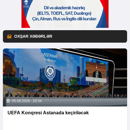
OXŞAR XƏBƏRLƏR
05.08.2026 - 20:34
UEFA Konqresi Astanada keçiriləcək