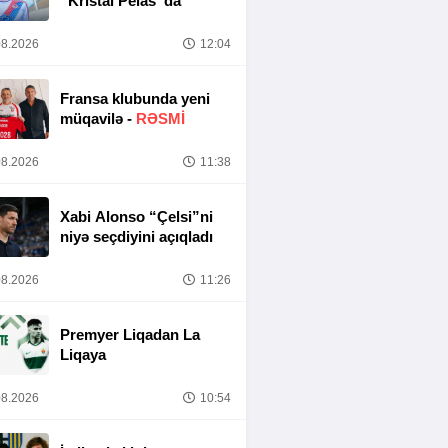
“Kristal Pelas”da
8.2026
12:04
Fransa klubunda yeni
müqavilə -
RƏSMİ
8.2026
11:38
Xabi Alonso “Çelsi”ni
niyə seçdiyini açıqladı
8.2026
11:26
Premyer Liqadan La
Liqaya
8.2026
10:54