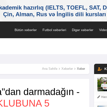
Bütün xəbərlər
Futbol xəbərləri
Digər xəbərlər
Video
Ana Səhifə
Xəbərlər
Xəbər
K
"dan darmadağın -
Hacı
KLUBUNA 5