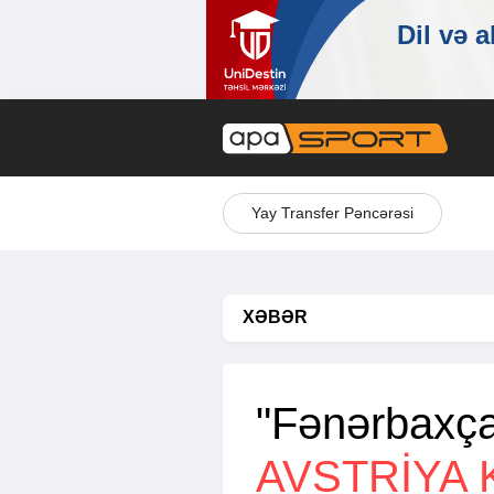
Yay Transfer Pəncərəsi
XƏBƏR
"Fənərbaxça
AVSTRIYA 