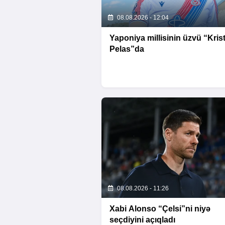
08.08.2026 - 12:04
Yaponiya millisinin üzvü “Krist
Pelas”da
08.08.2026 - 11:26
Xabi Alonso “Çelsi”ni niyə
seçdiyini açıqladı