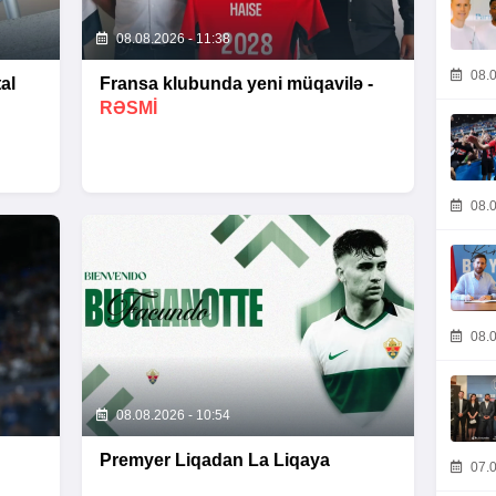
08.08.2026 - 11:38
08.0
al
Fransa klubunda yeni müqavilə -
RƏSMİ
08.0
08.0
08.08.2026 - 10:54
Premyer Liqadan La Liqaya
07.0