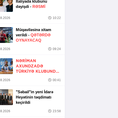
İtaliyada klubunu
dəyişdi -
RƏSMİ
8.2026
10:22
Müqaviləsinə xitam
verildi -
QƏTƏRDƏ
OYNAYACAQ
8.2026
09:24
NƏRIMAN
AXUNDZADƏ
TÜRKIYƏ KLUBUNDA
-
RƏSMİ
8.2026
00:41
"Səbail"in yeni İdarə
Heyətinin təqdimatı
keçirildi
8.2026
23:58