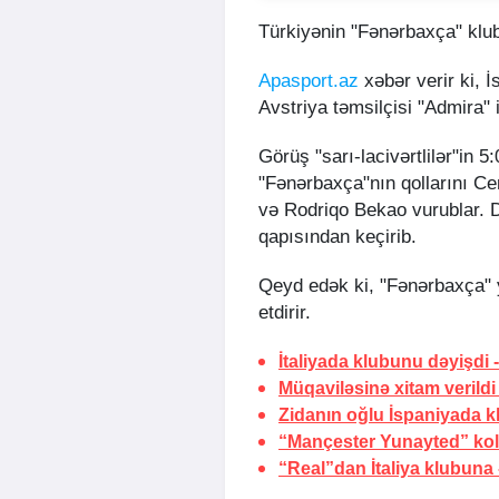
Türkiyənin "Fənərbaxça" klu
Apasport.az
xəbər verir ki, İ
Avstriya təmsilçisi "Admira" i
Görüş "sarı-lacivərtlilər"in 5
"Fənərbaxça"nın qollarını Ce
və Rodriqo Bekao vurublar. Da
qapısından keçirib.
Qeyd edək ki, "Fənərbaxça" 
etdirir.
İtaliyada klubunu dəyişdi 
Müqaviləsinə xitam verildi
Zidanın oğlu İspaniyada k
“Mançester Yunayted” kolu
“Real”dan İtaliya klubuna