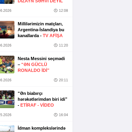
DIZAYN SƏHVI DEYIL
6.2026
12:08
Millilərimizin matçları,
Argentina-İslandiya bu
kanallarda -
TV AFİŞA
6.2026
11:20
Nesta Messini seçmədi
–
“ƏN GÜCLÜ
RONALDO IDI”
6.2026
20:11
“Ən biabırçı
hərəkətlərimdən biri idi”
-
ETIRAF -
VİDEO
5.2026
16:04
İdman komplekslərində