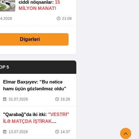
ciddi nöqsanlar:
15
MILYON MANAT!
4.2026
21:08
Digərləri
OP 5
Elmar Baxşıyev: “Bu nəticə
hamı üçün gözlənilməz oldu”
31.07.2026
16:26
"Qarabağ"da iki itki:
"VESTRİ"
İLƏ MATÇDA İŞTİRAK
ETMƏYƏCƏKLƏR
13.07.2026
14:37