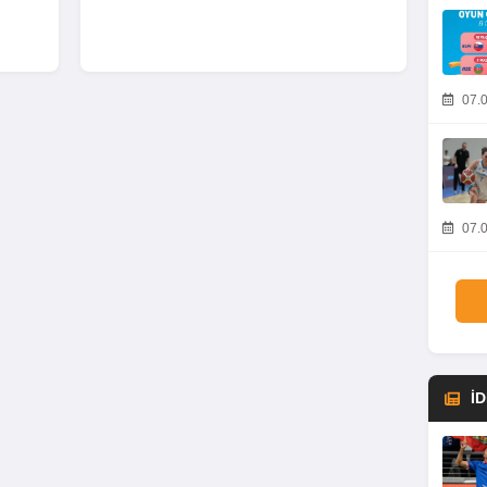
07.0
07.0
İ