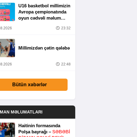
U16 basketbol millimizin
Avropa çempionatında
oyun cədvəli məlum
olub
8.2026
23:32
Millimizdən çətin qələbə
8.2026
22:48
Bütün xəbərlər
DMAN MƏLUMATLARI
Haitinin formasında
Polşa bayrağı –
SƏBƏBI