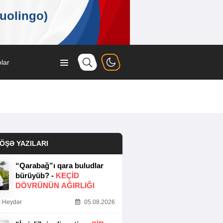
lar
ÖŞƏ YAZILARI
“Qarabağ”ı qara buludlar
bürüyüb? -
KEÇID
DÖVRÜNÜN AĞIRLIĞI
 Heydər
05.08.2026