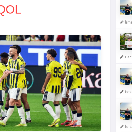
QOL
İsma
Hacı
İsma
İsma