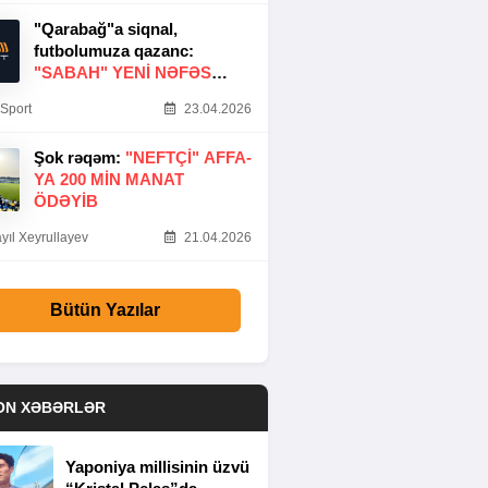
"Qarabağ"a siqnal,
futbolumuza qazanc:
"SABAH" YENI NƏFƏS
GƏTIRDI
Sport
23.04.2026
Şok rəqəm:
"NEFTÇI" AFFA-
YA 200 MIN MANAT
ÖDƏYIB
yıl Xeyrullayev
21.04.2026
Bütün Yazılar
ON XƏBƏRLƏR
Yaponiya millisinin üzvü