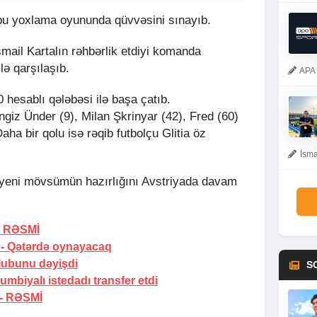
bu yoxlama oyununda qüvvəsini sınayıb.
smail Kartalın rəhbərlik etdiyi komanda
lə qarşılaşıb.
APA 
:0 hesablı qələbəsi ilə başa çatıb.
ngiz Ünder (9), Milan Şkrinyar (42), Fred (60)
ha bir qolu isə rəqib futbolçu Glitia öz
İsma
yeni mövsümün hazırlığını Avstriyada davam
-
RƏSMİ
 -
Qətərdə oynayacaq
lubunu dəyişdi
S
mbiyalı istedadı transfer etdi
 -
RƏSMİ