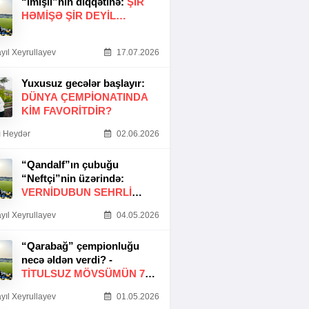
“İmişli”nin diqqətinə:
ŞIR
HƏMIŞƏ ŞIR DEYIL…
yıl Xeyrullayev
17.07.2026
Yuxusuz gecələr başlayır:
DÜNYA ÇEMPIONATINDA
KIM FAVORITDIR?
 Heydər
02.06.2026
“Qandalf”ın çubuğu
“Neftçi”nin üzərində:
VERNİDUBUN SEHRLİ
TOXUNUŞU
yıl Xeyrullayev
04.05.2026
“Qarabağ” çempionluğu
necə əldən verdi? -
TITULSUZ MÖVSÜMÜN 7
SƏBƏBI
yıl Xeyrullayev
01.05.2026