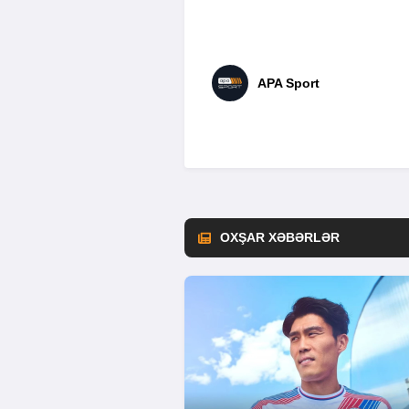
APA Sport
OXŞAR XƏBƏRLƏR