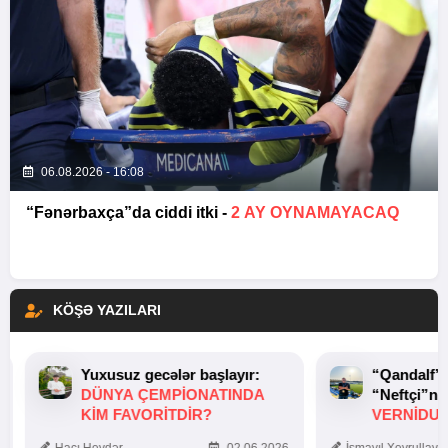
06.08.2026 - 16:08
“Fənərbaxça”da ciddi itki -
2 AY OYNAMAYACAQ
KÖŞƏ YAZILARI
Yuxusuz gecələr başlayır:
“Qandalf”
DÜNYA ÇEMPIONATINDA
“Neftçi”ni
KIM FAVORITDIR?
VERNİDUB
TOXUNUŞ