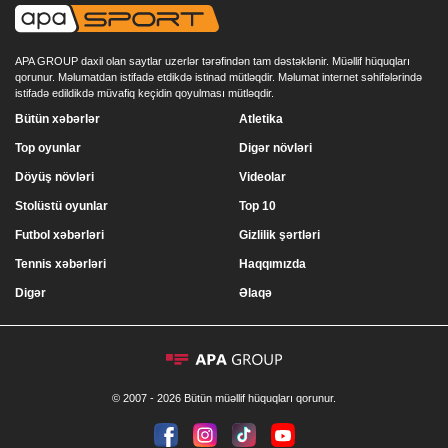
APA GROUP daxil olan saytlar uzerlər tərəfindən tam dəstəklənir. Müəllif hüquqları
qorunur. Məlumatdan istifadə etdikdə istinad mütləqdir. Məlumat internet səhifələrində
istifadə edildikdə müvafiq keçidin qoyulması mütləqdir.
Bütün xəbərlər
Atletika
Top oyunlar
Digər növləri
Döyüş növləri
Videolar
Stolüstü oyunlar
Top 10
Futbol xəbərləri
Gizlilik şərtləri
Tennis xəbərləri
Haqqımızda
Digər
Əlaqə
© 2007 - 2026 Bütün müəllif hüquqları qorunur.