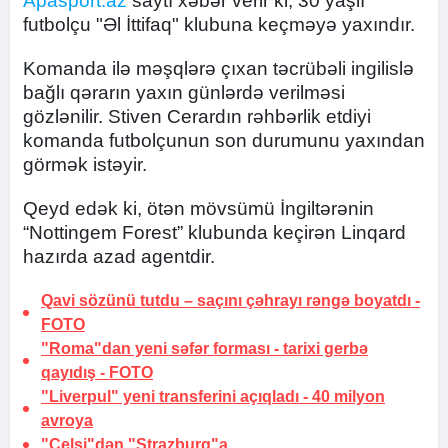
Apasport.az
saytı xəbər verir ki, 30 yaşlı
futbolçu "Əl İttifaq" klubuna keçməyə yaxındır.
Komanda ilə məşqlərə çıxan təcrübəli ingilislə
bağlı qərarın yaxın günlərdə verilməsi
gözlənilir. Stiven Cerardın rəhbərlik etdiyi
komanda futbolçunun son durumunu yaxından
görmək istəyir.
Qeyd edək ki, ötən mövsümü İngiltərənin
“Nottingem Forest” klubunda keçirən Linqard
hazırda azad agentdir.
Qavi sözünü tutdu –
saçını çəhrayı rəngə boyatdı
-
FOTO
"Roma"dan yeni səfər forması -
tarixi gerbə
qayıdış
-
FOTO
"Liverpul" yeni transferini açıqladı -
40 milyon
avroya
"Çelsi"dən "Strazburq"a