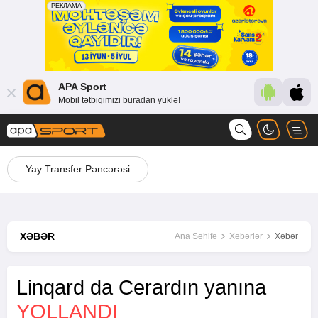
APA Sport
Mobil tətbiqimizi buradan yüklə!
Yay Transfer Pəncərəsi
XƏBƏR
Ana Səhifə
Xəbərlər
Xəbər
Linqard da Cerardın yanına
YOLLANDI