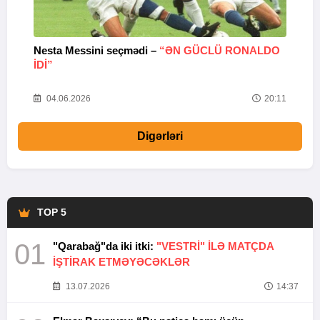
Nesta Messini seçmədi –
“ƏN GÜCLÜ RONALDO
“
IDI”
V
20
04.06.2026
20:11
Digərləri
TOP 5
01
"Qarabağ"da iki itki:
"VESTRİ" İLƏ MATÇDA
İŞTİRAK ETMƏYƏCƏKLƏR
13.07.2026
14:37