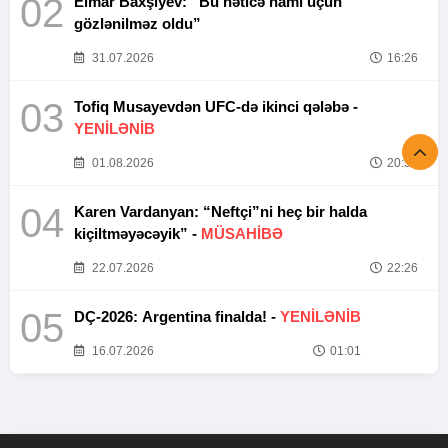
02
Elmar Baxşıyev: “Bu nəticə hamı üçün
gözlənilməz oldu”
31.07.2026
16:26
03
Tofiq Musayevdən UFC-də ikinci qələbə -
YENİLƏNİB
01.08.2026
20:52
04
Karen Vardanyan: “Neftçi”ni heç bir halda
kiçiltməyəcəyik” -
MÜSAHİBƏ
22.07.2026
22:26
05
DÇ-2026: Argentina finalda! -
YENİLƏNİB
16.07.2026
01:01