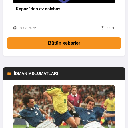
“Kəpəz”dən ev qələbəsi
Q
i
03
07.08.2026
00:01
Bütün xəbərlər
İDMAN MƏLUMATLARI