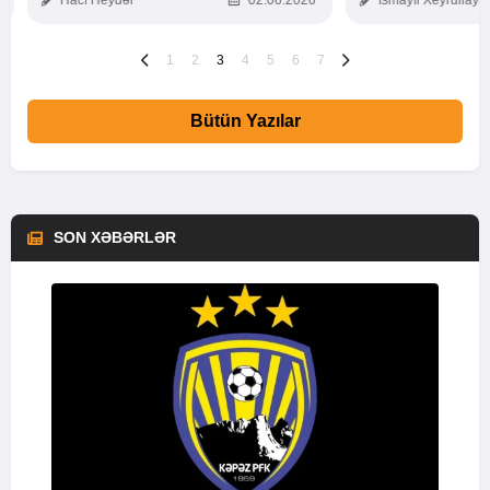
Hacı Heydər
02.06.2026
İsmayıl Xeyrullaye
1
2
3
4
5
6
7
Bütün Yazılar
SON XƏBƏRLƏR