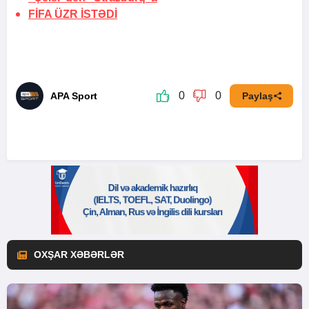
FİFA
ÜZR İSTƏDİ
0
0
APA Sport
Paylaş
OXŞAR XƏBƏRLƏR