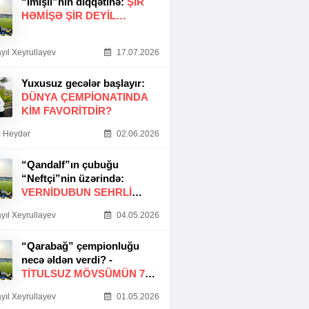
“İmişli”nin diqqətinə:
ŞIR
HƏMIŞƏ ŞIR DEYIL…
yıl Xeyrullayev
17.07.2026
Yuxusuz gecələr başlayır:
DÜNYA ÇEMPIONATINDA
KIM FAVORITDIR?
 Heydər
02.06.2026
“Qandalf”ın çubuğu
“Neftçi”nin üzərində:
VERNİDUBUN SEHRLİ
TOXUNUŞU
yıl Xeyrullayev
04.05.2026
“Qarabağ” çempionluğu
necə əldən verdi? -
TITULSUZ MÖVSÜMÜN 7
SƏBƏBI
yıl Xeyrullayev
01.05.2026