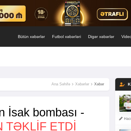
Bütün xəbərlər
Futbol xəbərləri
Digər xəbərlər
Video
Ana Səhifə
Xəbərlər
Xəbər
K
n İsak bombası -
Hacı
N TƏKLIF ETDI