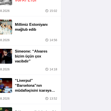
VƏFAT ETDI
8.2026
15:02
Millimiz Estoniyanı
məğlub edib
8.2026
14:56
Simeone: “Alvares
bizim üçün çox
vacibdir”
8.2026
14:18
“Liverpul”
“Barselona”nın
müdafiəçisini icarəyə
götürür
8.2026
13:52