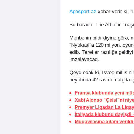
Apasport.az
xəbər verir ki, "
Bu barədə "The Athletic" nəş
Mənbənin bildirdiyinə görə, 
"Nyukasl"a 120 milyon, oyunçu
edib. Tərəflər razılığa gəldiyi
imzalayacaq.
Qeyd edək ki, İsveç millisin
heyətində 42 rəsmi matçda iş
Fransa klubunda yeni müq
Xabi Alonso “Çelsi”ni niyə
Premyer Liqadan La Liqa
İtaliyada klubunu dəyişdi 
Müqaviləsinə xitam verildi