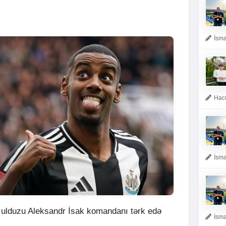
İsma
Hacı
İsma
i ulduzu Aleksandr İsak komandanı tərk edə
İsma