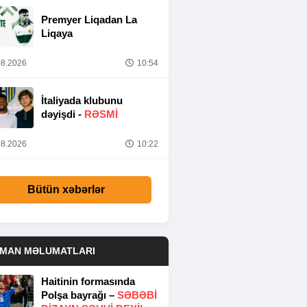
Premyer Liqadan La
Liqaya
8.2026
10:54
İtaliyada klubunu
dəyişdi -
RƏSMİ
8.2026
10:22
Bütün xəbərlər
DMAN MƏLUMATLARI
Haitinin formasında
Polşa bayrağı –
SƏBƏBI