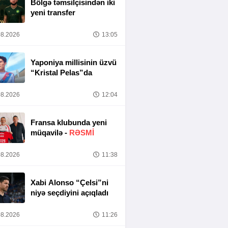
Bölgə təmsilçisindən iki
yeni transfer
8.2026
13:05
Yaponiya millisinin üzvü
“Kristal Pelas”da
8.2026
12:04
Fransa klubunda yeni
müqavilə -
RƏSMİ
8.2026
11:38
Xabi Alonso “Çelsi”ni
niyə seçdiyini açıqladı
8.2026
11:26