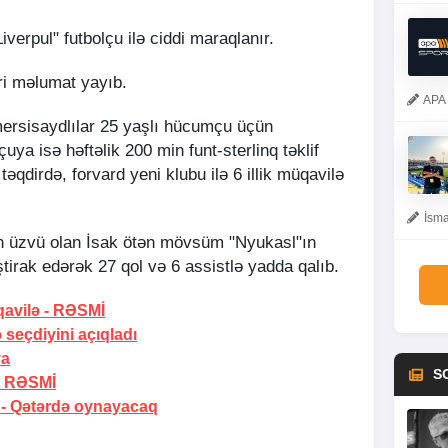
Liverpul" futbolçu ilə ciddi maraqlanır.
ri məlumat yayıb.
APA 
mersisaydlılar 25 yaşlı hücumçu üçün
ya isə həftəlik 200 min funt-sterlinq təklif
 təqdirdə, forvard yeni klubu ilə 6 illik müqavilə
İsma
in üzvü olan İsak ötən mövsüm "Nyukasl"ın
tirak edərək 27 qol və 6 assistlə yadda qalıb.
avilə -
RƏSMİ
 seçdiyini açıqladı
ya
S
-
RƏSMİ
 -
Qətərdə oynayacaq