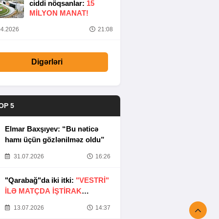
ciddi nöqsanlar:
15
MILYON MANAT!
4.2026
21:08
Digərləri
OP 5
Elmar Baxşıyev: “Bu nəticə
hamı üçün gözlənilməz oldu”
31.07.2026
16:26
"Qarabağ"da iki itki:
"VESTRİ"
İLƏ MATÇDA İŞTİRAK
ETMƏYƏCƏKLƏR
13.07.2026
14:37