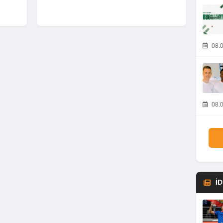
08.0
08.0
İ