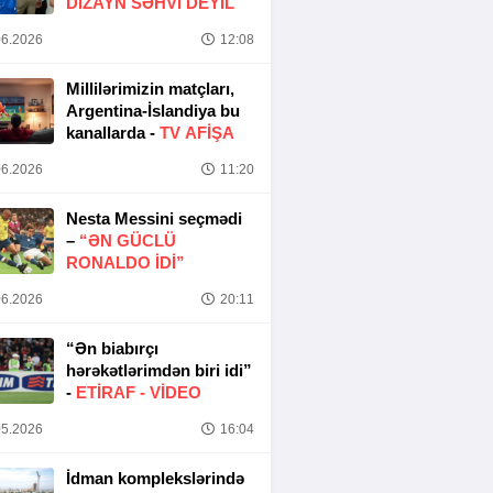
DIZAYN SƏHVI DEYIL
6.2026
12:08
Millilərimizin matçları,
Argentina-İslandiya bu
kanallarda -
TV AFİŞA
6.2026
11:20
Nesta Messini seçmədi
–
“ƏN GÜCLÜ
RONALDO IDI”
6.2026
20:11
“Ən biabırçı
hərəkətlərimdən biri idi”
-
ETIRAF -
VİDEO
5.2026
16:04
İdman komplekslərində