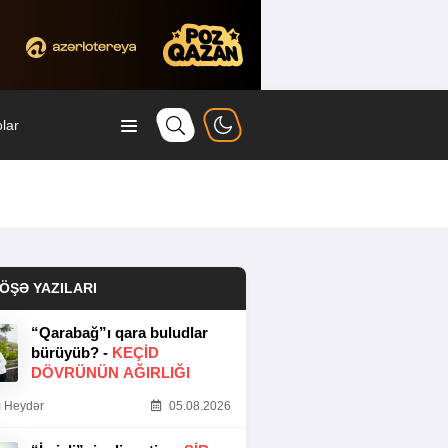
lar
ÖŞƏ YAZILARI
“Qarabağ”ı qara buludlar
bürüyüb? -
KEÇID
DÖVRÜNÜN AĞIRLIĞI
 Heydər
05.08.2026