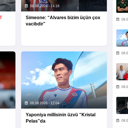
08.08.2026 - 14:18
T
Simeone: “Alvares bizim üçün çox
08.0
vacibdir”
08.0
08.0
08.08.2026 - 12:04
Yaponiya millisinin üzvü “Kristal
Pelas”da
08.0