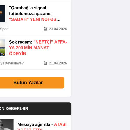
"Qarabağ"a siqnal,
futbolumuza qazanc:
"SABAH" YENI NƏFƏS
GƏTIRDI
Sport
23.04.2026
Şok rəqəm:
"NEFTÇI" AFFA-
YA 200 MIN MANAT
ÖDƏYIB
yıl Xeyrullayev
21.04.2026
Bütün Yazılar
ON XƏBƏRLƏR
Messiyə ağır itki -
ATASI