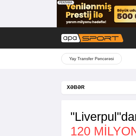
Yay Transfer Pəncərəsi
XƏBƏR
"Liverpul"da
120 MILYO