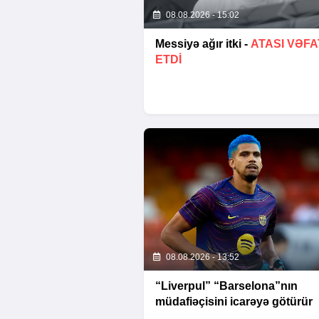
08.08.2026 - 15:02
Messiyə ağır itki -
ATASI VƏFA
ETDI
08.08.2026 - 13:52
“Liverpul” “Barselona”nın
müdafiəçisini icarəyə götürür