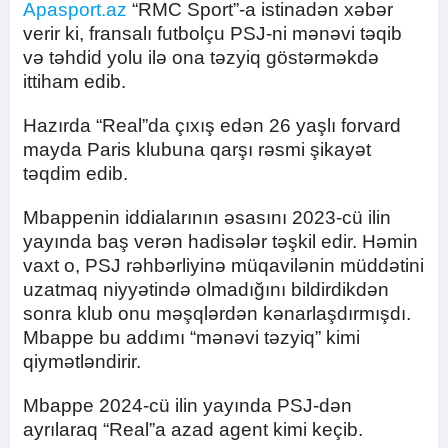
Apasport.az
“RMC Sport”-a istinadən xəbər
verir ki, fransalı futbolçu PSJ-ni mənəvi təqib
və təhdid yolu ilə ona təzyiq göstərməkdə
ittiham edib.
Hazırda “Real”da çıxış edən 26 yaşlı forvard
mayda Paris klubuna qarşı rəsmi şikayət
təqdim edib.
Mbappenin iddialarının əsasını 2023-cü ilin
yayında baş verən hadisələr təşkil edir. Həmin
vaxt o, PSJ rəhbərliyinə müqavilənin müddətini
uzatmaq niyyətində olmadığını bildirdikdən
sonra klub onu məşqlərdən kənarlaşdırmışdı.
Mbappe bu addımı “mənəvi təzyiq” kimi
qiymətləndirir.
Mbappe 2024-cü ilin yayında PSJ-dən
ayrılaraq “Real”a azad agent kimi keçib.