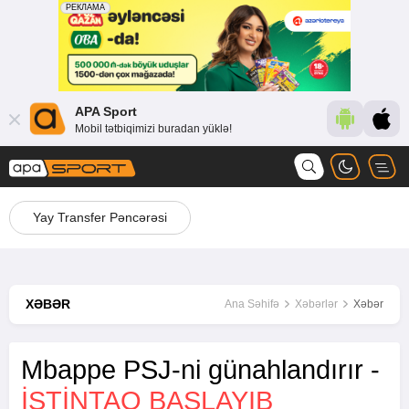
APA Sport
Mobil tətbiqimizi buradan yüklə!
Yay Transfer Pəncərəsi
XƏBƏR
Ana Səhifə
Xəbərlər
Xəbər
Mbappe PSJ-ni günahlandırır -
ISTINTAQ BAŞLAYIB