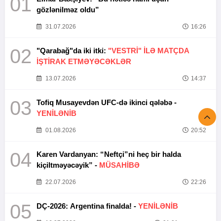
01
gözlənilməz oldu”
31.07.2026
16:26
02
"Qarabağ"da iki itki:
"VESTRİ" İLƏ MATÇDA
İŞTİRAK ETMƏYƏCƏKLƏR
13.07.2026
14:37
03
Tofiq Musayevdən UFC-də ikinci qələbə -
YENİLƏNİB
01.08.2026
20:52
04
Karen Vardanyan: “Neftçi”ni heç bir halda
kiçiltməyəcəyik” -
MÜSAHİBƏ
22.07.2026
22:26
05
DÇ-2026: Argentina finalda! -
YENİLƏNİB