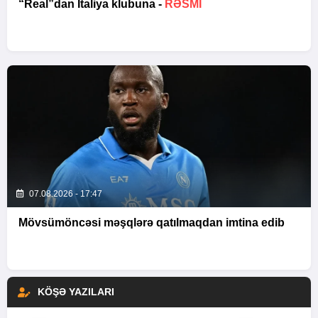
“Real”dan İtaliya klubuna -
RƏSMİ
07.08.2026 - 17:47
Mövsümöncəsi məşqlərə qatılmaqdan imtina edib
KÖŞƏ YAZILARI