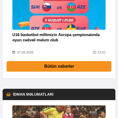
U16 basketbol millimizin Avropa çempionatında
M
oyun cədvəli məlum olub
58
07.08.2026
23:32
Bütün xəbərlər
İDMAN MƏLUMATLARI