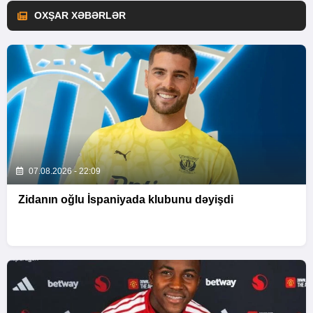
OXŞAR XƏBƏRLƏR
07.08.2026 - 22:09
Zidanın oğlu İspaniyada klubunu dəyişdi