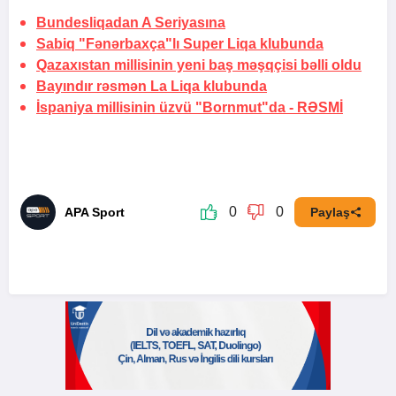
Bundesliqadan A Seriyasına
Sabiq "Fənərbaxça"lı Super Liqa klubunda
Qazaxıstan millisinin yeni baş məşqçisi bəlli oldu
Bayındır rəsmən La Liqa klubunda
İspaniya millisinin üzvü "Bornmut"da -
RƏSMİ
0
0
APA Sport
Paylaş