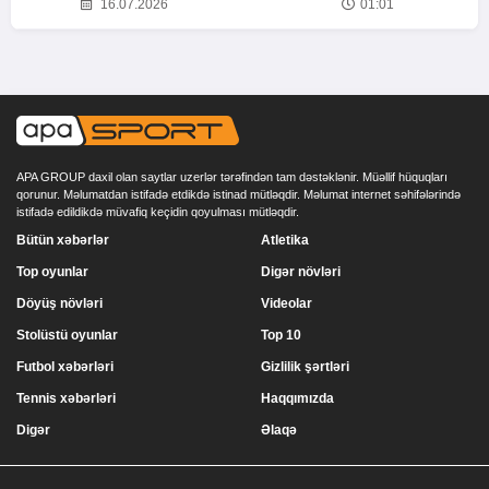
16.07.2026
01:01
APA GROUP daxil olan saytlar uzerlər tərəfindən tam dəstəklənir. Müəllif hüquqları
qorunur. Məlumatdan istifadə etdikdə istinad mütləqdir. Məlumat internet səhifələrində
istifadə edildikdə müvafiq keçidin qoyulması mütləqdir.
Bütün xəbərlər
Atletika
Top oyunlar
Digər növləri
Döyüş növləri
Videolar
Stolüstü oyunlar
Top 10
Futbol xəbərləri
Gizlilik şərtləri
Tennis xəbərləri
Haqqımızda
Digər
Əlaqə