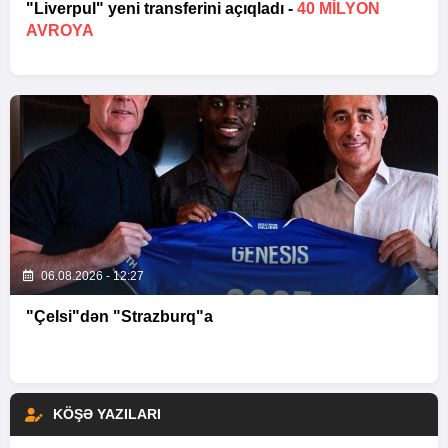
"Liverpul" yeni transferini açıqladı -
40 MILYON
AVROYA
06.08.2026 - 12:27
"Çelsi"dən "Strazburq"a
KÖŞƏ YAZILARI