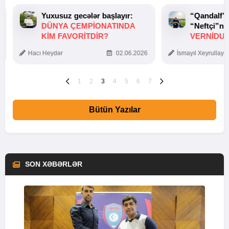
Yuxusuz gecələr başlayır:
“Qandalf”
DÜNYA ÇEMPIONATINDA
“Neftçi”ni
KIM FAVORITDIR?
VERNİDUB
TOXUNUŞ
Hacı Heydər
02.06.2026
İsmayıl Xeyrullaye
1
2
3
4
5
6
7
Bütün Yazılar
SON XƏBƏRLƏR