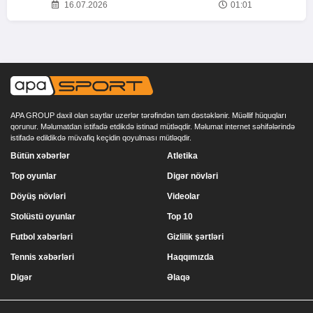
16.07.2026
01:01
APA GROUP daxil olan saytlar uzerlər tərəfindən tam dəstəklənir. Müəllif hüquqları
qorunur. Məlumatdan istifadə etdikdə istinad mütləqdir. Məlumat internet səhifələrində
istifadə edildikdə müvafiq keçidin qoyulması mütləqdir.
Bütün xəbərlər
Atletika
Top oyunlar
Digər növləri
Döyüş növləri
Videolar
Stolüstü oyunlar
Top 10
Futbol xəbərləri
Gizlilik şərtləri
Tennis xəbərləri
Haqqımızda
Digər
Əlaqə