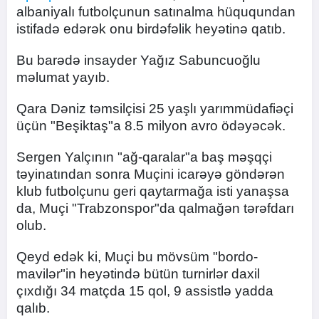
albaniyalı futbolçunun satınalma hüququndan
istifadə edərək onu birdəfəlik heyətinə qatıb.
Bu barədə insayder Yağız Sabuncuoğlu
məlumat yayıb.
Qara Dəniz təmsilçisi 25 yaşlı yarımmüdafiəçi
üçün "Beşiktaş"a 8.5 milyon avro ödəyəcək.
Sergen Yalçının "ağ-qaralar"a baş məşqçi
təyinatından sonra Muçini icarəyə göndərən
klub futbolçunu geri qaytarmağa isti yanaşsa
da, Muçi "Trabzonspor"da qalmağən tərəfdarı
olub.
Qeyd edək ki, Muçi bu mövsüm "bordo-
mavilər"in heyətində bütün turnirlər daxil
çıxdığı 34 matçda 15 qol, 9 assistlə yadda
qalıb.