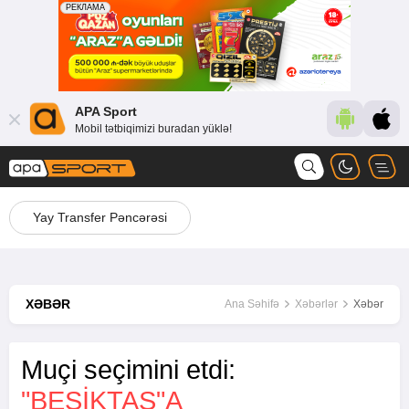
APA Sport
Mobil tətbiqimizi buradan yüklə!
Yay Transfer Pəncərəsi
XƏBƏR
Ana Səhifə
Xəbərlər
Xəbər
Muçi seçimini etdi:
"BEŞIKTAŞ"A