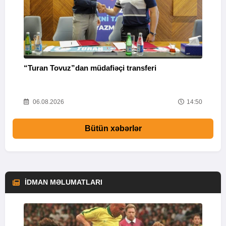
“Turan Tovuz”dan müdafiəçi transferi
P
20
06.08.2026
14:50
Bütün xəbərlər
İDMAN MƏLUMATLARI