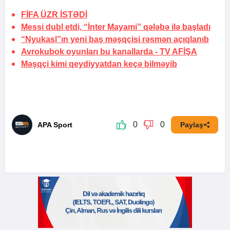
FİFA
ÜZR İSTƏDİ
Messi dubl etdi, “İnter Mayami” qələbə ilə başladı
“Nyukasl”ın yeni baş məşqçisi rəsmən açıqlanıb
Avrokubok oyunları bu kanallarda -
TV AFİŞA
Məşqçi kimi qeydiyyatdan keçə bilməyib
0
0
APA Sport
Paylaş