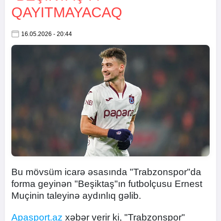
QAYITMAYACAQ
16.05.2026 - 20:44
Bu mövsüm icarə əsasında "Trabzonspor"da
forma geyinən "Beşiktaş"ın futbolçusu Ernest
Muçinin taleyinə aydınlıq gəlib.
Apasport.az
xəbər verir ki, "Trabzonspor"