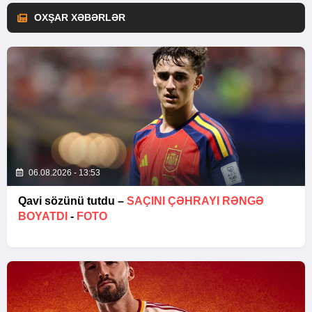
OXŞAR XƏBƏRLƏR
06.08.2026 - 13:53
Qavi sözünü tutdu –
SAÇINI ÇƏHRAYI RƏNGƏ
BOYATDI
-
FOTO