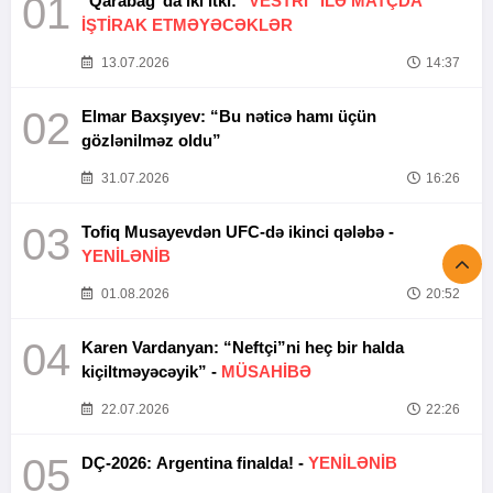
01
"Qarabağ"da iki itki:
"VESTRİ" İLƏ MATÇDA
İŞTİRAK ETMƏYƏCƏKLƏR
13.07.2026
14:37
02
Elmar Baxşıyev: “Bu nəticə hamı üçün
gözlənilməz oldu”
31.07.2026
16:26
03
Tofiq Musayevdən UFC-də ikinci qələbə -
YENİLƏNİB
01.08.2026
20:52
04
Karen Vardanyan: “Neftçi”ni heç bir halda
kiçiltməyəcəyik” -
MÜSAHİBƏ
22.07.2026
22:26
05
DÇ-2026: Argentina finalda! -
YENİLƏNİB