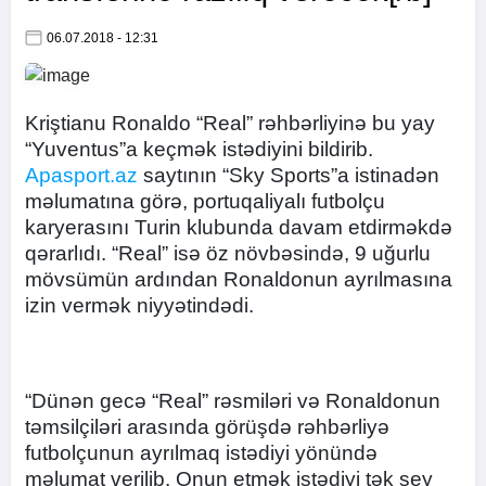
06.07.2018 - 12:31
Kriştianu Ronaldo “Real” rəhbərliyinə bu yay
“Yuventus”a keçmək istədiyini bildirib.
Apasport.az
saytının “Sky Sports”a istinadən
məlumatına görə, portuqaliyalı futbolçu
karyerasını Turin klubunda davam etdirməkdə
qərarlıdı. “Real” isə öz növbəsində, 9 uğurlu
mövsümün ardından Ronaldonun ayrılmasına
izin vermək niyyətindədi.
“Dünən gecə “Real” rəsmiləri və Ronaldonun
təmsilçiləri arasında görüşdə rəhbərliyə
futbolçunun ayrılmaq istədiyi yönündə
məlumat verilib. Onun etmək istədiyi tək şey