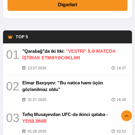
Digərləri
TOP 5
01
"Qarabağ"da iki itki:
"VESTRİ" İLƏ MATÇDA
İŞTİRAK ETMƏYƏCƏKLƏR
13.07.2026
14:37
02
Elmar Baxşıyev: “Bu nəticə hamı üçün
gözlənilməz oldu”
31.07.2026
16:26
03
Tofiq Musayevdən UFC-də ikinci qələbə -
YENİLƏNİB
01.08.2026
20:52