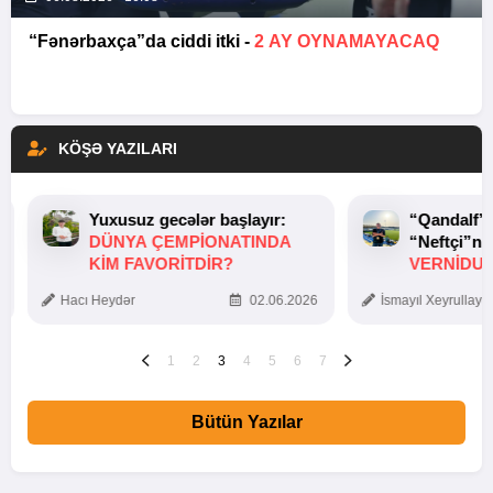
“Fənərbaxça”da ciddi itki -
2 AY OYNAMAYACAQ
KÖŞƏ YAZILARI
Yuxusuz gecələr başlayır:
“Qandalf”
DÜNYA ÇEMPIONATINDA
“Neftçi”ni
KIM FAVORITDIR?
VERNİDUB
TOXUNUŞ
Hacı Heydər
02.06.2026
İsmayıl Xeyrullaye
1
2
3
4
5
6
7
Bütün Yazılar