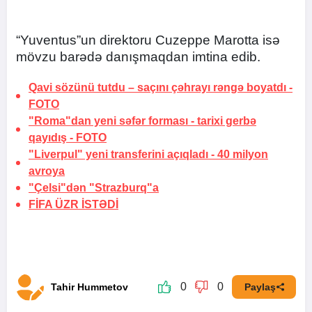
“Yuventus”un direktoru Cuzeppe Marotta isə
mövzu barədə danışmaqdan imtina edib.
Qavi sözünü tutdu –
saçını çəhrayı rəngə boyatdı
-
FOTO
"Roma"dan yeni səfər forması -
tarixi gerbə
qayıdış
-
FOTO
"Liverpul" yeni transferini açıqladı -
40 milyon
avroya
"Çelsi"dən "Strazburq"a
FİFA
ÜZR İSTƏDİ
0
0
Tahir Hummetov
Paylaş