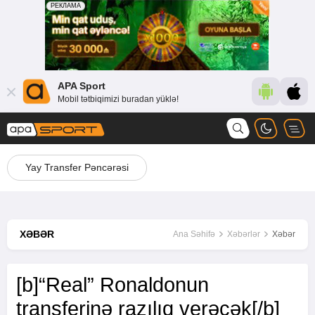
APA Sport
Mobil tətbiqimizi buradan yüklə!
Yay Transfer Pəncərəsi
XƏBƏR
Ana Səhifə
Xəbərlər
Xəbər
[b]“Real” Ronaldonun
transferinə razılıq verəcək[/b]