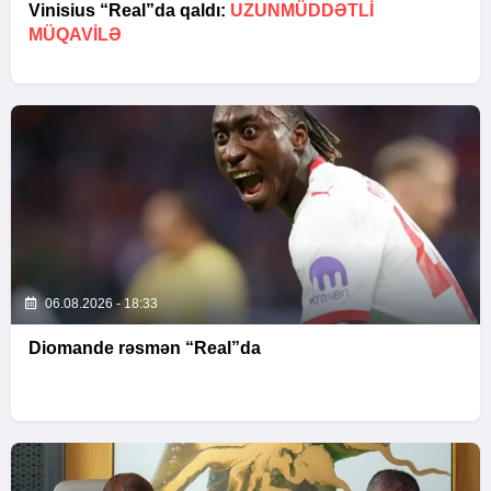
Vinisius “Real”da qaldı:
UZUNMÜDDƏTLİ
MÜQAVİLƏ
06.08.2026 - 18:33
Diomande rəsmən “Real”da