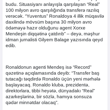
budu. Situasiyanı anlayışla qarşılayan “Real”
100 milyon avro qarşılığında transferə razılıq
verəcək. “Yuventus” Ronaldoya 4 illik müqavilə
daxilində mövsüm başına 30 milyon avro
ödəməyə hazır olduğunu agent Xorxe
Mendeşin diqqətinə çatdırıb” – deyə, məşhur
idman jurnalisti Gilyem Balage yazısında qeyd
edib.
Ronaldonun agenti Mendeş isə “Record”
qəzetinə açıqlamasında deyib: “Transfer baş
tutacağı təqdirdə Ronaldo üçün yeni mərhələ
başlayacaq. Ronaldo kluba, prezidentə,
direktorlara, tibbi heyətə, dünyadakı “Real”
azarkeşlərinə, bir sözlə, hamıya sonsuza
qədər minnətdar olacaq”.