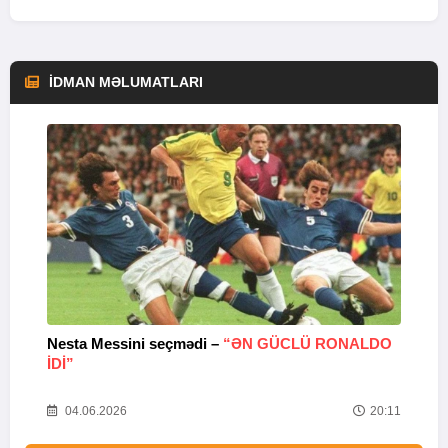
İDMAN MƏLUMATLARI
Nesta Messini seçmədi –
“ƏN GÜCLÜ RONALDO
“
IDI”
V
20
04.06.2026
20:11