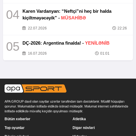
04
Karen Vardanyan: “Neftçi”ni heç bir halda
kiçiltməyəcəyik” -
MÜSAHİBƏ
22.07.2026
22:26
05
DÇ-2026: Argentina finalda! -
YENİLƏNİB
16.07.2026
01:01
APA GROUP daxil olan saytlar uzerlər tərəfindən tam dəstəklənir. Müəllif hüquqları
qorunur. Məlumatdan istifadə etdikdə istinad mütləqdir. Məlumat internet səhifələrində
istifadə edildikdə müvafiq keçidin qoyulması mütləqdir.
Bütün xəbərlər
Atletika
Top oyunlar
Digər növləri