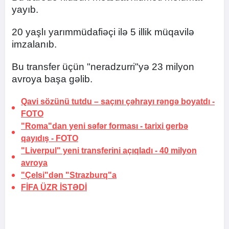
yayıb.
20 yaşlı yarımmüdafiəçi ilə 5 illik müqavilə
imzalanıb.
Bu transfer üçün "neradzurri"yə 23 milyon
avroya başa gəlib.
Qavi sözünü tutdu –
saçını çəhrayı rəngə boyatdı
-
FOTO
"Roma"dan yeni səfər forması -
tarixi gerbə
qayıdış
-
FOTO
"Liverpul" yeni transferini açıqladı -
40 milyon
avroya
"Çelsi"dən "Strazburq"a
FİFA
ÜZR İSTƏDİ