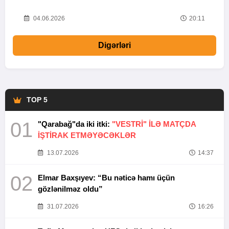
20
04.06.2026
20:11
Digərləri
TOP 5
01
"Qarabağ"da iki itki:
"VESTRİ" İLƏ MATÇDA
İŞTİRAK ETMƏYƏCƏKLƏR
13.07.2026
14:37
02
Elmar Baxşıyev: “Bu nəticə hamı üçün
gözlənilməz oldu”
31.07.2026
16:26