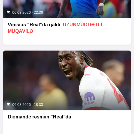
06.08.2026 - 22:30
Vinisius “Real”da qaldı:
UZUNMÜDDƏTLİ
MÜQAVİLƏ
06.08.2026 - 18:33
Diomande rəsmən “Real”da