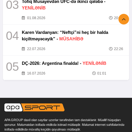
03
Tofiq Musayevdən UFC-də ikinci qələbə -
YENİLƏNİB
01.08.2026
20:52
04
Karen Vardanyan: “Neftçi”ni heç bir halda
kiçiltməyəcəyik” -
MÜSAHİBƏ
22.07.2026
22:26
05
DÇ-2026: Argentina finalda! -
YENİLƏNİB
16.07.2026
01:01
APA GROUP daxil olan saytlar uzerlər tərəfindən tam dəstəklənir. Müəllif hüquqları
qorunur. Məlumatdan istifadə etdikdə istinad mütləqdir. Məlumat internet səhifələrində
istifadə edildikdə müvafiq keçidin qoyulması mütləqdir.