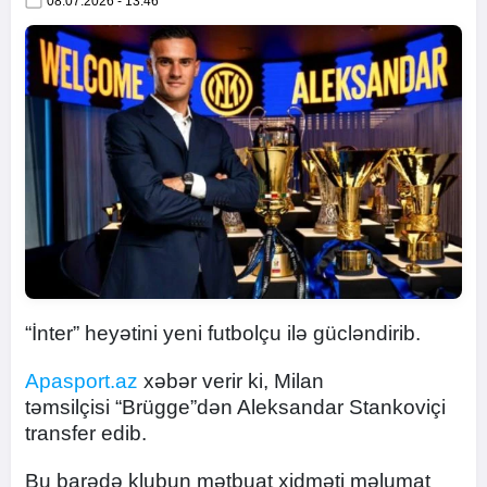
08.07.2026 - 13:46
“İnter” heyətini yeni futbolçu ilə gücləndirib.
Apasport.az
xəbər verir ki, Milan
təmsilçisi “Brügge”dən Aleksandar Stankoviçi
transfer edib.
Bu barədə klubun mətbuat xidməti məlumat