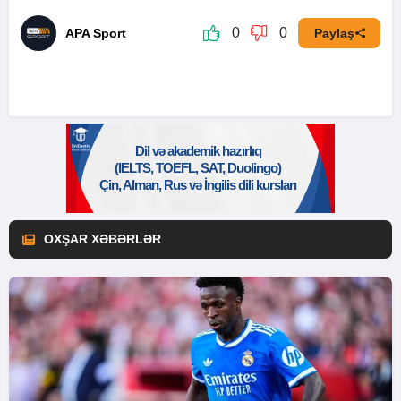
0
0
APA Sport
Paylaş
OXŞAR XƏBƏRLƏR