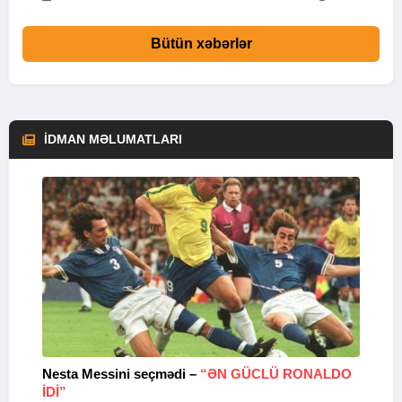
Bütün xəbərlər
İDMAN MƏLUMATLARI
Nesta Messini seçmədi –
“ƏN GÜCLÜ RONALDO
“
IDI”
V