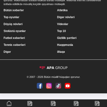
qorunur. Məlumatdan istifadə etdikdə istinad mütləqdir. Məlumat internet səhifələrində
istifadə edildikdə müvafiq keçidin qoyulması mütləqdir.
Bütün xəbərlər
Atletika
Top oyunlar
Digər növləri
Döyüş növləri
Videolar
Stolüstü oyunlar
Top 10
Futbol xəbərləri
Gizlilik şərtləri
Tennis xəbərləri
Haqqımızda
Digər
Əlaqə
© 2007 - 2026 Bütün müəllif hüquqları qorunur.