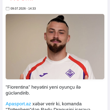
09.07.2026 - 14:33
"Fiorentina" heyətini yeni oyunçu ilə
gücləndirib.
Apasport.az
xəbər verir ki, komanda
"Tottenhem"dən Radu Draquşini icarəyə