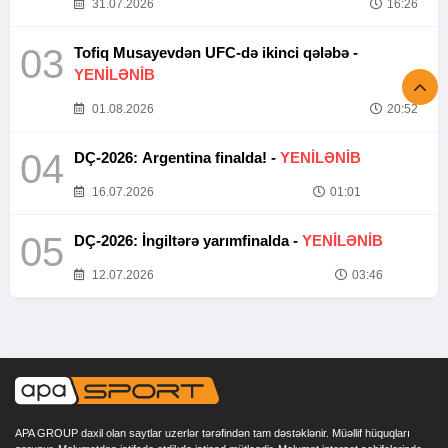
31.07.2026
16:26
03
Tofiq Musayevdən UFC-də ikinci qələbə -
YENİLƏNİB
01.08.2026
20:52
04
DÇ-2026: Argentina finalda! -
YENİLƏNİB
16.07.2026
01:01
05
DÇ-2026: İngiltərə yarımfinalda -
YENİLƏNİB
12.07.2026
03:46
APA GROUP daxil olan saytlar uzerlər tərəfindən tam dəstəklənir. Müəllif hüquqları