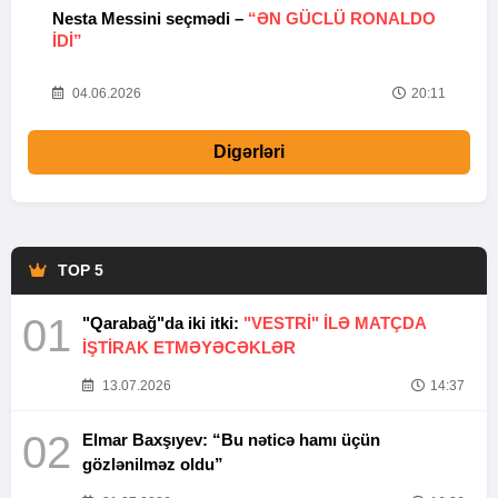
Nesta Messini seçmədi –
“ƏN GÜCLÜ RONALDO
“
IDI”
V
20
04.06.2026
20:11
Digərləri
TOP 5
01
"Qarabağ"da iki itki:
"VESTRİ" İLƏ MATÇDA
İŞTİRAK ETMƏYƏCƏKLƏR
13.07.2026
14:37
02
Elmar Baxşıyev: “Bu nəticə hamı üçün
gözlənilməz oldu”