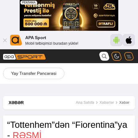
APA Sport
Mobil tətbiqimizi buradan yüklə!
Yay Transfer Pəncərəsi
XƏBƏR
Ana Səhifə
Xəbərlər
Xəbər
“Tottenhem”dən “Fiorentina”ya
-
RƏSMİ