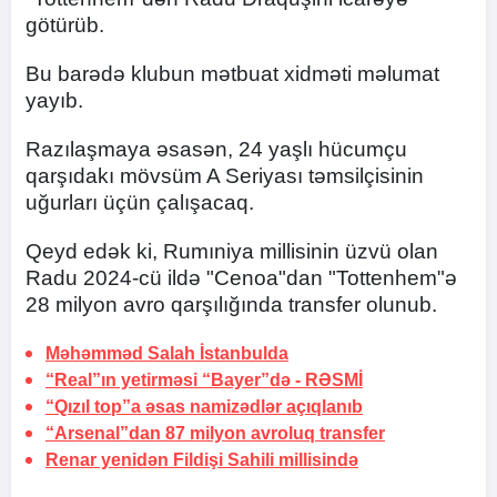
götürüb.
Bu barədə klubun mətbuat xidməti məlumat
yayıb.
Razılaşmaya əsasən, 24 yaşlı hücumçu
qarşıdakı mövsüm A Seriyası təmsilçisinin
uğurları üçün çalışacaq.
Qeyd edək ki, Rumıniya millisinin üzvü olan
Radu 2024-cü ildə "Cenoa"dan "Tottenhem"ə
28 milyon avro qarşılığında transfer olunub.
Məhəmməd Salah
İstanbulda
“Real”ın yetirməsi “Bayer”də -
RƏSMİ
“Qızıl top”a əsas namizədlər açıqlanıb
“Arsenal”dan 87 milyon avroluq transfer
Renar yenidən Fildişi Sahili millisində