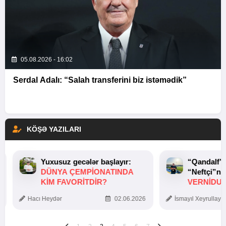
05.08.2026 - 16:02
Serdal Adalı: “Salah transferini biz istəmədik”
KÖŞƏ YAZILARI
Yuxusuz gecələr başlayır:
“Qandalf”
DÜNYA ÇEMPIONATINDA
“Neftçi”ni
KIM FAVORITDIR?
VERNİDUB
TOXUNUŞ
Hacı Heydər
02.06.2026
İsmayıl Xeyrullaye