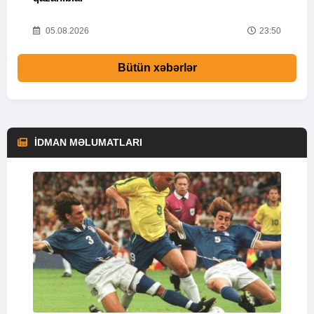
01
05.08.2026
23:50
Bütün xəbərlər
İDMAN MƏLUMATLARI