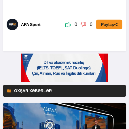
0
0
APA Sport
Paylaş
OXŞAR XƏBƏRLƏR