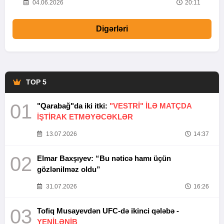
20
04.06.2026
20:11
Digərləri
TOP 5
01
"Qarabağ"da iki itki:
"VESTRİ" İLƏ MATÇDA
İŞTİRAK ETMƏYƏCƏKLƏR
13.07.2026
14:37
02
Elmar Baxşıyev: “Bu nəticə hamı üçün
gözlənilməz oldu”
31.07.2026
16:26
03
Tofiq Musayevdən UFC-də ikinci qələbə -
YENİLƏNİB