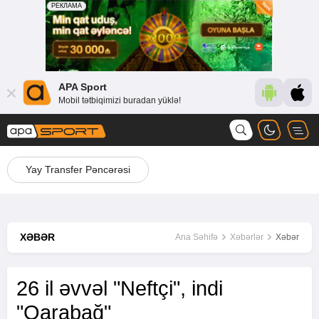
APA Sport
Mobil tətbiqimizi buradan yüklə!
Yay Transfer Pəncərəsi
XƏBƏR
Ana Səhifə
Xəbərlər
Xəbər
26 il əvvəl "Neftçi", indi
"Qarabağ"