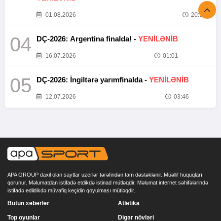
01.08.2026
20:52
04
DÇ-2026: Argentina finalda! -
YENİLƏNİB
16.07.2026
01:01
05
DÇ-2026: İngiltərə yarımfinalda -
YENİLƏNİB
12.07.2026
03:46
APA GROUP daxil olan saytlar uzerlər tərəfindən tam dəstəklənir. Müəllif hüquqları
qorunur. Məlumatdan istifadə etdikdə istinad mütləqdir. Məlumat internet səhifələrində
istifadə edildikdə müvafiq keçidin qoyulması mütləqdir.
Bütün xəbərlər
Atletika
Top oyunlar
Digər növləri