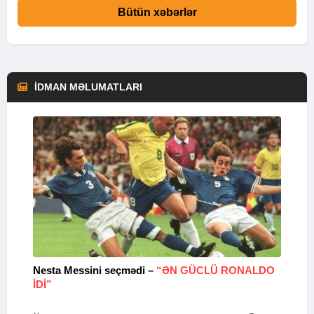
Bütün xəbərlər
İDMAN MƏLUMATLARI
Nesta Messini seçmədi –
“ƏN GÜCLÜ RONALDO
“
IDI”
V