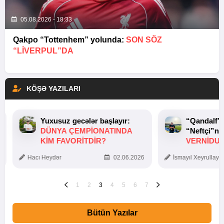
05.08.2026 - 18:33
Qakpo “Tottenhem” yolunda:
SON SÖZ
“LIVERPUL”DA
KÖŞƏ YAZILARI
Yuxusuz gecələr başlayır:
“Qandalf”
DÜNYA ÇEMPIONATINDA
“Neftçi”ni
KIM FAVORITDIR?
VERNİDUB
TOXUNUŞ
Hacı Heydər
02.06.2026
İsmayıl Xeyrullaye
1
2
3
4
5
6
7
Bütün Yazılar