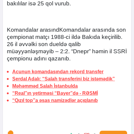
bakılılar isə 25 qol vurub.
Komandalar arasındKomandalar arasında son
çempionat matçı 1988-ci ildə Bakıda keçirilib.
26 il əvvəlki son dueldə qalib
müəyyənləşməyib – 2:2. “Dnepr” həmin il SSRİ
çempionu adını qazanıb.
Acunun komandasından rekord transfer
Serdal Adalı: “Salah transferini biz istəmədik”
Məhəmməd Salah
İstanbulda
“Real”ın yetirməsi “Bayer”də -
RƏSMİ
“Qızıl top”a əsas namizədlər açıqlanıb