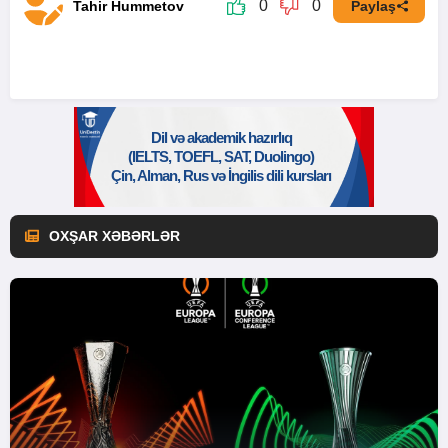
0
0
Tahir Hummetov
Paylaş
OXŞAR XƏBƏRLƏR