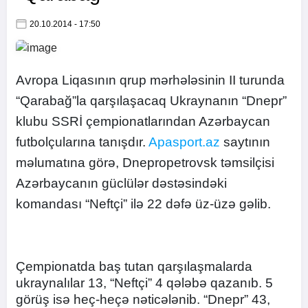
20.10.2014 - 17:50
Avropa Liqasının qrup mərhələsinin II turunda
“Qarabağ”la qarşılaşacaq Ukraynanın “Dnepr”
klubu SSRİ çempionatlarından Azərbaycan
futbolçularına tanışdır.
Apasport.az
saytının
məlumatına görə, Dnepropetrovsk təmsilçisi
Azərbaycanın güclülər dəstəsindəki
komandası “Neftçi” ilə 22 dəfə üz-üzə gəlib.
Çempionatda baş tutan qarşılaşmalarda
ukraynalılar 13, “Neftçi” 4 qələbə qazanıb. 5
görüş isə heç-heçə nəticələnib. “Dnepr” 43,