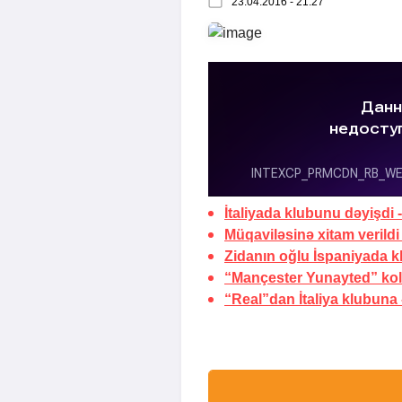
23.04.2016 - 21:27
İtaliyada klubunu dəyişdi 
Müqaviləsinə xitam verildi
Zidanın oğlu İspaniyada k
“Mançester Yunayted” kolu
“Real”dan İtaliya klubuna