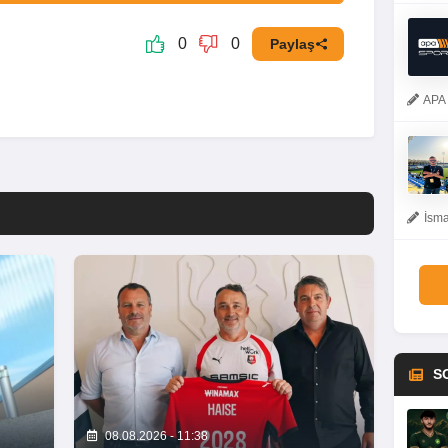
0
0
Paylaş
APA 
İsma
S
08.08.2026 - 11:38