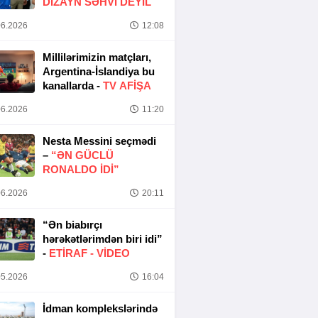
DIZAYN SƏHVI DEYIL
6.2026
12:08
Millilərimizin matçları,
Argentina-İslandiya bu
kanallarda -
TV AFİŞA
6.2026
11:20
Nesta Messini seçmədi
–
“ƏN GÜCLÜ
RONALDO IDI”
6.2026
20:11
“Ən biabırçı
hərəkətlərimdən biri idi”
-
ETIRAF -
VİDEO
5.2026
16:04
İdman komplekslərində