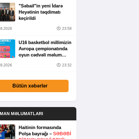
"Səbail"in yeni İdarə
Heyətinin təqdimatı
keçirildi
8.2026
23:58
U16 basketbol millimizin
Avropa çempionatında
oyun cədvəli məlum
olub
8.2026
23:32
Bütün xəbərlər
DMAN MƏLUMATLARI
Haitinin formasında
Polşa bayrağı –
SƏBƏBI