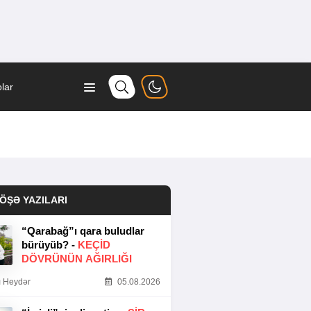
lar
ÖŞƏ YAZILARI
“Qarabağ”ı qara buludlar
bürüyüb? -
KEÇID
DÖVRÜNÜN AĞIRLIĞI
 Heydər
05.08.2026