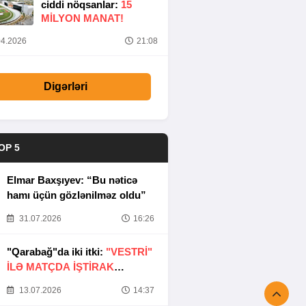
ciddi nöqsanlar:
15
MILYON MANAT!
4.2026
21:08
Digərləri
OP 5
Elmar Baxşıyev: “Bu nəticə
hamı üçün gözlənilməz oldu”
31.07.2026
16:26
"Qarabağ"da iki itki:
"VESTRİ"
İLƏ MATÇDA İŞTİRAK
ETMƏYƏCƏKLƏR
13.07.2026
14:37