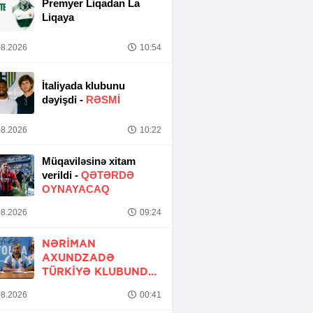
Premyer Liqadan La
Liqaya
8.2026
10:54
İtaliyada klubunu
dəyişdi -
RƏSMİ
8.2026
10:22
Müqaviləsinə xitam
verildi -
QƏTƏRDƏ
OYNAYACAQ
8.2026
09:24
NƏRIMAN
AXUNDZADƏ
TÜRKIYƏ KLUBUNDA
-
RƏSMİ
8.2026
00:41