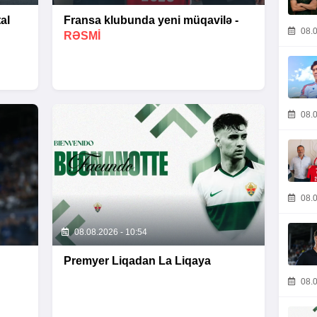
al
Fransa klubunda yeni müqavilə -
08.0
RƏSMİ
08.0
08.0
08.08.2026 - 10:54
Premyer Liqadan La Liqaya
08.0