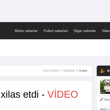
Bütün xəbərlər
Futbol xəbərləri
Digər xəbərlər
Video
Ana Səhifə
Xəbərlər
Xəbər
K
xilas etdi -
VİDEO
Hacı