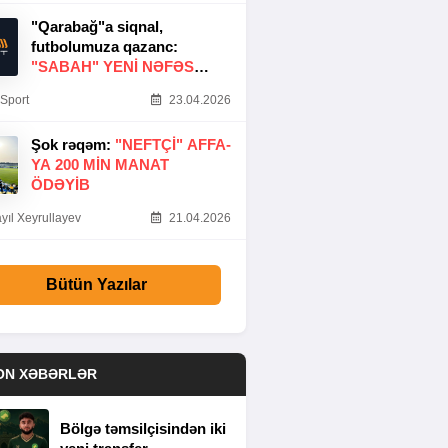
"Qarabağ"a siqnal,
futbolumuza qazanc:
"SABAH" YENI NƏFƏS
GƏTIRDI
Sport
23.04.2026
Şok rəqəm:
"NEFTÇI" AFFA-
YA 200 MIN MANAT
ÖDƏYIB
yıl Xeyrullayev
21.04.2026
Bütün Yazılar
ON XƏBƏRLƏR
Bölgə təmsilçisindən iki