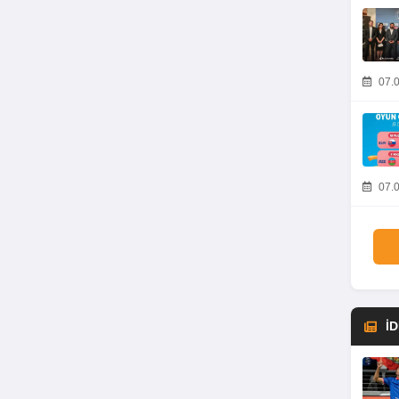
07.0
07.0
İ