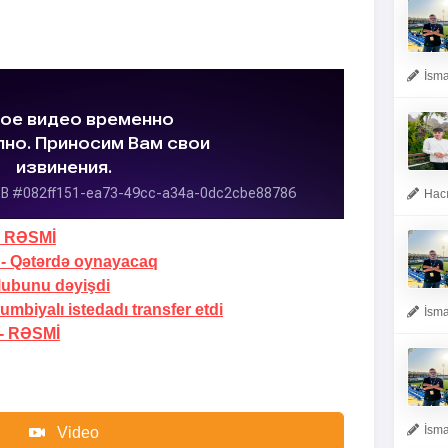
İsma
Hacı
-
RƏSMİ
 -
Qətərdə oynayacaq
lubunu dəyişdi
mbiyalı istedadı transfer etdi
İsma
 -
RƏSMİ
İsma
Video