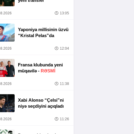
yeni transfer
8.2026
13:05
Yaponiya millisinin üzvü
“Kristal Pelas”da
8.2026
12:04
Fransa klubunda yeni
müqavilə -
RƏSMİ
8.2026
11:38
Xabi Alonso “Çelsi”ni
niyə seçdiyini açıqladı
8.2026
11:26