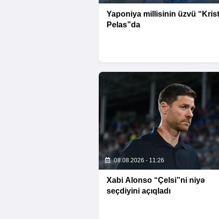
Yaponiya millisinin üzvü “Krist
Pelas”da
08.08.2026 - 11:26
Xabi Alonso “Çelsi”ni niyə
seçdiyini açıqladı