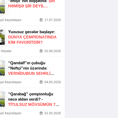
“İmişli”nin diqqətinə:
ŞIR
HƏMIŞƏ ŞIR DEYIL…
yıl Xeyrullayev
17.07.2026
Yuxusuz gecələr başlayır:
DÜNYA ÇEMPIONATINDA
KIM FAVORITDIR?
 Heydər
02.06.2026
“Qandalf”ın çubuğu
“Neftçi”nin üzərində:
VERNİDUBUN SEHRLİ
TOXUNUŞU
yıl Xeyrullayev
04.05.2026
“Qarabağ” çempionluğu
necə əldən verdi? -
TITULSUZ MÖVSÜMÜN 7
SƏBƏBI
yıl Xeyrullayev
01.05.2026