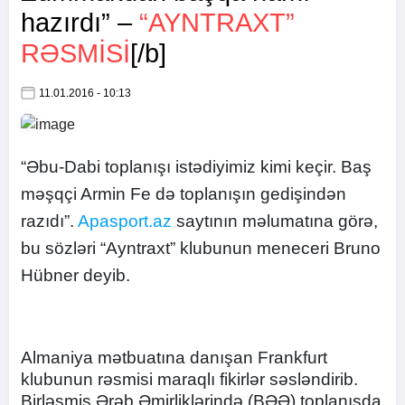
hazırdı” –
“AYNTRAXT”
RƏSMISI
[/b]
11.01.2016 - 10:13
“Əbu-Dabi toplanışı istədiyimiz kimi keçir. Baş
məşqçi Armin Fe də toplanışın gedişindən
razıdı”.
Apasport.az
saytının məlumatına görə,
bu sözləri “Ayntraxt” klubunun meneceri Bruno
Hübner deyib.
Almaniya mətbuatına danışan Frankfurt
klubunun rəsmisi maraqlı fikirlər səsləndirib.
Birləşmiş Ərəb Əmirliklərində (BƏƏ) toplanışda