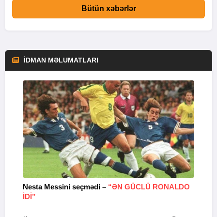
Bütün xəbərlər
İDMAN MƏLUMATLARI
Nesta Messini seçmədi –
“ƏN GÜCLÜ RONALDO
“
IDI”
V