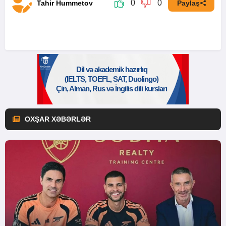
0
0
Tahir Hummetov
Paylaş
OXŞAR XƏBƏRLƏR