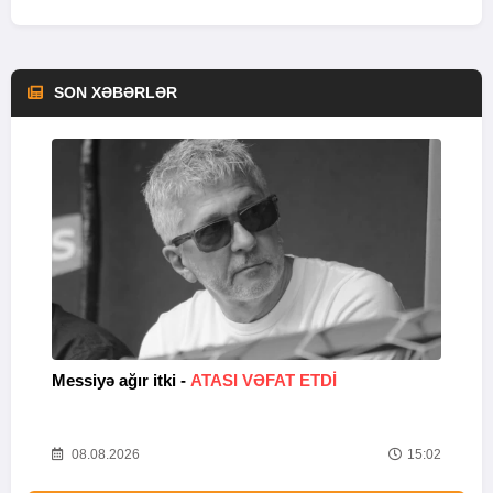
SON XƏBƏRLƏR
Messiyə ağır itki -
ATASI VƏFAT ETDI
M
54
08.08.2026
15:02