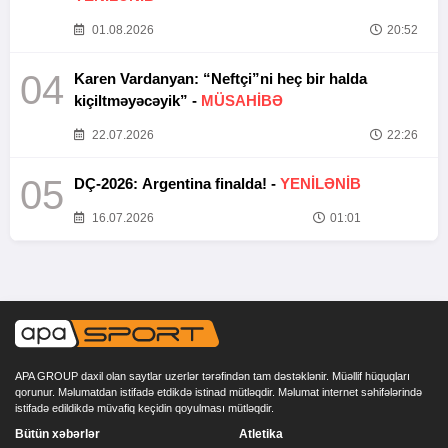
01.08.2026
20:52
04
Karen Vardanyan: “Neftçi”ni heç bir halda
kiçiltməyəcəyik” -
MÜSAHİBƏ
22.07.2026
22:26
05
DÇ-2026: Argentina finalda! -
YENİLƏNİB
16.07.2026
01:01
APA GROUP daxil olan saytlar uzerlər tərəfindən tam dəstəklənir. Müəllif hüquqları
qorunur. Məlumatdan istifadə etdikdə istinad mütləqdir. Məlumat internet səhifələrində
istifadə edildikdə müvafiq keçidin qoyulması mütləqdir.
Bütün xəbərlər
Atletika