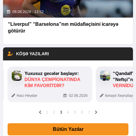
08.08.2026 - 13:52
“Liverpul” “Barselona”nın müdafiəçisini icarəyə
götürür
KÖŞƏ YAZILARI
Yuxusuz gecələr başlayır:
“Qandalf”
DÜNYA ÇEMPIONATINDA
“Neftçi”ni
KIM FAVORITDIR?
VERNİDUB
TOXUNUŞ
Hacı Heydər
02.06.2026
İsmayıl Xeyrullaye
1
2
3
4
5
6
7
Bütün Yazılar