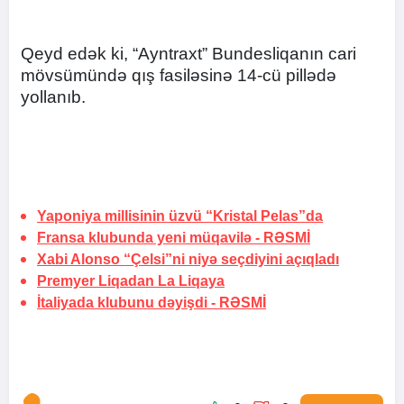
Qeyd edək ki, “Ayntraxt” Bundesliqanın cari
mövsümündə qış fasiləsinə 14-cü pillədə
yollanıb.
Yaponiya millisinin üzvü “Kristal Pelas”da
Fransa klubunda yeni müqavilə -
RƏSMİ
Xabi Alonso “Çelsi”ni niyə seçdiyini açıqladı
Premyer Liqadan La Liqaya
İtaliyada klubunu dəyişdi -
RƏSMİ