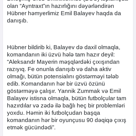
olan “Ayntraxt”ın hazırlığını dəyərləndirən
Hübner həmyerlimiz Emil Balayev haqda da
danışıb.
Hübner bildirib ki, Balayev də daxil olmaqla,
komandanın iki üzvü hələ tam hazır deyil:
“Aleksandr Mayerin məşqlərdəki çıxışından
razıyıq. Fe onunla danışıb və daha aktiv
olmağı, bütün potensialını göstərməyi tələb
edib. Komandanın hər bir üzvü özünü
göstərməyə çalışır. Yannik Zummak və Emil
Balayev istisna olmaqla, bütün futbolçular tam
hazırdılar və zədə ilə bağlı heç bir problemləri
yoxdu. Həmin iki futbolçudan başqa
komandanın hər bir oyunçusu 90 dəqiqə çıxış
etmək gücündədi”.