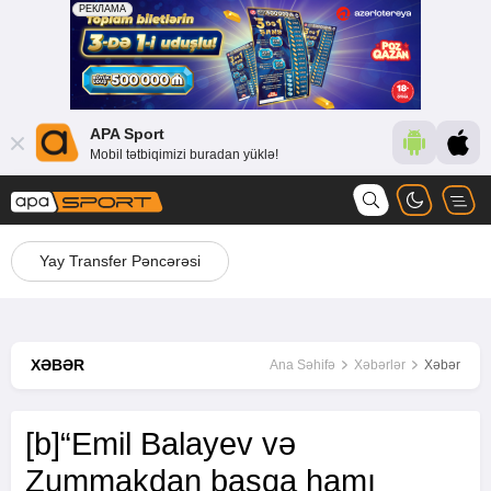
APA Sport
Mobil tətbiqimizi buradan yüklə!
Yay Transfer Pəncərəsi
XƏBƏR
Ana Səhifə
Xəbərlər
Xəbər
[b]“Emil Balayev və
Zummakdan başqa hamı