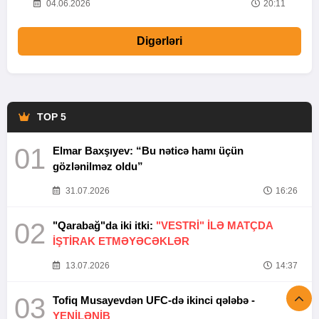
20
04.06.2026
20:11
Digərləri
TOP 5
01
Elmar Baxşıyev: “Bu nəticə hamı üçün
gözlənilməz oldu”
31.07.2026
16:26
02
"Qarabağ"da iki itki:
"VESTRİ" İLƏ MATÇDA
İŞTİRAK ETMƏYƏCƏKLƏR
13.07.2026
14:37
03
Tofiq Musayevdən UFC-də ikinci qələbə -
YENİLƏNİB