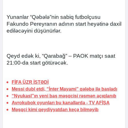
Yunanlar “Qəbələ”nin sabiq futbolçusu
Fakundo Pereyranın adının start heyətinə daxil
ediləcəyini düşünürlər.
Qeyd edək ki, “Qarabağ” – PAOK matçı saat
21:00-da start götürəcək.
FİFA
ÜZR İSTƏDİ
Messi dubl etdi, “İnter Mayami” qələbə ilə başladı
“Nyukasl”ın yeni baş məşqçisi rəsmən açıqlanıb
Avrokubok oyunları bu kanallarda -
TV AFİŞA
Məşqçi kimi qeydiyyatdan keçə bilməyib