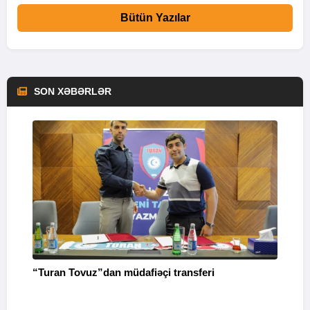
Bütün Yazılar
SON XƏBƏRLƏR
“Turan Tovuz”dan müdafiəçi transferi
P