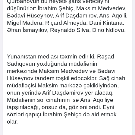
Qurbanovun bu heyətə şans verəcəyini
düşünürlər: İbrahim Şehiç, Maksim Medvedev,
Bədavi Hüseynov, Arif Daşdəmirov, Ansi Aqolli,
Migel Madera, Riçard Almeyda, Dani Kintana,
Əfran İsmayılov, Reynaldo Silva, Dino Ndlovu.
Yunanıstan mediası təxmin edir ki, Rəşad
Sadıqovun yoxluğunda müdafiənin
mərkəzində Maksim Medvedev və Bədavi
Hüseynov tandem təşkil edəcəklər. Sağ cinah
müdafiəçisi Maksim mərkəzə çəkildiyindən,
onun yerində Arif Daşdəmirov yer alacaq.
Müdafiənin sol cinahının isə Ansi Aqolliyə
tapşırılacağı, onsuz da, gözləniləndi. Eyni
sözləri qapıçı İbrahim Şehiçə də aid etmək
olar.