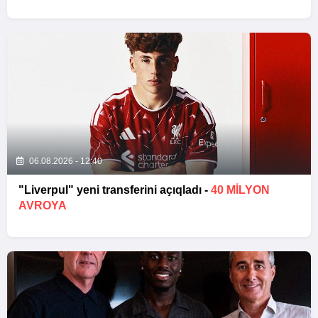
06.08.2026 - 12:40
"Liverpul" yeni transferini açıqladı -
40 MILYON
AVROYA