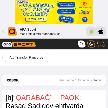
APA Sport
Mobil tətbiqimizi buradan yüklə!
Yay Transfer Pəncərəsi
XƏBƏR
Ana Səhifə
Xəbərlər
Xəbər
[b]
“QARABAĞ” – PAOK:
Rəşad Sadıqov ehtiyatda