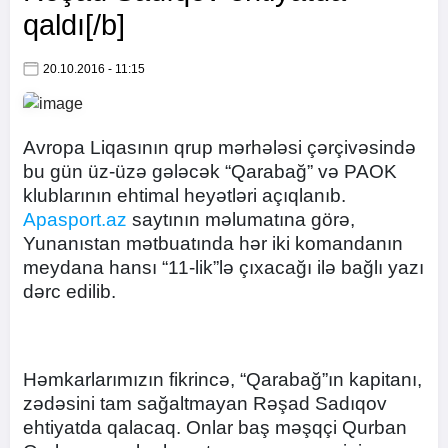
qaldı[/b]
20.10.2016 - 11:15
Avropa Liqasının qrup mərhələsi çərçivəsində
bu gün üz-üzə gələcək “Qarabağ” və PAOK
klublarının ehtimal heyətləri açıqlanıb.
Apasport.az
saytının məlumatına görə,
Yunanıstan mətbuatında hər iki komandanın
meydana hansı “11-lik”lə çıxacağı ilə bağlı yazı
dərc edilib.
Həmkarlarımızın fikrincə, “Qarabağ”ın kapitanı,
zədəsini tam sağaltmayan Rəşad Sadıqov
ehtiyatda qalacaq. Onlar baş məşqçi Qurban