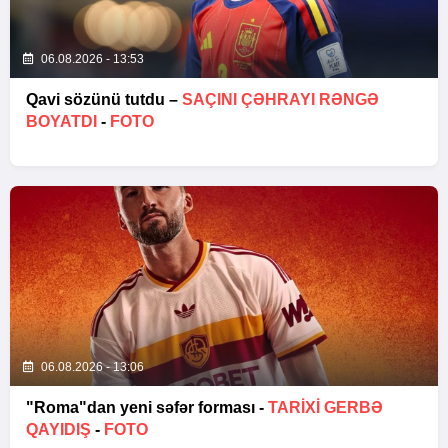
06.08.2026 - 13:53
Qavi sözünü tutdu –
SAÇINI ÇƏHRAYI RƏNGƏ
BOYATDI
-
FOTO
06.08.2026 - 13:06
"Roma"dan yeni səfər forması -
TARIXI GERBƏ
QAYIDIŞ
-
FOTO