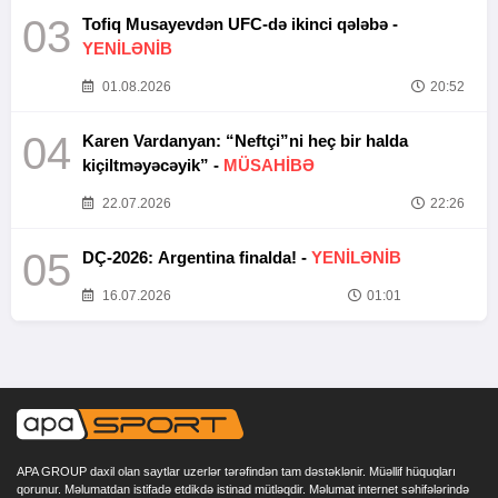
03
Tofiq Musayevdən UFC-də ikinci qələbə -
YENİLƏNİB
01.08.2026
20:52
04
Karen Vardanyan: “Neftçi”ni heç bir halda
kiçiltməyəcəyik” -
MÜSAHİBƏ
22.07.2026
22:26
05
DÇ-2026: Argentina finalda! -
YENİLƏNİB
16.07.2026
01:01
APA GROUP daxil olan saytlar uzerlər tərəfindən tam dəstəklənir. Müəllif hüquqları
qorunur. Məlumatdan istifadə etdikdə istinad mütləqdir. Məlumat internet səhifələrində