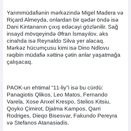
Yarımmüdafiənin mərkəzində Migel Madera və
Riçard Almeyda, onlardan bir qədər öndə isə
Dani Kintananın çıxış edəcəyi gözlənilir. Sağ
insayd mövqeyində Əfran İsmayılov, əks
cinahda isə Reynaldo Silva yer alacaq.
Mərkəz hücumçusu kimi isə Dino Ndlovu
rəqibin müdafiə xəttinə çətin anlar yaşatmağa
çalışacaq.
PAOK-un ehtimal “11-liy”i isə bu cürdü:
Panagiotis Qlikos, Leo Matos, Fernando
Varela, Xose Anxel Krespo, Stelios Kitsiu,
Qoyko Çimirot, Djalma Kampos, Qarri
Rodriges, Dieqo Bisesvar, Fakundo Pereyra
və Stefanos Atanasiadis.