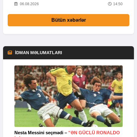
20
06.08.2026
14:50
Bütün xəbərlər
İDMAN MƏLUMATLARI
Nesta Messini seçmədi –
“ƏN GÜCLÜ RONALDO
“