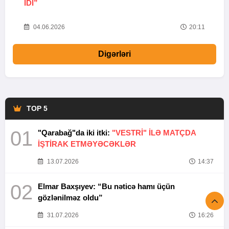
IDI”
V
20
04.06.2026
20:11
Digərləri
TOP 5
01
"Qarabağ"da iki itki:
"VESTRİ" İLƏ MATÇDA
İŞTİRAK ETMƏYƏCƏKLƏR
13.07.2026
14:37
02
Elmar Baxşıyev: “Bu nəticə hamı üçün
gözlənilməz oldu”
31.07.2026
16:26