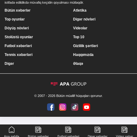
istifadə edildikdə müvafiq keçidin qoyulması mütləqdir.
Bütün xəbərlər
Atletika
Top oyunlar
Digər növləri
Döyüş növləri
Videolar
Stolüstü oyunlar
Top 10
Futbol xəbərləri
Gizlilik şərtləri
Tennis xəbərləri
Haqqımızda
Digər
Əlaqə
© 2007 - 2026 Bütün müəllif hüquqları qorunur.
Ana səhifə
Bütün xəbərlər
Futbol xəbərləri
Digər xəbərlər
Video xəbər