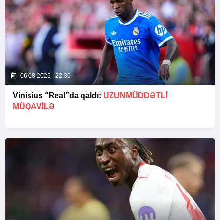
06.08.2026 - 22:30
Vinisius “Real”da qaldı:
UZUNMÜDDƏTLİ
MÜQAVİLƏ