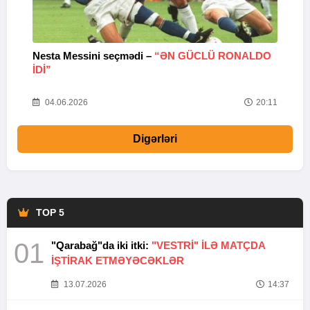
Nesta Messini seçmədi –
“ƏN GÜCLÜ RONALDO
“
IDI”
V
20
04.06.2026
20:11
Digərləri
TOP 5
01
"Qarabağ"da iki itki:
"VESTRİ" İLƏ MATÇDA
İŞTİRAK ETMƏYƏCƏKLƏR
13.07.2026
14:37