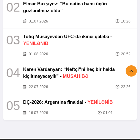
02
Elmar Baxşıyev: “Bu nəticə hamı üçün
gözlənilməz oldu”
31.07.2026
16:26
03
Tofiq Musayevdən UFC-də ikinci qələbə -
YENİLƏNİB
01.08.2026
20:52
04
Karen Vardanyan: “Neftçi”ni heç bir halda
kiçiltməyəcəyik” -
MÜSAHİBƏ
22.07.2026
22:26
05
DÇ-2026: Argentina finalda! -
YENİLƏNİB
16.07.2026
01:01