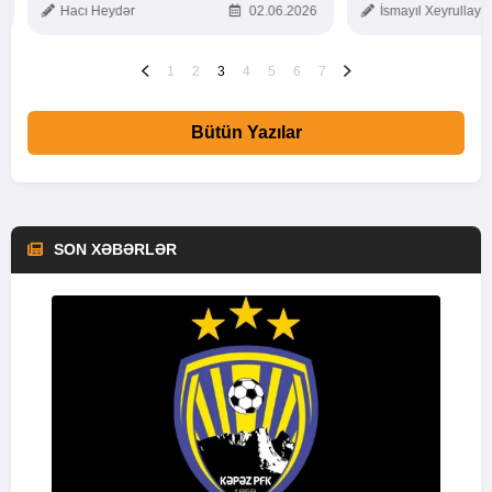
Hacı Heydər
02.06.2026
İsmayıl Xeyrullaye
1
2
3
4
5
6
7
Bütün Yazılar
SON XƏBƏRLƏR