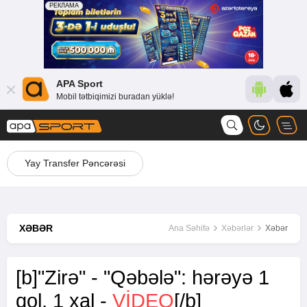
APA Sport
Mobil tətbiqimizi buradan yüklə!
Yay Transfer Pəncərəsi
XƏBƏR
Ana Səhifə
Xəbərlər
Xəbər
[b]"Zirə" - "Qəbələ": hərəyə 1
qol, 1 xal -
VİDEO
[/b]