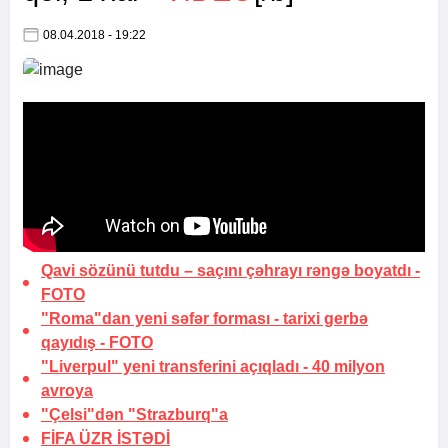
08.04.2018 - 19:22
Qavi sözünü tutdu –
saçını çəhrayı rəngə boyatdı
-
FOTO
"Roma"dan yeni səfər forması -
tarixi gerbə
qayıdış
-
FOTO
"Liverpul" yeni transferini açıqladı -
40 milyon
avroya
"Çelsi"dən "Strazburq"a
FİFA
ÜZR İSTƏDİ