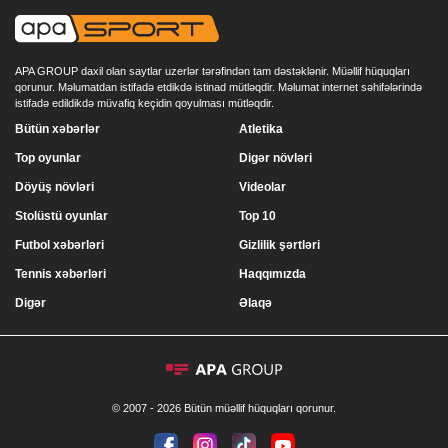
APA GROUP daxil olan saytlar uzerlər tərəfindən tam dəstəklənir. Müəllif hüquqları
qorunur. Məlumatdan istifadə etdikdə istinad mütləqdir. Məlumat internet səhifələrində
istifadə edildikdə müvafiq keçidin qoyulması mütləqdir.
Bütün xəbərlər
Atletika
Top oyunlar
Digər növləri
Döyüş növləri
Videolar
Stolüstü oyunlar
Top 10
Futbol xəbərləri
Gizlilik şərtləri
Tennis xəbərləri
Haqqımızda
Digər
Əlaqə
© 2007 - 2026 Bütün müəllif hüquqları qorunur.