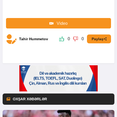
Video
0
0
Tahir Hummetov
Paylaş
OXŞAR XƏBƏRLƏR