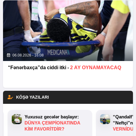
06.08.2026 - 16:08
“Fənərbaxça”da ciddi itki -
2 AY OYNAMAYACAQ
KÖŞƏ YAZILARI
Yuxusuz gecələr başlayır:
“Qandalf”
DÜNYA ÇEMPIONATINDA
“Neftçi”ni
KIM FAVORITDIR?
VERNİDUB
TOXUNUŞ