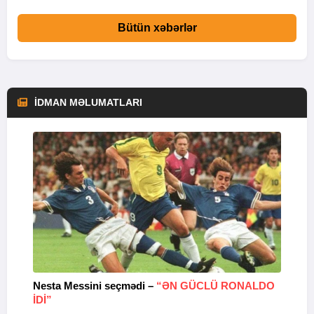
Bütün xəbərlər
İDMAN MƏLUMATLARI
Nesta Messini seçmədi –
“ƏN GÜCLÜ RONALDO
“
IDI”
V