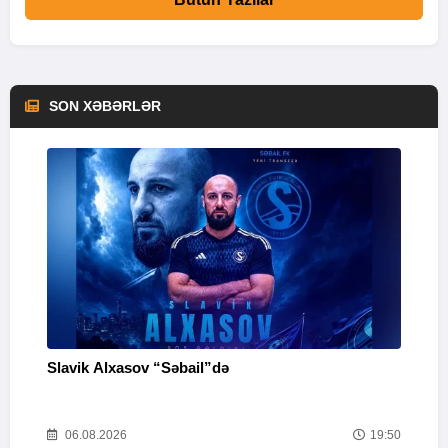
SON XƏBƏRLƏR
Slavik Alxasov “Səbail”də
A
i
14
06.08.2026
19:50