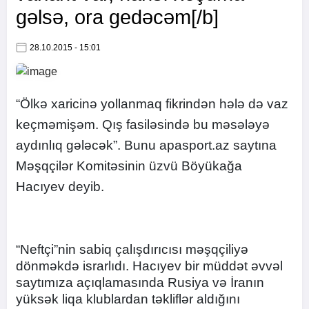
gəlsə, ora gedəcəm[/b]
28.10.2015 - 15:01
“Ölkə xaricinə yollanmaq fikrindən hələ də vaz
keçməmişəm. Qış fasiləsində bu məsələyə
aydınlıq gələcək”. Bunu apasport.az saytına
Məşqçilər Komitəsinin üzvü Böyükağa
Hacıyev deyib.
“Neftçi”nin sabiq çalışdırıcısı məşqçiliyə
dönməkdə israrlıdı. Hacıyev bir müddət əvvəl
saytımıza açıqlamasında Rusiya və İranın
yüksək liqa klublardan təkliflər aldığını