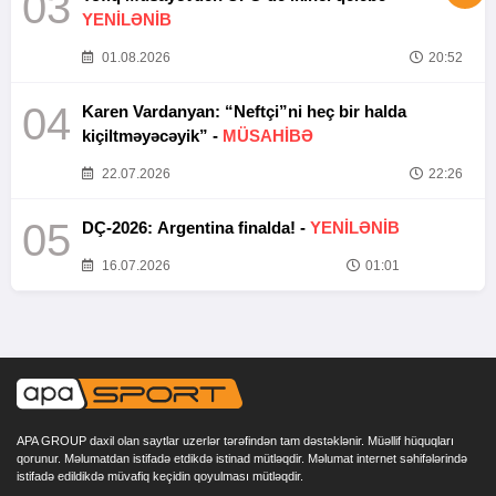
03
YENİLƏNİB
01.08.2026
20:52
04
Karen Vardanyan: “Neftçi”ni heç bir halda
kiçiltməyəcəyik” -
MÜSAHİBƏ
22.07.2026
22:26
05
DÇ-2026: Argentina finalda! -
YENİLƏNİB
16.07.2026
01:01
APA GROUP daxil olan saytlar uzerlər tərəfindən tam dəstəklənir. Müəllif hüquqları
qorunur. Məlumatdan istifadə etdikdə istinad mütləqdir. Məlumat internet səhifələrində
istifadə edildikdə müvafiq keçidin qoyulması mütləqdir.