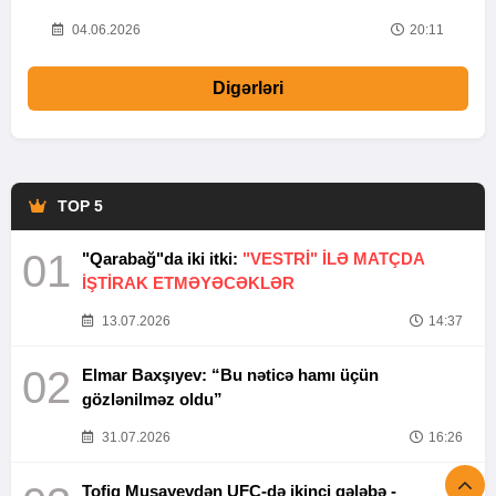
20
04.06.2026
20:11
Digərləri
TOP 5
01
"Qarabağ"da iki itki:
"VESTRİ" İLƏ MATÇDA
İŞTİRAK ETMƏYƏCƏKLƏR
13.07.2026
14:37
02
Elmar Baxşıyev: “Bu nəticə hamı üçün
gözlənilməz oldu”
31.07.2026
16:26
Tofiq Musayevdən UFC-də ikinci qələbə -