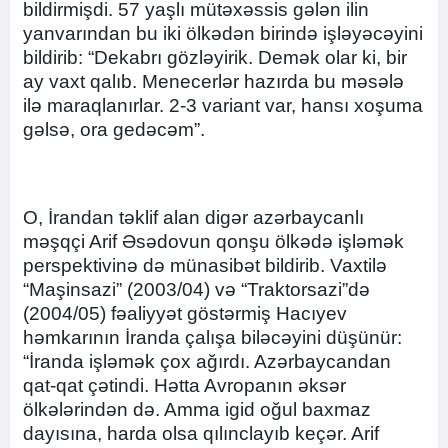
bildirmişdi. 57 yaşlı mütəxəssis gələn ilin
yanvarından bu iki ölkədən birində işləyəcəyini
bildirib: “Dekabrı gözləyirik. Demək olar ki, bir
ay vaxt qalıb. Menecerlər hazırda bu məsələ
ilə maraqlanırlar. 2-3 variant var, hansı xoşuma
gəlsə, ora gedəcəm”.
O, İrandan təklif alan digər azərbaycanlı
məşqçi Arif Əsədovun qonşu ölkədə işləmək
perspektivinə də münasibət bildirib. Vaxtilə
“Maşinsazi” (2003/04) və “Traktorsazi”də
(2004/05) fəaliyyət göstərmiş Hacıyev
həmkarının İranda çalışa biləcəyini düşünür:
“İranda işləmək çox ağırdı. Azərbaycandan
qat-qat çətindi. Hətta Avropanın əksər
ölkələrindən də. Amma igid oğul baxmaz
dayısına, harda olsa qılınclayıb keçər. Arif