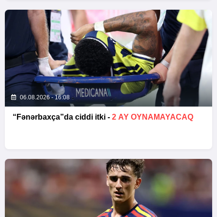
06.08.2026 - 16:08
“Fənərbaxça”da ciddi itki -
2 AY OYNAMAYACAQ