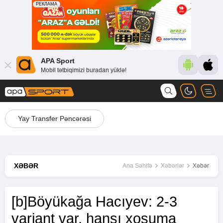
APA Sport
Mobil tətbiqimizi buradan yüklə!
Yay Transfer Pəncərəsi
XƏBƏR
Ana Səhifə
Xəbərlər
Xəbər
[b]Böyükağa Hacıyev: 2-3
variant var, hansı xoşuma