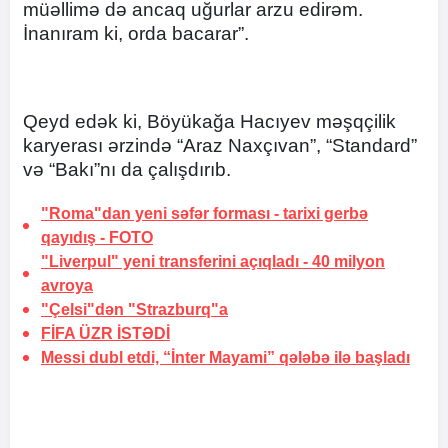
müəllimə də ancaq uğurlar arzu edirəm.
İnanıram ki, orda bacarar”.
Qeyd edək ki, Böyükağa Hacıyev məşqçilik
karyerası ərzində “Araz Naxçıvan”, “Standard”
və “Bakı”nı da çalışdırıb.
"Roma"dan yeni səfər forması -
tarixi gerbə
qayıdış
-
FOTO
"Liverpul" yeni transferini açıqladı -
40 milyon
avroya
"Çelsi"dən "Strazburq"a
FİFA
ÜZR İSTƏDİ
Messi dubl etdi, “İnter Mayami” qələbə ilə başladı