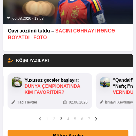
06.08.2026 - 13:53
Qavi sözünü tutdu –
SAÇINI ÇƏHRAYI RƏNGƏ
BOYATDI
-
FOTO
KÖŞƏ YAZILARI
Yuxusuz gecələr başlayır:
“Qandalf”
DÜNYA ÇEMPIONATINDA
“Neftçi”ni
KIM FAVORITDIR?
VERNİDUB
TOXUNUŞ
Hacı Heydər
02.06.2026
İsmayıl Xeyrullaye
1
2
3
4
5
6
7
Bütün Yazılar