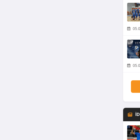
05.0
05.0
İ