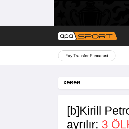
Yay Transfer Pəncərəsi
XƏBƏR
[b]Kirill Pet
ayrılır:
3 ÖL