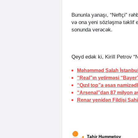
Bununla yanaşı, “Neftçi” rəh
və ona yeni sözləşmə təklif
sonunda verəcək.
Qeyd edək ki, Kirill Petrov “
Məhəmməd Salah
İstanbu
“Real”ın yetirməsi “Bayer
“Qızıl top”a əsas namizədl
“Arsenal”dan 87 milyon av
Renar yenidən Fildişi Sahil
Tahir Hummetov