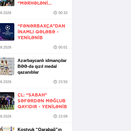
“MƏRHƏLƏNI
KEÇMƏK ŞANSIMIZ
8.2026
00:33
VAR”
“FƏNƏRBAXÇA”DAN
INAMLI QƏLƏBƏ -
YENİLƏNİB
8.2026
00:01
Azərbaycanlı idmançılar
BƏƏ-də qızıl medal
qazanıblar
8.2026
23:50
ÇL: “SABAH”
SƏFƏRDƏN MƏĞLUB
QAYIDIR -
YENİLƏNİB
8.2026
23:09
Kostyuk “Qarabağ”ın