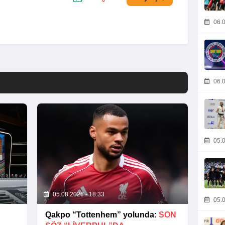
06.0
06.0
05.0
05.08.2026 - 18:33
05.0
Qakpo “Tottenhem” yolunda:
SON