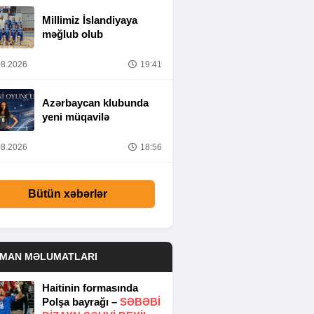
Millimiz İslandiyaya
məğlub olub
8.2026
19:41
Azərbaycan klubunda
yeni müqavilə
8.2026
18:56
Bütün xəbərlər
DMAN MƏLUMATLARI
Haitinin formasında
Polşa bayrağı –
SƏBƏBI