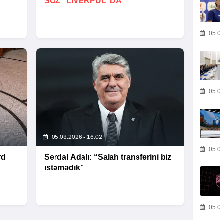
SÖZ “LIVERPUL”DA
05.0
05.0
05.08.2026 - 16:02
05.0
rd
Serdal Adalı: “Salah transferini biz
istəmədik”
05.0