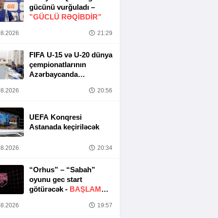
gücünü vurğuladı –
”GÜCLÜ RƏQİBDİR”
8.2026
21:29
FIFA U-15 və U-20 dünya
çempionatlarının
Azərbaycanda
keçirilməsi ilə bağlı
8.2026
20:56
Təşkilat Komitəsinin
iclası baş tutub
UEFA Konqresi
Astanada keçiriləcək
8.2026
20:34
“Orhus” – “Sabah”
oyunu gec start
götürəcək -
BAŞLAMA
SAATI DƏYIŞDIRILDI
8.2026
19:57