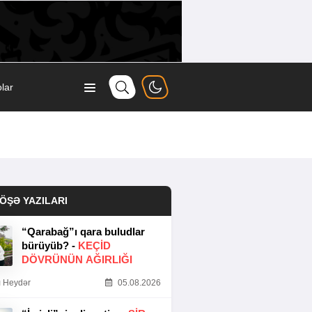
lar
ÖŞƏ YAZILARI
“Qarabağ”ı qara buludlar
bürüyüb? -
KEÇID
DÖVRÜNÜN AĞIRLIĞI
 Heydər
05.08.2026