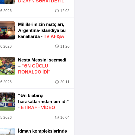
DIZAYN SƏHVI DEYIL
6.2026
12:08
Millilərimizin matçları,
Argentina-İslandiya bu
kanallarda -
TV AFİŞA
6.2026
11:20
Nesta Messini seçmədi
–
“ƏN GÜCLÜ
RONALDO IDI”
6.2026
20:11
“Ən biabırçı
hərəkətlərimdən biri idi”
-
ETIRAF -
VİDEO
5.2026
16:04
İdman komplekslərində