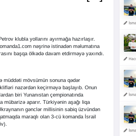
İsma
 Petrov klubla yollarını ayırmağa hazırlaşır.
komanda1.com nəşrinə istinadən məlumatına
erasını başqa ölkədə davam etdirməyə yaxındı.
Hacı
avilə müddəti mövsümün sonuna qədər
əklifləri nəzərdən keçirməyə başlayıb. Onun
lardan biri Yunanıstan çempionatında
İsma
 mübarizə aparır. Türkiyənin aşağı liqa
Ukraynanın gənclər millisinin sabiq üzvündən
qatmaqda maraqlı olan 3-cü komanda İsrail
iv).
İsma