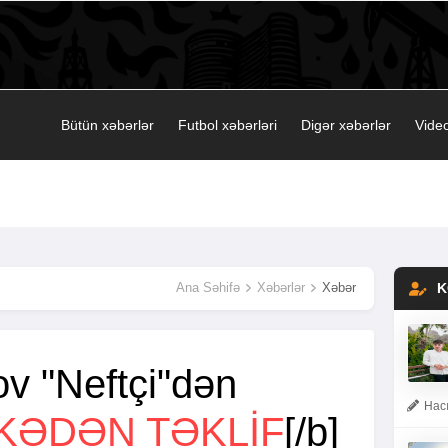
Bütün xəbərlər
Futbol xəbərləri
Digər xəbərlər
Video
Ana Səhifə
Xəbərlər
Xəbər
K
rov "Neftçi"dən
Hacı
KƏDƏN TƏKLIF
[/b]