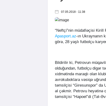
07.05.2018 - 11:38
“Neftçi”nin müdafiəçisi Kirill
Apasport.az
-ın Ukraynanın 
görə, 28 yaşlı futbolçu kary
Bildirilir ki, Petrovun müq
olduğundan, futbolçu digər t
xidmətində maraqlı olan klub
avrokuboklara vəsiqə uğrunda
təmsilçisi “Giresunspor” da 
əl çəkmir. Petrovu heyətinə 
təmsilçisi “Hapoel”di (Təl-Əv