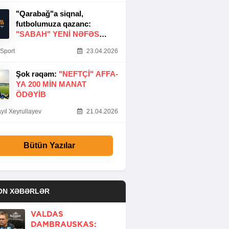
"Qarabağ"a siqnal,
futbolumuza qazanc:
"SABAH" YENI NƏFƏS
GƏTIRDI
Sport
23.04.2026
Şok rəqəm:
"NEFTÇI" AFFA-
YA 200 MIN MANAT
ÖDƏYIB
yıl Xeyrullayev
21.04.2026
Bütün Yazılar
ON XƏBƏRLƏR
VALDAS
DAMBRAUSKAS: