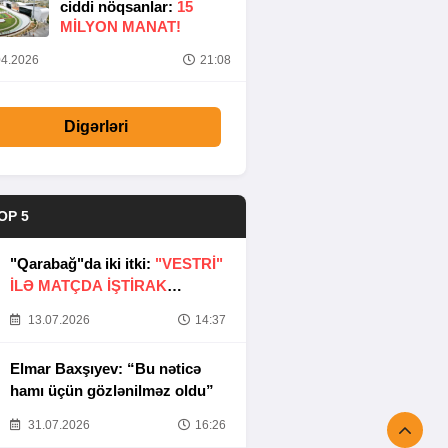
ciddi nöqsanlar:
15
MILYON MANAT!
4.2026
21:08
Digərləri
OP 5
"Qarabağ"da iki itki:
"VESTRİ"
İLƏ MATÇDA İŞTİRAK
ETMƏYƏCƏKLƏR
13.07.2026
14:37
Elmar Baxşıyev: “Bu nəticə
hamı üçün gözlənilməz oldu”
31.07.2026
16:26