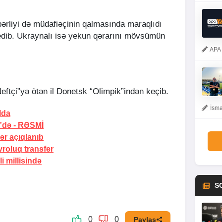
bərliyi də müdafiəçinin qalmasında maraqlıdı
 edib. Ukraynalı isə yekun qərarını mövsümün
APA 
Neftçi”yə ötən il Donetsk “Olimpik”indən keçib.
İsma
lda
”də -
RƏSMİ
ər açıqlanıb
roluq transfer
i millisində
S
0
0
Paylaş