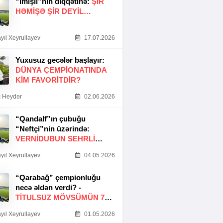
“İmişli”nin diqqətinə:
ŞIR
HƏMIŞƏ ŞIR DEYIL…
yıl Xeyrullayev
17.07.2026
Yuxusuz gecələr başlayır:
DÜNYA ÇEMPIONATINDA
KIM FAVORITDIR?
 Heydər
02.06.2026
“Qandalf”ın çubuğu
“Neftçi”nin üzərində:
VERNİDUBUN SEHRLİ
TOXUNUŞU
yıl Xeyrullayev
04.05.2026
“Qarabağ” çempionluğu
necə əldən verdi? -
TITULSUZ MÖVSÜMÜN 7
SƏBƏBI
yıl Xeyrullayev
01.05.2026