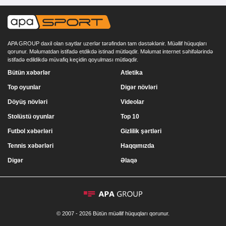
APA GROUP daxil olan saytlar uzerlər tərəfindən tam dəstəklənir. Müəllif hüquqları
qorunur. Məlumatdan istifadə etdikdə istinad mütləqdir. Məlumat internet səhifələrində
istifadə edildikdə müvafiq keçidin qoyulması mütləqdir.
Bütün xəbərlər
Atletika
Top oyunlar
Digər növləri
Döyüş növləri
Videolar
Stolüstü oyunlar
Top 10
Futbol xəbərləri
Gizlilik şərtləri
Tennis xəbərləri
Haqqımızda
Digər
Əlaqə
© 2007 - 2026 Bütün müəllif hüquqları qorunur.