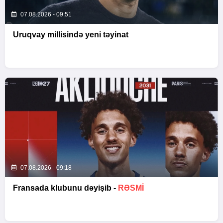
07.08.2026 - 09:51
Uruqvay millisində yeni təyinat
07.08.2026 - 09:18
Fransada klubunu dəyişib -
RƏSMİ