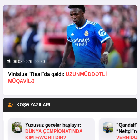
06.08.2026 - 22:30
Vinisius “Real”da qaldı:
UZUNMÜDDƏTLİ
MÜQAVİLƏ
KÖŞƏ YAZILARI
Yuxusuz gecələr başlayır:
“Qandalf”
DÜNYA ÇEMPIONATINDA
“Neftçi”ni
KIM FAVORITDIR?
VERNİDUB