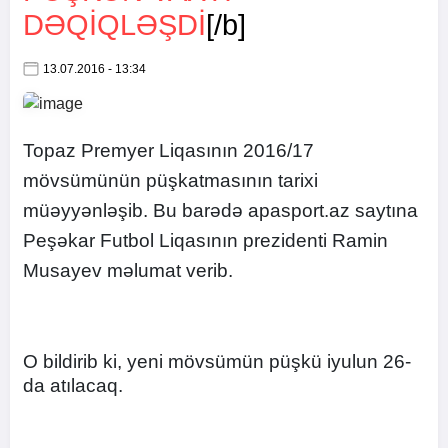
DƏQIQLƏŞDI
[/b]
13.07.2016 - 13:34
Topaz Premyer Liqasının 2016/17
mövsümünün püşkatmasının tarixi
müəyyənləşib. Bu barədə apasport.az saytına
Peşəkar Futbol Liqasının prezidenti Ramin
Musayev məlumat verib.
O bildirib ki, yeni mövsümün püşkü iyulun 26-
da atılacaq.