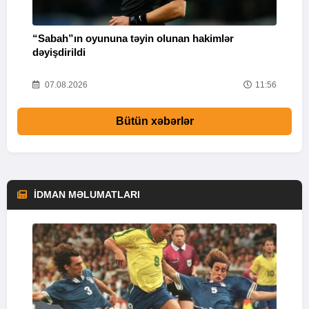
“Sabah”ın oyununa təyin olunan hakimlər
I
dəyişdirildi
02
07.08.2026
11:56
Bütün xəbərlər
İDMAN MƏLUMATLARI