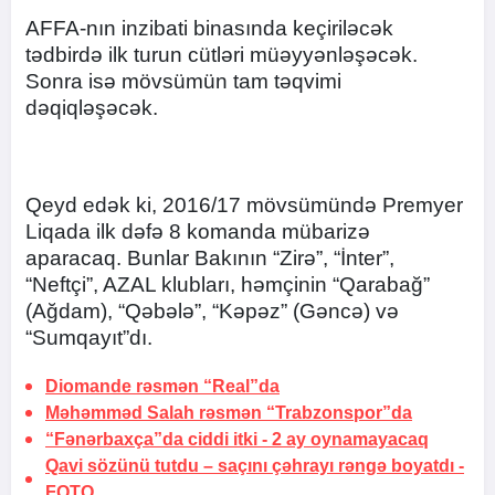
AFFA-nın inzibati binasında keçiriləcək
tədbirdə ilk turun cütləri müəyyənləşəcək.
Sonra isə mövsümün tam təqvimi
dəqiqləşəcək.
Qeyd edək ki, 2016/17 mövsümündə Premyer
Liqada ilk dəfə 8 komanda mübarizə
aparacaq. Bunlar Bakının “Zirə”, “İnter”,
“Neftçi”, AZAL klubları, həmçinin “Qarabağ”
(Ağdam), “Qəbələ”, “Kəpəz” (Gəncə) və
“Sumqayıt”dı.
Diomande rəsmən “Real”da
Məhəmməd Salah rəsmən “Trabzonspor”da
“Fənərbaxça”da ciddi itki -
2 ay oynamayacaq
Qavi sözünü tutdu –
saçını çəhrayı rəngə boyatdı
-
FOTO