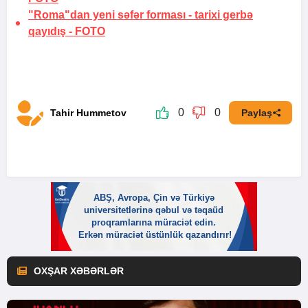
"Roma"dan yeni səfər forması -
tarixi gerbə
qayıdış
-
FOTO
0
0
Tahir Hummetov
Paylaş
OXŞAR XƏBƏRLƏR