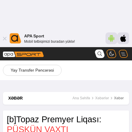
APA Sport
Mobil tətbiqimizi buradan yüklə!
Yay Transfer Pəncərəsi
XƏBƏR
Ana Səhifə
Xəbərlər
Xəbər
[b]Topaz Premyer Liqası:
PÜŞKÜN VAXTI