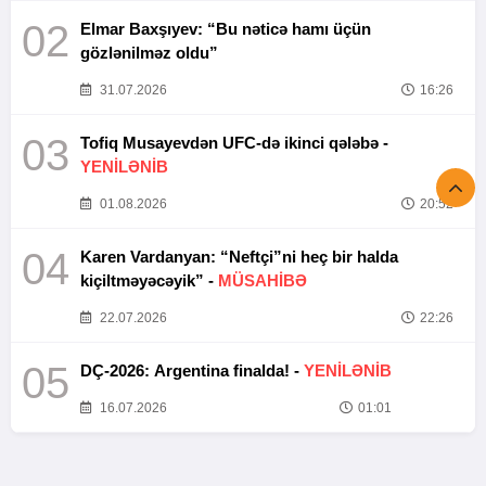
02
Elmar Baxşıyev: “Bu nəticə hamı üçün
gözlənilməz oldu”
31.07.2026
16:26
03
Tofiq Musayevdən UFC-də ikinci qələbə -
YENİLƏNİB
01.08.2026
20:52
04
Karen Vardanyan: “Neftçi”ni heç bir halda
kiçiltməyəcəyik” -
MÜSAHİBƏ
22.07.2026
22:26
05
DÇ-2026: Argentina finalda! -
YENİLƏNİB
16.07.2026
01:01