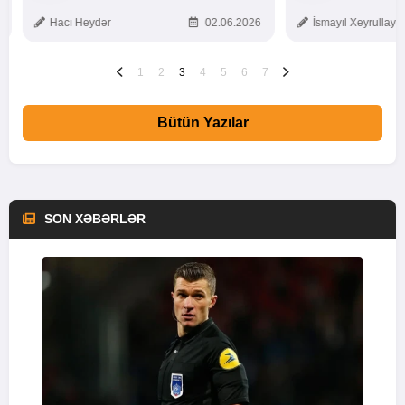
TOXUNUŞ
Hacı Heydər
02.06.2026
İsmayıl Xeyrullaye
1
2
3
4
5
6
7
Bütün Yazılar
SON XƏBƏRLƏR