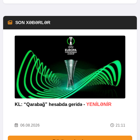
SON XƏBƏRLƏR
KL: “Qarabağ” hesabda geridə -
YENİLƏNİR
K
Y
22
06.08.2026
21:11