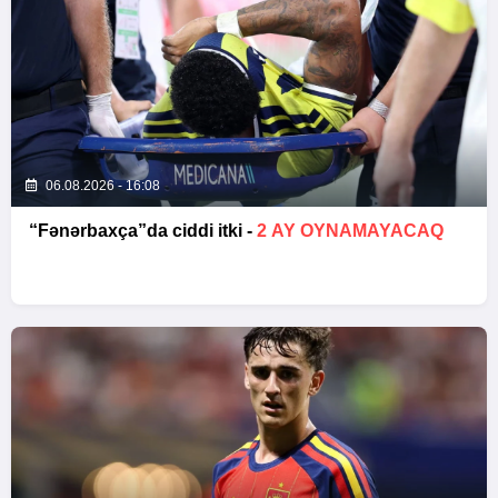
06.08.2026 - 16:08
“Fənərbaxça”da ciddi itki -
2 AY OYNAMAYACAQ