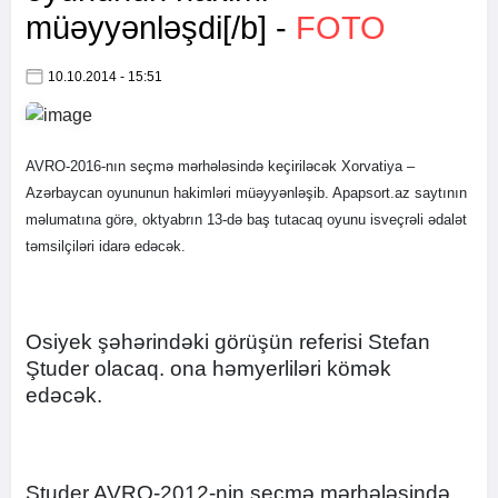
müəyyənləşdi[/b] -
FOTO
10.10.2014 - 15:51
AVRO-2016-nın seçmə mərhələsində keçiriləcək Xorvatiya –
Azərbaycan oyununun hakimləri müəyyənləşib. Apapsort.az saytının
məlumatına görə, oktyabrın 13-də baş tutacaq oyunu isveçrəli ədalət
təmsilçiləri idarə edəcək.
Osiyek şəhərindəki görüşün referisi Stefan
Ştuder olacaq. ona həmyerliləri kömək
edəcək.
Studer AVRO-2012-nin seçmə mərhələsində