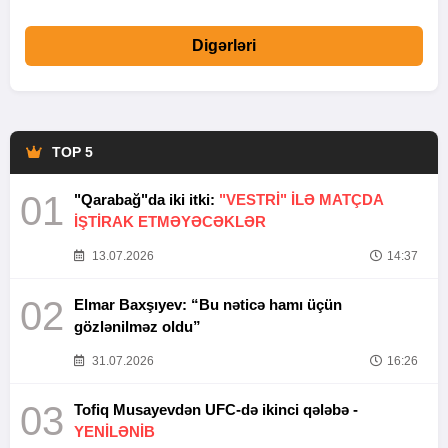
Digərləri
TOP 5
01
"Qarabağ"da iki itki:
"VESTRİ" İLƏ MATÇDA
İŞTİRAK ETMƏYƏCƏKLƏR
13.07.2026
14:37
02
Elmar Baxşıyev: “Bu nəticə hamı üçün
gözlənilməz oldu”
31.07.2026
16:26
03
Tofiq Musayevdən UFC-də ikinci qələbə -
YENİLƏNİB