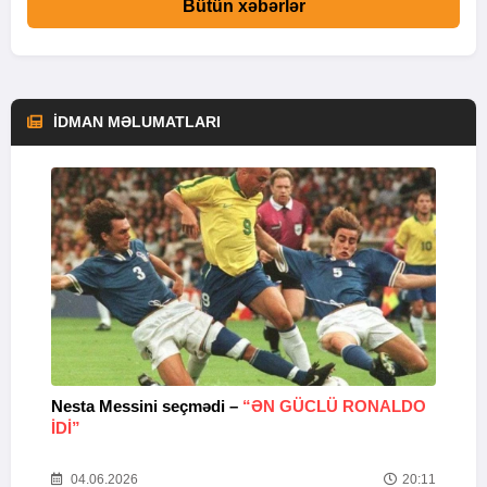
Bütün xəbərlər
İDMAN MƏLUMATLARI
Nesta Messini seçmədi –
“ƏN GÜCLÜ RONALDO
“
IDI”
V
20
04.06.2026
20:11