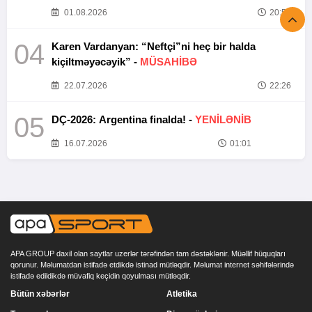
01.08.2026
20:52
04
Karen Vardanyan: “Neftçi”ni heç bir halda
kiçiltməyəcəyik” -
MÜSAHİBƏ
22.07.2026
22:26
05
DÇ-2026: Argentina finalda! -
YENİLƏNİB
16.07.2026
01:01
APA GROUP daxil olan saytlar uzerlər tərəfindən tam dəstəklənir. Müəllif hüquqları
qorunur. Məlumatdan istifadə etdikdə istinad mütləqdir. Məlumat internet səhifələrində
istifadə edildikdə müvafiq keçidin qoyulması mütləqdir.
Bütün xəbərlər
Atletika