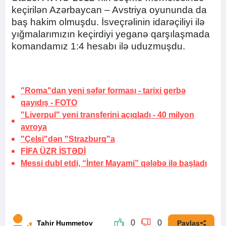
keçirilən Azərbaycan – Avstriya oyununda da
baş hakim olmuşdu. İsveçrəlinin idarəçiliyi ilə
yığmalarımızın keçirdiyi yeganə qarşılaşmada
komandamız 1:4 hesabı ilə uduzmuşdu.
"Roma"dan yeni səfər forması -
tarixi gerbə
qayıdış
-
FOTO
"Liverpul" yeni transferini açıqladı -
40 milyon
avroya
"Çelsi"dən "Strazburq"a
FİFA
ÜZR İSTƏDİ
Messi dubl etdi, “İnter Mayami” qələbə ilə başladı
0
0
Tahir Hummetov
Paylaş