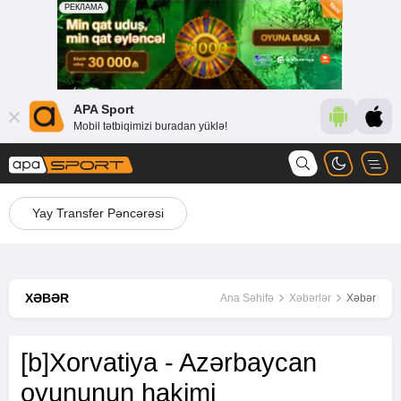
APA Sport
Mobil tətbiqimizi buradan yüklə!
Yay Transfer Pəncərəsi
XƏBƏR
Ana Səhifə
Xəbərlər
Xəbər
[b]Xorvatiya - Azərbaycan
oyununun hakimi