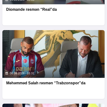
Diomande rəsmən “Real”da
06.08.2026 - 16:31
Məhəmməd Salah rəsmən “Trabzonspor”da