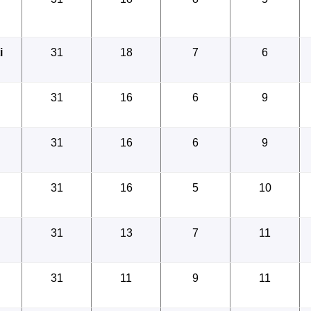
08.0
i
31
18
7
6
31
16
6
9
08.0
31
16
6
9
31
16
5
10
08.0
31
13
7
11
08.0
31
11
9
11