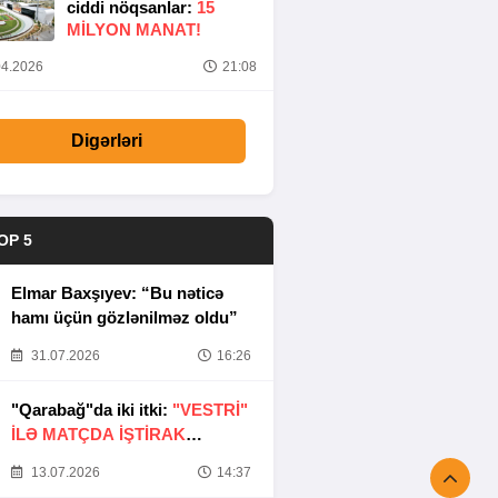
ciddi nöqsanlar:
15
MILYON MANAT!
4.2026
21:08
Digərləri
OP 5
Elmar Baxşıyev: “Bu nəticə
hamı üçün gözlənilməz oldu”
31.07.2026
16:26
"Qarabağ"da iki itki:
"VESTRİ"
İLƏ MATÇDA İŞTİRAK
ETMƏYƏCƏKLƏR
13.07.2026
14:37