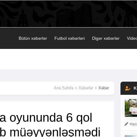
Bütün xəbərlər
Futbol xəbərləri
Digər xəbərlər
Video
Ana Səhifə
Xəbərlər
Xəbər
K
a oyununda 6 qol
Hacı
lib müəyyənləşmədi