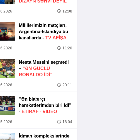
DIZAYN SƏHVI DEYIL
6.2026
12:08
Millilərimizin matçları,
Argentina-İslandiya bu
kanallarda -
TV AFİŞA
6.2026
11:20
Nesta Messini seçmədi
–
“ƏN GÜCLÜ
RONALDO IDI”
6.2026
20:11
“Ən biabırçı
hərəkətlərimdən biri idi”
-
ETIRAF -
VİDEO
5.2026
16:04
İdman komplekslərində