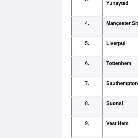
Yunayted
4.
Mançester Sit
5.
Liverpul
6.
Tottenhem
7.
Saut
h
empton
8.
Suonsi
9.
Vest Hem