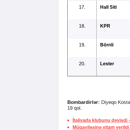
17.
Hall Siti
18.
KPR
19.
Börnli
20.
Lester
Bombardirlər:
Diyeqo Kosta 
19 qol.
İtaliyada klubunu dəyişdi 
Müqaviləsinə xitam verildi