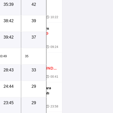
İtaliyada klubunu
35:39
42
dəyişdi -
RƏSMİ
8.2026
10:22
38:42
39
Müqaviləsinə xitam
verildi -
QƏTƏRDƏ
39:42
37
OYNAYACAQ
8.2026
09:24
33:49
35
NƏRIMAN
AXUNDZADƏ
TÜRKIYƏ KLUBUNDA
28:43
33
-
RƏSMİ
8.2026
00:41
24:44
29
"Səbail"in yeni İdarə
Heyətinin təqdimatı
keçirildi
23:45
29
8.2026
23:58