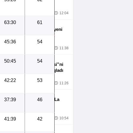
“Kristal Pelas”da
8.2026
12:04
63:30
61
Fransa klubunda yeni
müqavilə -
RƏSMİ
45:36
54
8.2026
11:38
50:45
54
Xabi Alonso “Çelsi”ni
niyə seçdiyini açıqladı
42:22
53
8.2026
11:26
Premyer Liqadan La
37:39
46
Liqaya
8.2026
10:54
41:39
42