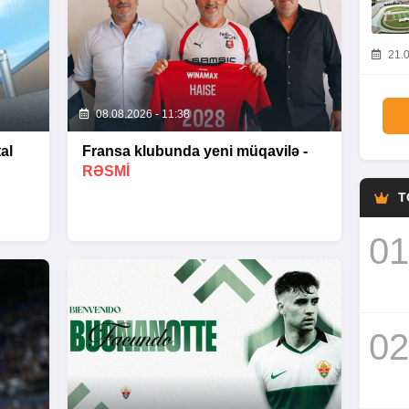
21.0
08.08.2026 - 11:38
al
Fransa klubunda yeni müqavilə -
RƏSMİ
T
01
02