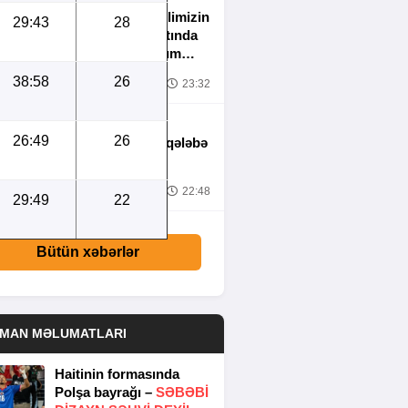
U16 basketbol millimizin
29:43
28
Avropa çempionatında
oyun cədvəli məlum
olub
38:58
26
8.2026
23:32
26:49
26
Millimizdən çətin qələbə
8.2026
22:48
29:49
22
Bütün xəbərlər
DMAN MƏLUMATLARI
Haitinin formasında
Polşa bayrağı –
SƏBƏBI