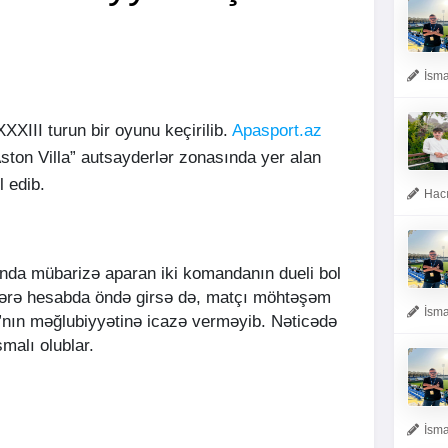
İsma
XXIII turun bir oyunu keçirilib.
Apasport.az
ston Villa” autsayderlər zonasında yer alan
 edib.
Hacı
da mübarizə aparan iki komandanın dueli bol
lərə hesabda öndə girsə də, matçı möhtəşəm
İsma
”nın məğlubiyyətinə icazə verməyib. Nəticədə
şmalı olublar.
İsma