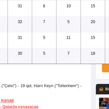
31
6
10
15
32
7
5
20
07.0
31
5
11
15
07.0
30
5
7
18
("Çelsi") - 19 qol, Harri Keyn ("Tottenhem") -
İ
-
RƏSMİ
 -
Qətərdə oynayacaq