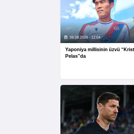
08.08.2026 - 12:04
Yaponiya millisinin üzvü “Krist
Pelas”da