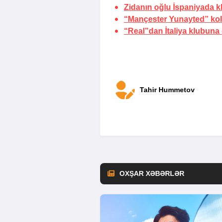
Zidanın oğlu İspaniyada k
“Mançester Yunayted” kolu
“Real”dan İtaliya klubuna
Tahir Hummetov
OXŞAR XƏBƏRLƏR