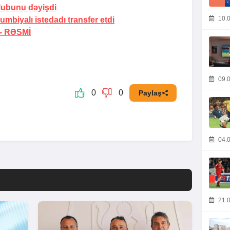
lubunu dəyişdi
10.0
mbiyalı istedadı transfer etdi
 -
RƏSMİ
09.0
0
0
Paylaş
04.0
21.0