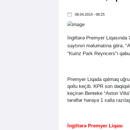
08.04.2015 - 08:25
İngiltərə Premyer Liqasında X
saytının məlumatına görə, “A
“Kuinz Park Reyncers”i qəbul
Premyer Liqada qalmaq uğrun
qollu keçib. KPR son dəqiqə
keçirən Benteke “Aston Villa
tərəflər hərəyə 1 xalla razıla
İngiltərə Premyer Liqası