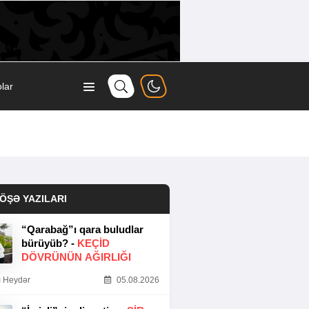
lar
ÖŞƏ YAZILARI
“Qarabağ”ı qara buludlar
bürüyüb? -
KEÇID
DÖVRÜNÜN AĞIRLIĞI
 Heydər
05.08.2026