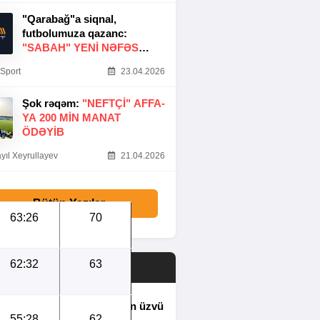
"Qarabağ"a siqnal,
futbolumuza qazanc:
"SABAH" YENI NƏFƏS
GƏTIRDI
Sport
23.04.2026
Şok rəqəm:
"NEFTÇI" AFFA-
YA 200 MIN MANAT
ÖDƏYIB
yıl Xeyrullayev
21.04.2026
Bütün Yazılar
63:26
70
62:32
63
ON XƏBƏRLƏR
Yaponiya millisinin üzvü
55:28
62