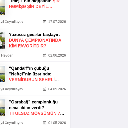
“İmişli”nin diqqətinə:
ŞIR
HƏMIŞƏ ŞIR DEYIL…
yıl Xeyrullayev
17.07.2026
Yuxusuz gecələr başlayır:
DÜNYA ÇEMPIONATINDA
KIM FAVORITDIR?
 Heydər
02.06.2026
“Qandalf”ın çubuğu
“Neftçi”nin üzərində:
VERNİDUBUN SEHRLİ
TOXUNUŞU
yıl Xeyrullayev
04.05.2026
“Qarabağ” çempionluğu
necə əldən verdi? -
TITULSUZ MÖVSÜMÜN 7
SƏBƏBI
yıl Xeyrullayev
01.05.2026