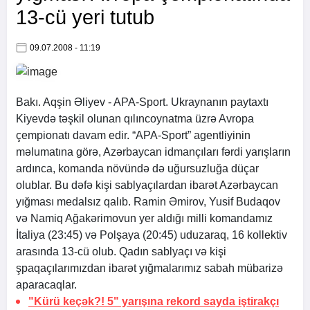
13-cü yeri tutub
09.07.2008 - 11:19
Bakı. Aqşin Əliyev -
APA
-Sport. Ukraynanın paytaxtı
Kiyevdə təşkil olunan qılıncoynatma üzrə Avropa
çempionatı davam edir. “
APA
-Sport” agentliyinin
məlumatına görə, Azərbaycan idmançıları fərdi yarışların
ardınca, komanda növündə də uğursuzluğa düçar
olublar. Bu dəfə kişi sablyaçılardan ibarət Azərbaycan
yığması medalsız qalıb. Ramin Əmirov, Yusif Budaqov
və Namiq Ağakərimovun yer aldığı milli komandamız
İtaliya (23:45) və Polşaya (20:45) uduzaraq, 16 kollektiv
arasında 13-cü olub. Qadın sablyaçı və kişi
şpaqaçılarımızdan ibarət yığmalarımız sabah mübarizə
aparacaqlar.
"Kürü keçək?! 5" yarışına rekord sayda iştirakçı