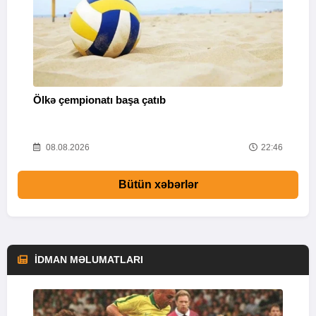
Ölkə çempionatı başa çatıb
T
37
08.08.2026
22:46
Bütün xəbərlər
İDMAN MƏLUMATLARI