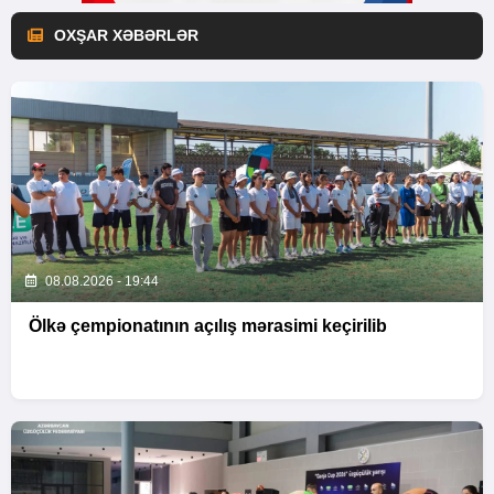
OXŞAR XƏBƏRLƏR
08.08.2026 - 19:44
Ölkə çempionatının açılış mərasimi keçirilib