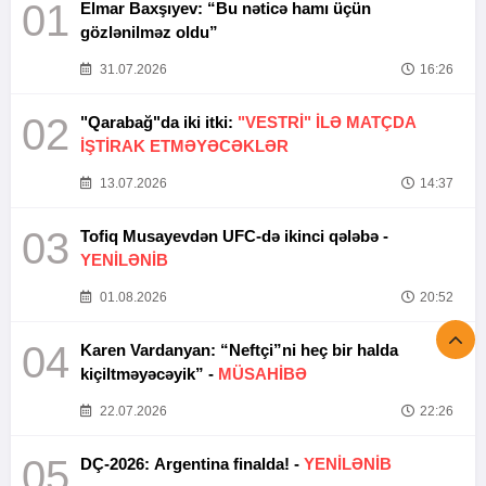
01
Elmar Baxşıyev: “Bu nəticə hamı üçün
gözlənilməz oldu”
31.07.2026
16:26
02
"Qarabağ"da iki itki:
"VESTRİ" İLƏ MATÇDA
İŞTİRAK ETMƏYƏCƏKLƏR
13.07.2026
14:37
03
Tofiq Musayevdən UFC-də ikinci qələbə -
YENİLƏNİB
01.08.2026
20:52
04
Karen Vardanyan: “Neftçi”ni heç bir halda
kiçiltməyəcəyik” -
MÜSAHİBƏ
22.07.2026
22:26
05
DÇ-2026: Argentina finalda! -
YENİLƏNİB