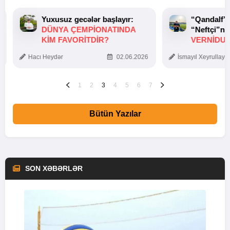
Yuxusuz gecələr başlayır:
“Qandalf”
DÜNYA ÇEMPIONATINDA
“Neftçi”ni
KIM FAVORITDIR?
VERNİDUB
TOXUNUŞ
Hacı Heydər
02.06.2026
İsmayıl Xeyrullaye
1
2
3
4
5
6
7
Bütün Yazılar
SON XƏBƏRLƏR