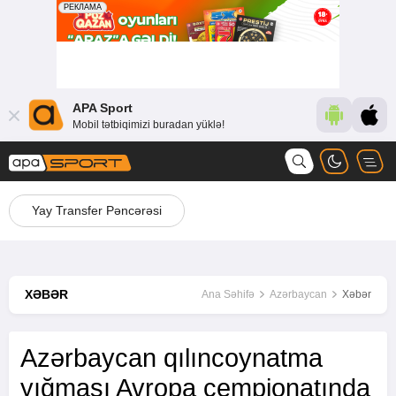
APA Sport
Mobil tətbiqimizi buradan yüklə!
Yay Transfer Pəncərəsi
XƏBƏR
Ana Səhifə
Azərbaycan
Xəbər
Azərbaycan qılıncoynatma
yığması Avropa çempionatında