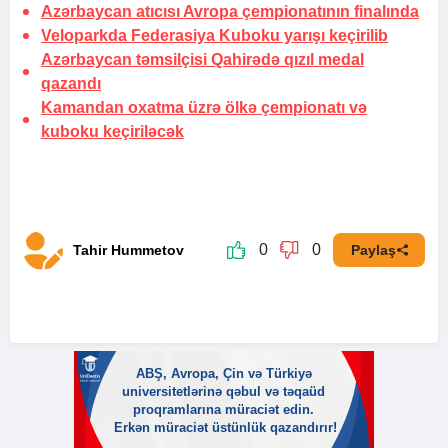
Azərbaycan atıcısı Avropa çempionatının finalında
Veloparkda Federasiya Kuboku yarışı keçirilib
Azərbaycan təmsilçisi Qahirədə qızıl medal
qazandı
Kamandan oxatma üzrə ölkə çempionatı və
kuboku keçiriləcək
0
0
Tahir Hummetov
Paylaş