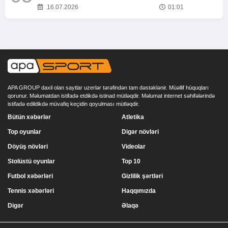
16.07.2026
01:01
APA GROUP daxil olan saytlar uzerlər tərəfindən tam dəstəklənir. Müəllif hüquqları
qorunur. Məlumatdan istifadə etdikdə istinad mütləqdir. Məlumat internet səhifələrində
istifadə edildikdə müvafiq keçidin qoyulması mütləqdir.
Bütün xəbərlər
Atletika
Top oyunlar
Digər növləri
Döyüş növləri
Videolar
Stolüstü oyunlar
Top 10
Futbol xəbərləri
Gizlilik şərtləri
Tennis xəbərləri
Haqqımızda
Digər
Əlaqə