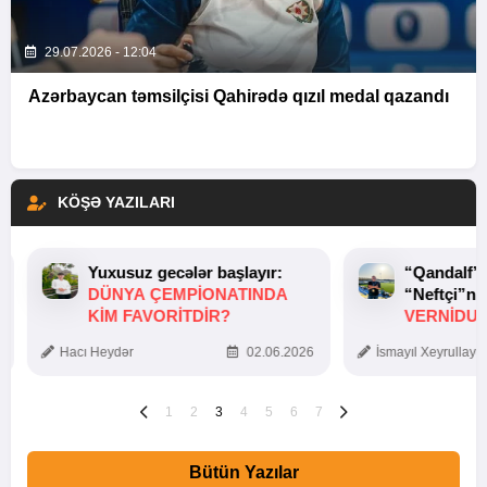
29.07.2026 - 12:04
Azərbaycan təmsilçisi Qahirədə qızıl medal qazandı
KÖŞƏ YAZILARI
Yuxusuz gecələr başlayır:
“Qandalf”
DÜNYA ÇEMPIONATINDA
“Neftçi”ni
KIM FAVORITDIR?
VERNİDUB
TOXUNUŞ
Hacı Heydər
02.06.2026
İsmayıl Xeyrullaye
1
2
3
4
5
6
7
Bütün Yazılar