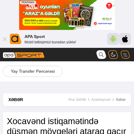
APA Sport
Mobil tətbiqimizi buradan yüklə!
Yay Transfer Pəncərəsi
XƏBƏR
Ana Səhifə
Azərbaycan
Xəbər
Xocavənd istiqamətində
düşmən mövqeləri ataraq qaçır