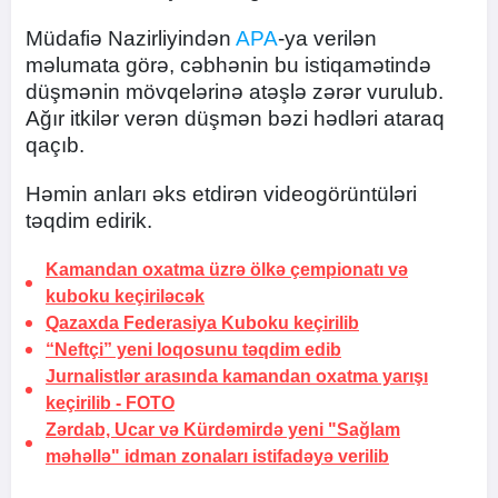
Müdafiə Nazirliyindən
APA
-ya verilən
məlumata görə, cəbhənin bu istiqamətində
düşmənin mövqelərinə atəşlə zərər vurulub.
Ağır itkilər verən düşmən bəzi hədləri ataraq
qaçıb.
Həmin anları əks etdirən videogörüntüləri
təqdim edirik.
Kamandan oxatma üzrə ölkə çempionatı və
kuboku keçiriləcək
Qazaxda Federasiya Kuboku keçirilib
“Neftçi” yeni loqosunu təqdim edib
Jurnalistlər arasında kamandan oxatma yarışı
keçirilib -
FOTO
Zərdab, Ucar və Kürdəmirdə yeni "Sağlam
məhəllə" idman zonaları istifadəyə verilib