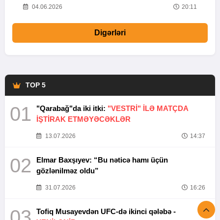
20
04.06.2026
20:11
Digərləri
TOP 5
01
"Qarabağ"da iki itki:
"VESTRİ" İLƏ MATÇDA
İŞTİRAK ETMƏYƏCƏKLƏR
13.07.2026
14:37
02
Elmar Baxşıyev: “Bu nəticə hamı üçün
gözlənilməz oldu”
31.07.2026
16:26
03
Tofiq Musayevdən UFC-də ikinci qələbə -