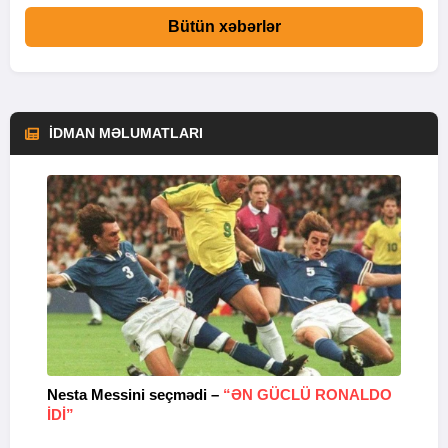
Bütün xəbərlər
İDMAN MƏLUMATLARI
Nesta Messini seçmədi –
“ƏN GÜCLÜ RONALDO
“
IDI”
V