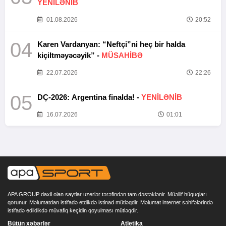
YENİLƏNİB
01.08.2026
20:52
04
Karen Vardanyan: “Neftçi”ni heç bir halda
kiçiltməyəcəyik” -
MÜSAHİBƏ
22.07.2026
22:26
05
DÇ-2026: Argentina finalda! -
YENİLƏNİB
16.07.2026
01:01
APA GROUP daxil olan saytlar uzerlər tərəfindən tam dəstəklənir. Müəllif hüquqları
qorunur. Məlumatdan istifadə etdikdə istinad mütləqdir. Məlumat internet səhifələrində
istifadə edildikdə müvafiq keçidin qoyulması mütləqdir.
Bütün xəbərlər
Atletika