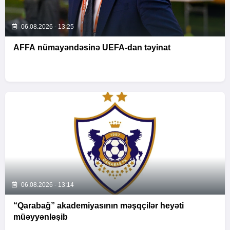
06.08.2026 - 13:25
AFFA nümayəndəsinə UEFA-dan təyinat
06.08.2026 - 13:14
“Qarabağ” akademiyasının məşqçilər heyəti
müəyyənləşib