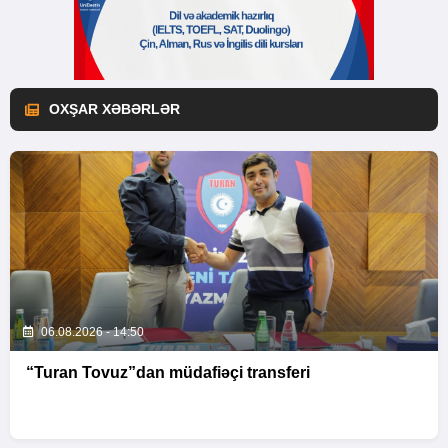
OXŞAR XƏBƏRLƏR
06.08.2026 - 14:50
“Turan Tovuz”dan müdafiəçi transferi