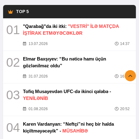
TOP 5
01
"Qarabağ"da iki itki:
"VESTRİ" İLƏ MATÇDA
İŞTİRAK ETMƏYƏCƏKLƏR
13.07.2026
14:37
02
Elmar Baxşıyev: “Bu nəticə hamı üçün
gözlənilməz oldu”
31.07.2026
16:26
03
Tofiq Musayevdən UFC-də ikinci qələbə -
YENİLƏNİB
01.08.2026
20:52
04
Karen Vardanyan: “Neftçi”ni heç bir halda
kiçiltməyəcəyik” -
MÜSAHİBƏ