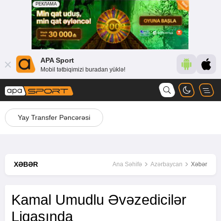
APA Sport
Mobil tətbiqimizi buradan yüklə!
Yay Transfer Pəncərəsi
XƏBƏR
Ana Səhifə
Azərbaycan
Xəbər
Kamal Umudlu Əvəzedicilər
Liqasında