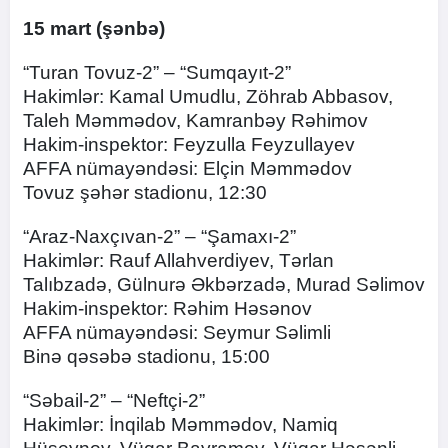
15
mart
(şənbə)
“Turan Tovuz-2” – “Sumqayıt-2”
Hakimlər: Kamal Umudlu, Zöhrab Abbasov,
Taleh Məmmədov, Kamranbəy Rəhimov
Hakim-inspektor: Feyzulla Feyzullayev
AFFA nümayəndəsi: Elçin Məmmədov
Tovuz şəhər stadionu, 12:30
“Araz-Naxçıvan-2” – “Şamaxı-2”
Hakimlər: Rauf Allahverdiyev, Tərlan
Talıbzadə, Gülnurə Əkbərzadə, Murad Səlimov
Hakim-inspektor: Rəhim Həsənov
AFFA nümayəndəsi: Seymur Səlimli
Binə qəsəbə stadionu, 15:00
“Səbail-2” – “Neftçi-2”
Hakimlər: İnqilab Məmmədov, Namiq