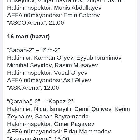
Hüseynov, Vüqar Bayramov, Vüqar Həsənli
Hakim-inspektor: Munis Abdullayev
AFFA nümayəndəsi: Emin Cəfərov
“ASCO Arena”, 21:00
16
mart
(bazar)
“Sabah-2” – “Zirə-2”
Hakimlər: Kamran Əliyev, Eyyub İbrahimov,
Mirnihat Seyidov, Rasim Musayev
Hakim-inspektor: Vüsal Əliyev
AFFA nümayəndəsi: Asif Əliyev
“ASK Arena”, 12:00
“Qarabağ-2” – “Kəpəz-2”
Hakimlər: Nicat İsmayıllı, Cəmil Quliyev, Kərim
Zeynalov, Sənan Bayramzadə
Hakim-inspektor: Ömər Paşayev
AFFA nümayəndəsi: Eldar Məmmədov
“Azersun Arena”, 15:00