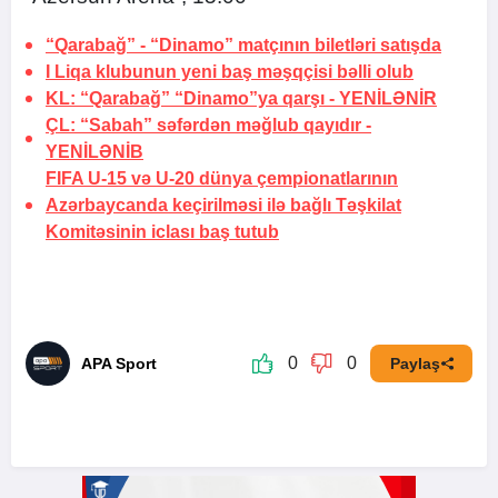
“Qarabağ” - “Dinamo” matçının biletləri satışda
I Liqa klubunun yeni baş məşqçisi bəlli olub
KL: “Qarabağ” “Dinamo”ya qarşı -
YENİLƏNİR
ÇL: “Sabah” səfərdən məğlub qayıdır -
YENİLƏNİB
FIFA U-15 və U-20 dünya çempionatlarının
Azərbaycanda keçirilməsi ilə bağlı Təşkilat
Komitəsinin iclası baş tutub
0
0
APA Sport
Paylaş