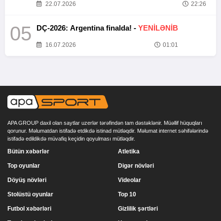
22.07.2026
22:26
05
DÇ-2026: Argentina finalda! -
YENİLƏNİB
16.07.2026
01:01
APA GROUP daxil olan saytlar uzerlər tərəfindən tam dəstəklənir. Müəllif hüquqları
qorunur. Məlumatdan istifadə etdikdə istinad mütləqdir. Məlumat internet səhifələrində
istifadə edildikdə müvafiq keçidin qoyulması mütləqdir.
Bütün xəbərlər
Atletika
Top oyunlar
Digər növləri
Döyüş növləri
Videolar
Stolüstü oyunlar
Top 10
Futbol xəbərləri
Gizlilik şərtləri