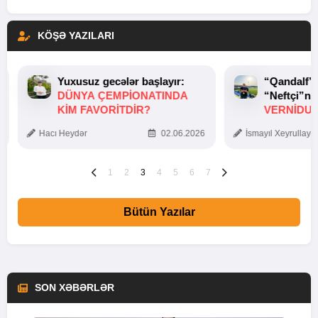
KÖŞƏ YAZILARI
Yuxusuz gecələr başlayır:
“Qandalf”
DÜNYA ÇEMPIONATINDA
“Neftçi”ni
KIM FAVORITDIR?
VERNİDUB
TOXUNUŞ
Hacı Heydər
02.06.2026
İsmayıl Xeyrullaye
1
2
3
4
5
6
7
Bütün Yazılar
SON XƏBƏRLƏR