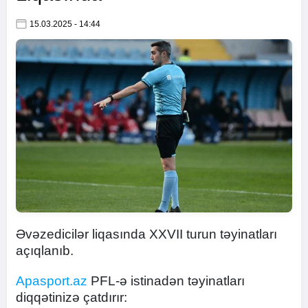
15.03.2025 - 14:44
Əvəzedicilər liqasında XXVII turun təyinatları
açıqlanıb.
Apasport.az
PFL-ə istinadən təyinatları
diqqətinizə çatdırır: