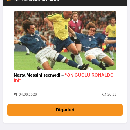
Nesta Messini seçmədi –
“ƏN GÜCLÜ RONALDO
“
IDI”
V
20
04.06.2026
20:11
Digərləri