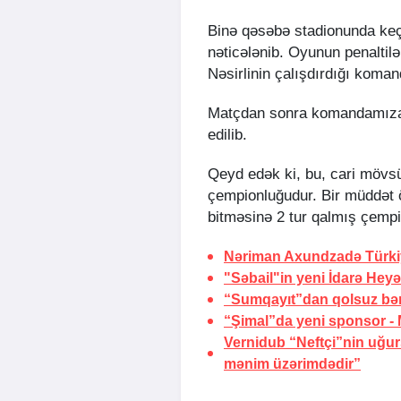
Binə qəsəbə stadionunda keçi
nəticələnib. Oyunun penaltil
Nəsirlinin çalışdırdığı kom
Matçdan sonra komandamıza 
edilib.
Qeyd edək ki, bu, cari mövs
çempionluğudur. Bir müddə
bitməsinə 2 tur qalmış çemp
Nəriman Axundzadə Türki
"Səbail"in yeni İdarə Heyət
“Sumqayıt”dan qolsuz bər
“Şimal”da yeni sponsor -
Vernidub “Neftçi”nin uğu
mənim üzərimdədir”