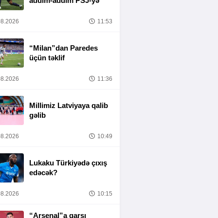
addım-addım PSJ-yə
8.2026
11:53
“Milan”dan Paredes
üçün təklif
8.2026
11:36
Millimiz Latviyaya qalib
gəlib
8.2026
10:49
Lukaku Türkiyədə çıxış
edəcək?
8.2026
10:15
“Arsenal”a qarşı