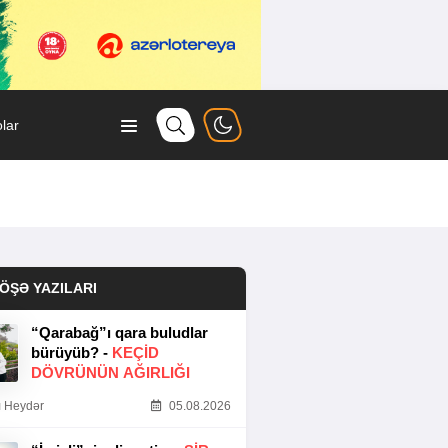
lar
ÖŞƏ YAZILARI
“Qarabağ”ı qara buludlar
bürüyüb? -
KEÇID
DÖVRÜNÜN AĞIRLIĞI
 Heydər
05.08.2026