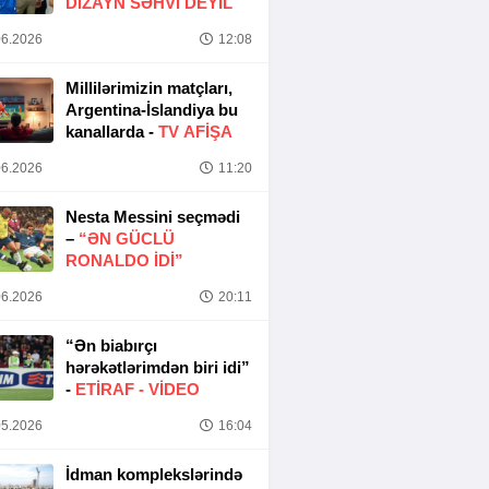
DIZAYN SƏHVI DEYIL
6.2026
12:08
Millilərimizin matçları,
Argentina-İslandiya bu
kanallarda -
TV AFİŞA
6.2026
11:20
Nesta Messini seçmədi
–
“ƏN GÜCLÜ
RONALDO IDI”
6.2026
20:11
“Ən biabırçı
hərəkətlərimdən biri idi”
-
ETIRAF -
VİDEO
5.2026
16:04
İdman komplekslərində