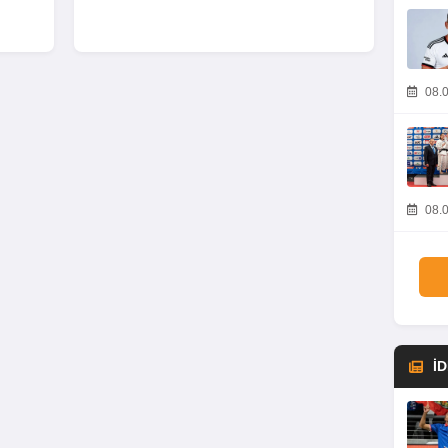
08.0
08.0
İ