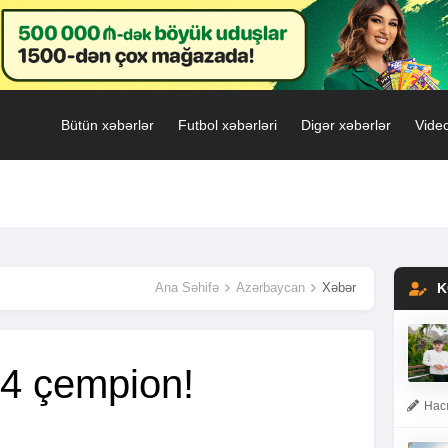
Bütün xəbərlər
Futbol xəbərləri
Digər xəbərlər
Video
Ana Səhifə
Azərbaycan
Xəbər
K
4 çempion!
Hacı