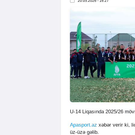
20.05.2026 - 16:27
U-14 Liqasında 2025/26 möv
Apasport.az
xəbər verir ki, 
üz-üzə gəlib.