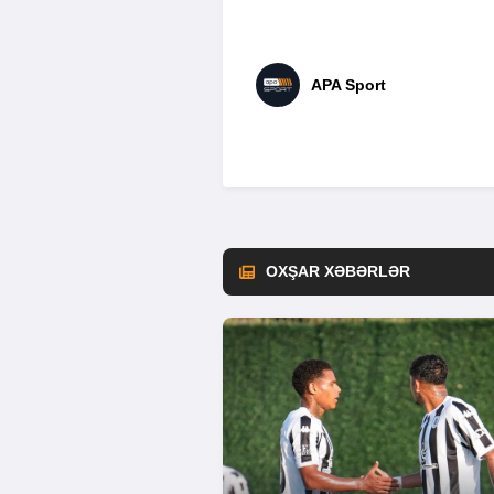
APA Sport
OXŞAR XƏBƏRLƏR