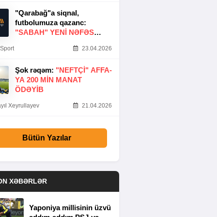
"Qarabağ"a siqnal,
futbolumuza qazanc:
"SABAH" YENI NƏFƏS
GƏTIRDI
Sport
23.04.2026
Şok rəqəm:
"NEFTÇI" AFFA-
YA 200 MIN MANAT
ÖDƏYIB
yıl Xeyrullayev
21.04.2026
Bütün Yazılar
ON XƏBƏRLƏR
Yaponiya millisinin üzvü