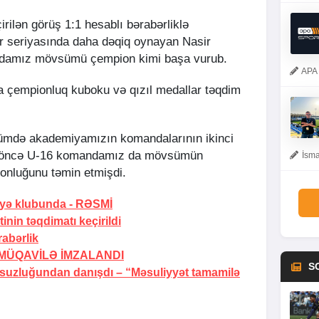
rilən görüş 1:1 hesablı bərabərliklə
ər seriyasında daha dəqiq oynayan Nasir
andamız mövsümü çempion kimi başa vurub.
APA 
çempionluq kuboku və qızıl medallar təqdim
ümdə akademiyamızın komandalarının ikinci
t öncə U-16 komandamız da mövsümün
İsma
ionluğunu təmin etmişdi.
yə klubunda -
RƏSMİ
inin təqdimatı keçirildi
abərlik
MÜQAVİLƏ İMZALANDI
S
rsuzluğundan danışdı –
“Məsuliyyət tamamilə