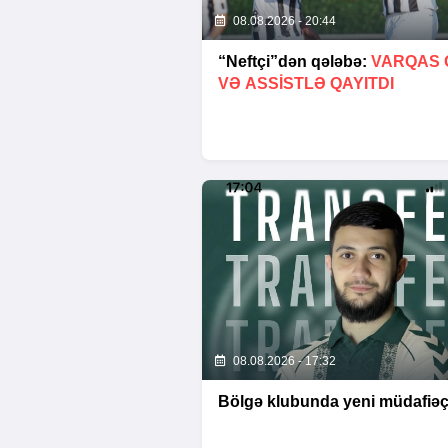
08.08.2026 - 20:44
“Neftçi”dən qələbə:
VARQAS 
VƏ ASSİSTLƏ QAYITDI
08.08.2026 - 17:32
Bölgə klubunda yeni müdafiəç