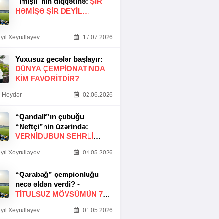
“İmişli”nin diqqətinə:
ŞIR
HƏMIŞƏ ŞIR DEYIL…
yıl Xeyrullayev
17.07.2026
Yuxusuz gecələr başlayır:
DÜNYA ÇEMPIONATINDA
KIM FAVORITDIR?
 Heydər
02.06.2026
“Qandalf”ın çubuğu
“Neftçi”nin üzərində:
VERNİDUBUN SEHRLİ
TOXUNUŞU
yıl Xeyrullayev
04.05.2026
“Qarabağ” çempionluğu
necə əldən verdi? -
TITULSUZ MÖVSÜMÜN 7
SƏBƏBI
yıl Xeyrullayev
01.05.2026