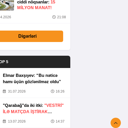
ciddi nöqsanlar:
15
MILYON MANAT!
4.2026
21:08
Digərləri
OP 5
Elmar Baxşıyev: “Bu nəticə
hamı üçün gözlənilməz oldu”
31.07.2026
16:26
"Qarabağ"da iki itki:
"VESTRİ"
İLƏ MATÇDA İŞTİRAK
ETMƏYƏCƏKLƏR
13.07.2026
14:37