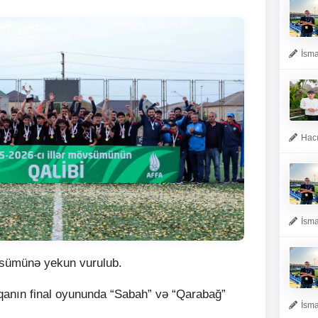
İsma
Hacı
İsma
sümünə yekun vurulub.
liqanın final oyununda “Sabah” və “Qarabağ”
İsma