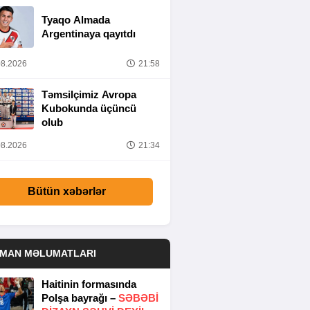
Tyaqo Almada
Argentinaya qayıtdı
8.2026
21:58
Təmsilçimiz Avropa
Kubokunda üçüncü
olub
8.2026
21:34
Bütün xəbərlər
DMAN MƏLUMATLARI
Haitinin formasında
Polşa bayrağı –
SƏBƏBI