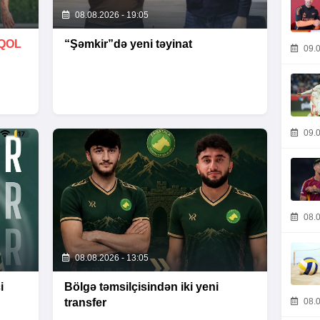
08.08.2026 - 19:05
QOL
“Şəmkir”də yeni təyinat
09.0
09.0
08.0
08.08.2026 - 13:05
i
Bölgə təmsilçisindən iki yeni
transfer
08.0