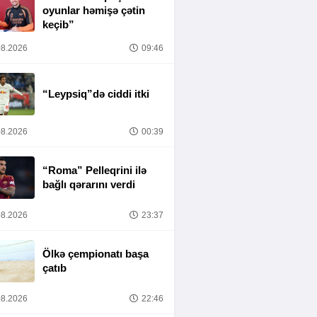
oyunlar həmişə çətin
keçib”
8.2026
09:46
“Leypsiq”də ciddi itki
8.2026
00:39
“Roma” Pelleqrini ilə
bağlı qərarını verdi
8.2026
23:37
Ölkə çempionatı başa
çatıb
8.2026
22:46