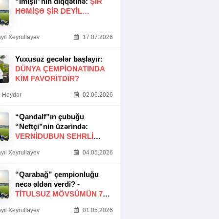
“İmişli”nin diqqətinə:
ŞIR
HƏMIŞƏ ŞIR DEYIL…
yıl Xeyrullayev
17.07.2026
Yuxusuz gecələr başlayır:
DÜNYA ÇEMPIONATINDA
KIM FAVORITDIR?
 Heydər
02.06.2026
“Qandalf”ın çubuğu
“Neftçi”nin üzərində:
VERNİDUBUN SEHRLİ
TOXUNUŞU
yıl Xeyrullayev
04.05.2026
“Qarabağ” çempionluğu
necə əldən verdi? -
TITULSUZ MÖVSÜMÜN 7
SƏBƏBI
yıl Xeyrullayev
01.05.2026