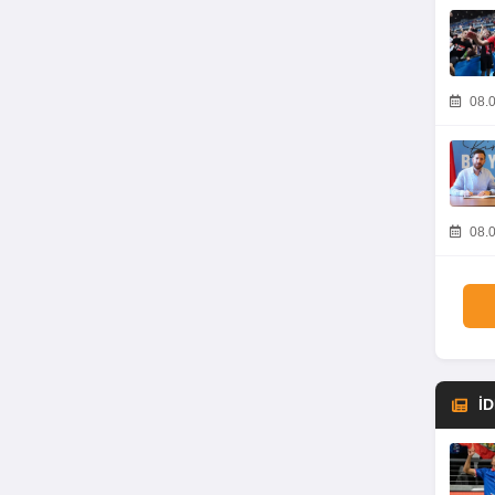
08.0
08.0
İ