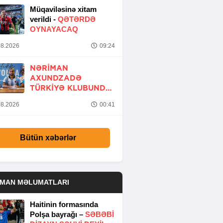
Müqaviləsinə xitam
verildi -
QƏTƏRDƏ
OYNAYACAQ
8.2026
09:24
NƏRIMAN
AXUNDZADƏ
TÜRKIYƏ KLUBUNDA
-
RƏSMİ
8.2026
00:41
Bütün xəbərlər
DMAN MƏLUMATLARI
Haitinin formasında
Polşa bayrağı –
SƏBƏBI