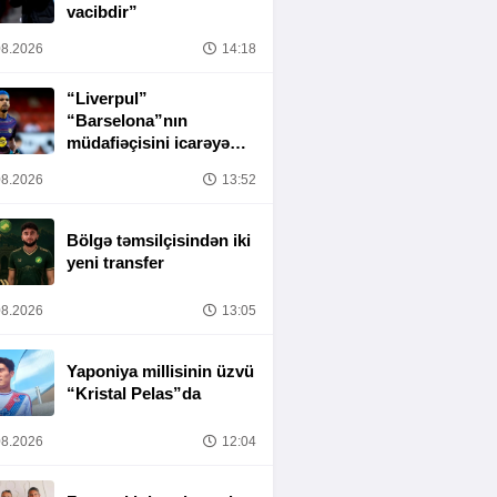
vacibdir”
8.2026
14:18
“Liverpul”
“Barselona”nın
müdafiəçisini icarəyə
götürür
8.2026
13:52
Bölgə təmsilçisindən iki
yeni transfer
8.2026
13:05
Yaponiya millisinin üzvü
“Kristal Pelas”da
8.2026
12:04