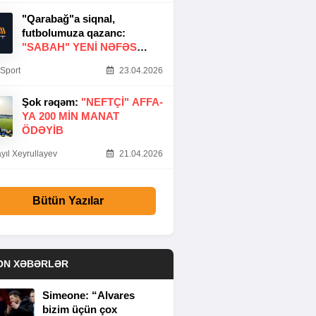
"Qarabağ"a siqnal,
futbolumuza qazanc:
"SABAH" YENI NƏFƏS
GƏTIRDI
Sport
23.04.2026
Şok rəqəm:
"NEFTÇI" AFFA-
YA 200 MIN MANAT
ÖDƏYIB
yıl Xeyrullayev
21.04.2026
Bütün Yazılar
ON XƏBƏRLƏR
Simeone: “Alvares
bizim üçün çox