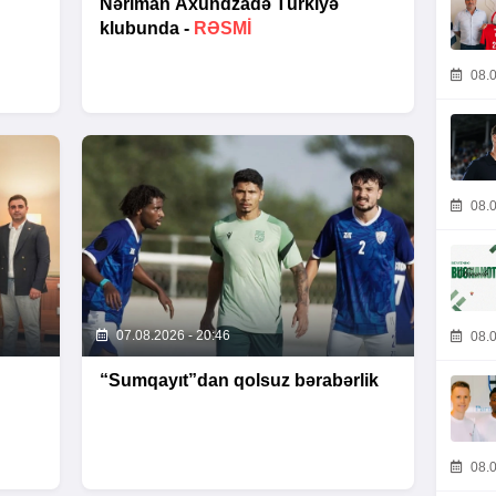
Nəriman Axundzadə Türkiyə
klubunda -
RƏSMİ
08.0
08.0
07.08.2026 - 20:46
08.0
n
“Sumqayıt”dan qolsuz bərabərlik
08.0