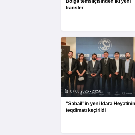
Bölgə təmsilçisindən iki yeni
transfer
07.08.2026 - 23:58
"Səbail"in yeni İdarə Heyətini
təqdimatı keçirildi