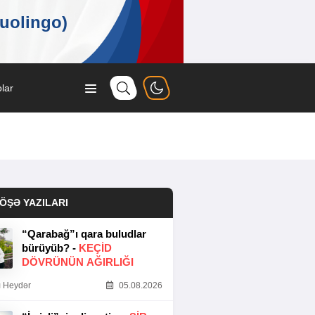
lar
ÖŞƏ YAZILARI
“Qarabağ”ı qara buludlar
bürüyüb? -
KEÇID
DÖVRÜNÜN AĞIRLIĞI
 Heydər
05.08.2026