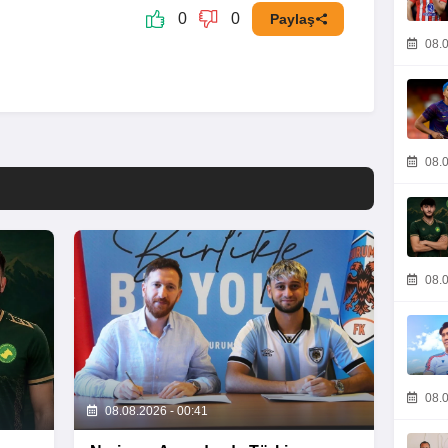
0
0
Paylaş
08.0
08.0
08.0
08.0
08.08.2026 - 00:41