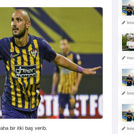
İsma
Hacı
İsma
aha bir itki baş verib.
İsma