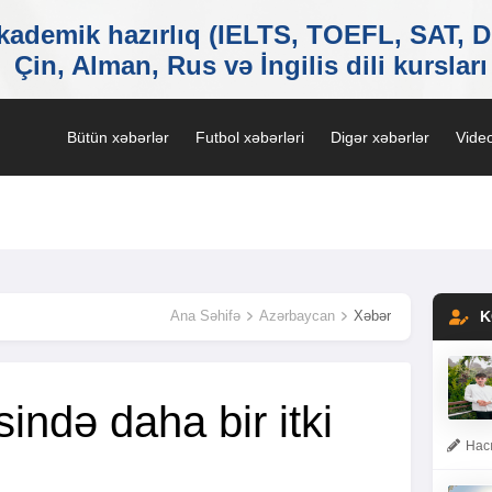
Bütün xəbərlər
Futbol xəbərləri
Digər xəbərlər
Video
Ana Səhifə
Azərbaycan
Xəbər
K
sində daha bir itki
Hacı