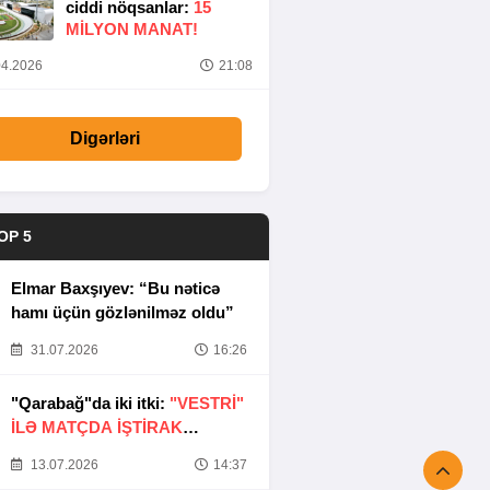
ciddi nöqsanlar:
15
MILYON MANAT!
4.2026
21:08
Digərləri
OP 5
Elmar Baxşıyev: “Bu nəticə
hamı üçün gözlənilməz oldu”
31.07.2026
16:26
"Qarabağ"da iki itki:
"VESTRİ"
İLƏ MATÇDA İŞTİRAK
ETMƏYƏCƏKLƏR
13.07.2026
14:37