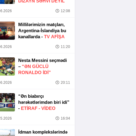
DIZAYN SƏHVI DEYIL
6.2026
12:08
Millilərimizin matçları,
Argentina-İslandiya bu
kanallarda -
TV AFİŞA
6.2026
11:20
Nesta Messini seçmədi
–
“ƏN GÜCLÜ
RONALDO IDI”
6.2026
20:11
“Ən biabırçı
hərəkətlərimdən biri idi”
-
ETIRAF -
VİDEO
5.2026
16:04
İdman komplekslərində