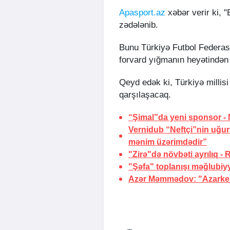
Apasport.az
xəbər verir ki,
zədələnib.
Bunu Türkiyə Futbol Federasi
forvard yığmanın heyətindən 
Qeyd edək ki, Türkiyə millis
qarşılaşacaq.
“Şimal”da yeni sponsor -
Vernidub “Neftçi”nin uğu
mənim üzərimdədir”
"Zirə"də növbəti ayrılıq -
"Şəfa" toplanışı məğlubiy
Azər Məmmədov: "Azarkeşl