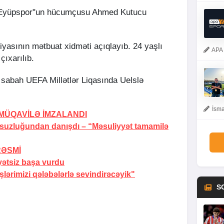
 "Eyüpspor"un hücumçusu Ahmed Kutucu
yasının mətbuat xidməti açıqlayıb. 24 yaşlı
APA 
çıxarılıb.
i sabah UEFA Millətlər Liqasında Uelslə
İsma
MÜQAVİLƏ İMZALANDI
rsuzluğundan danışdı –
“Məsuliyyət tamamilə
RƏSMİ
yətsiz başa vurdu
ərimizi qələbələrlə sevindirəcəyik"
S