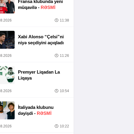
Fransa klubunda yeni
müqavilə -
RƏSMİ
8.2026
11:38
Xabi Alonso “Çelsi”ni
niyə seçdiyini açıqladı
8.2026
11:26
Premyer Liqadan La
Liqaya
8.2026
10:54
İtaliyada klubunu
dəyişdi -
RƏSMİ
8.2026
10:22