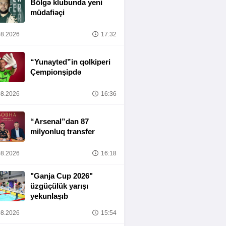
Bölgə klubunda yeni
müdafiəçi
8.2026
17:32
“Yunayted”in qolkiperi
Çempionşipdə
8.2026
16:36
“Arsenal”dan 87
milyonluq transfer
8.2026
16:18
"Ganja Cup 2026"
üzgüçülük yarışı
yekunlaşıb
8.2026
15:54