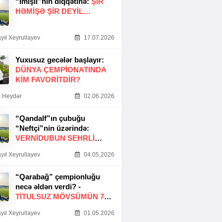
“İmişli”nin diqqətinə:
ŞIR
HƏMIŞƏ ŞIR DEYIL…
yıl Xeyrullayev
17.07.2026
Yuxusuz gecələr başlayır:
DÜNYA ÇEMPIONATINDA
KIM FAVORITDIR?
 Heydər
02.06.2026
“Qandalf”ın çubuğu
“Neftçi”nin üzərində:
VERNİDUBUN SEHRLİ
TOXUNUŞU
yıl Xeyrullayev
04.05.2026
“Qarabağ” çempionluğu
necə əldən verdi? -
TITULSUZ MÖVSÜMÜN 7
SƏBƏBI
yıl Xeyrullayev
01.05.2026