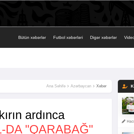
Bütün xəbərlər
Futbol xəbərləri
Digər xəbərlər
Video
Ana Səhifə
Azərbaycan
Xəbər
K
ırın ardınca
Hacı
L-DA "QARABAĞ"