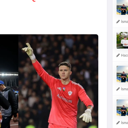
İsma
Hacı
İsma
İsma