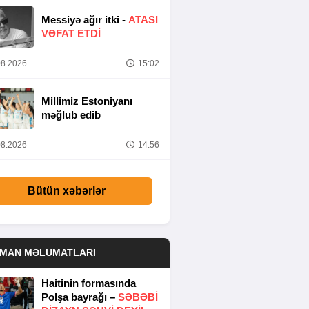
Messiyə ağır itki -
ATASI
VƏFAT ETDI
8.2026
15:02
Millimiz Estoniyanı
məğlub edib
8.2026
14:56
Bütün xəbərlər
DMAN MƏLUMATLARI
Haitinin formasında
Polşa bayrağı –
SƏBƏBI