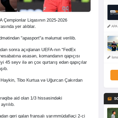
FA Çempionlar Liqasının 2025-2026
asında yer alıblar.
APA 
dmətindən "apasport"a məlumat verilib.
qdan sonra açıqlanan UEFA-nın “FedEx
 hesabatına əsasən, komandanın qapıçısı
İsma
yi 45 seyv ilə ən çox qurtarış edən qapıçılar
aşıb.
ta Haykin, Tibo Kurtua və Uğurcan Çakırdan
rəqibə aid olan 1/3 hissəsindəki
S
ayrılıb.
adan geri qalan fransalı yarımmüdafiəçi 2-ci