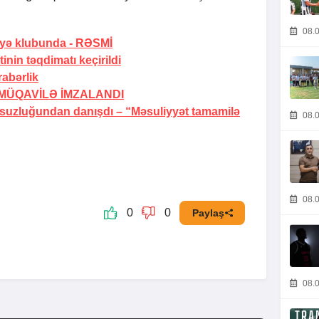
08.0
yə klubunda -
RƏSMİ
inin təqdimatı keçirildi
abərlik
MÜQAVİLƏ İMZALANDI
rsuzluğundan danışdı –
“Məsuliyyət tamamilə
08.0
08.0
0
0
Paylaş
08.0