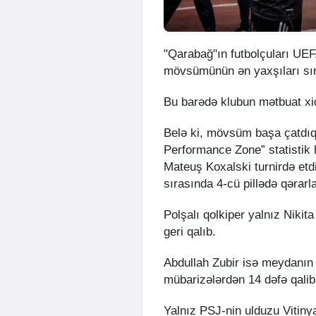
"Qarabağ"ın futbolçuları UE
mövsümünün ən yaxşıları sır
Bu barədə klubun mətbuat xi
Belə ki, mövsüm başa çatdı
Performance Zone” statistik
Mateuş Koxalski turnirdə etdi
sırasında 4-cü pillədə qərarl
Polşalı qolkiper yalnız Niki
geri qalıb.
Abdullah Zubir isə meydanın 
mübarizələrdən 14 dəfə qalib 
Yalnız PSJ-nin ulduzu Vitiny