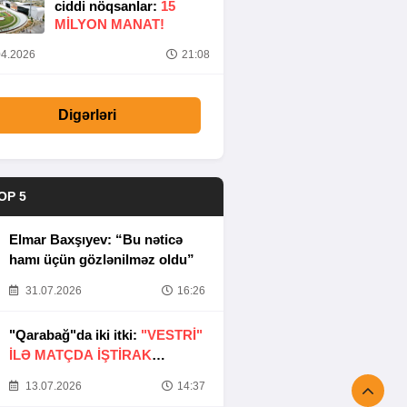
ciddi nöqsanlar:
15
MILYON MANAT!
4.2026
21:08
Digərləri
OP 5
Elmar Baxşıyev: “Bu nəticə
hamı üçün gözlənilməz oldu”
31.07.2026
16:26
"Qarabağ"da iki itki:
"VESTRİ"
İLƏ MATÇDA İŞTİRAK
ETMƏYƏCƏKLƏR
13.07.2026
14:37