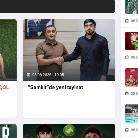
08.0
08.0
08.08.2026 - 19:05
QOL
“Şəmkir”də yeni təyinat
08.0
08.0