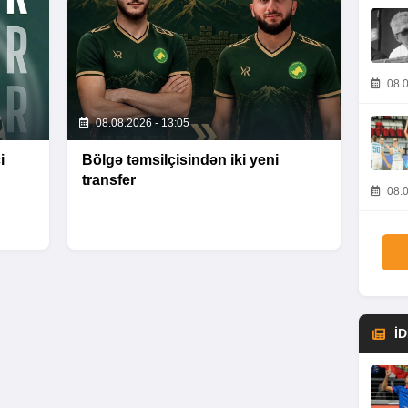
08.0
08.08.2026 - 13:05
i
Bölgə təmsilçisindən iki yeni
transfer
08.0
İ