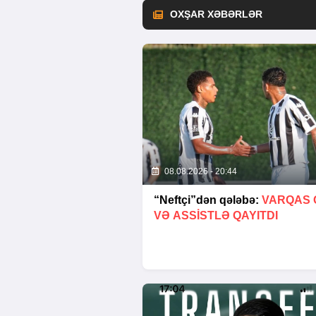
OXŞAR XƏBƏRLƏR
08.08.2026 - 20:44
“Neftçi”dən qələbə:
VARQAS 
VƏ ASSİSTLƏ QAYITDI