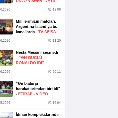
DIZAYN SƏHVI DEYIL
6.2026
12:08
Millilərimizin matçları,
Argentina-İslandiya bu
kanallarda -
TV AFİŞA
6.2026
11:20
Nesta Messini seçmədi
–
“ƏN GÜCLÜ
RONALDO IDI”
6.2026
20:11
“Ən biabırçı
hərəkətlərimdən biri idi”
-
ETIRAF -
VİDEO
5.2026
16:04
İdman komplekslərində