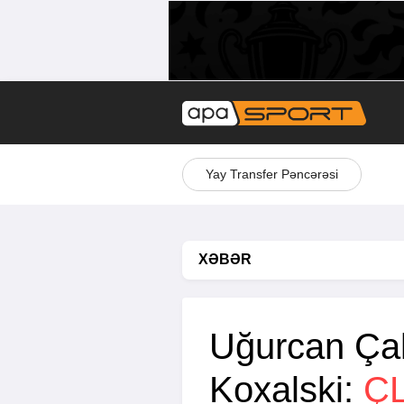
Yay Transfer Pəncərəsi
XƏBƏR
Uğurcan Çak
Koxalski:
Ç