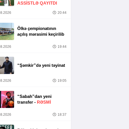
ASSİSTLƏ QAYITDI
8.2026
20:44
Ölkə çempionatının
açılış mərasimi keçirilib
8.2026
19:44
“Şəmkir”də yeni təyinat
8.2026
19:05
“Sabah”dan yeni
transfer -
RƏSMİ
8.2026
18:37