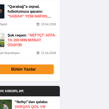
"Qarabağ"a siqnal,
futbolumuza qazanc:
"SABAH" YENI NƏFƏS
GƏTIRDI
Sport
23.04.2026
Şok rəqəm:
"NEFTÇI" AFFA-
YA 200 MIN MANAT
ÖDƏYIB
yıl Xeyrullayev
21.04.2026
Bütün Yazılar
ON XƏBƏRLƏR
“Neftçi”dən qələbə:
VARQAS QOL VƏ