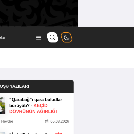
lar
ÖŞƏ YAZILARI
“Qarabağ”ı qara buludlar
bürüyüb? -
KEÇID
DÖVRÜNÜN AĞIRLIĞI
 Heydər
05.08.2026