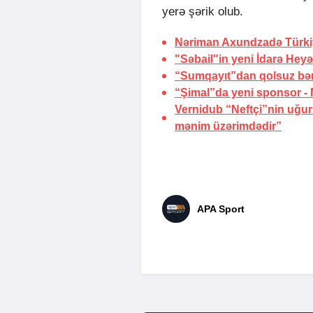
yerə şərik olub.
Nəriman Axundzadə Türki
"Səbail"in yeni İdarə Heyət
“Sumqayıt”dan qolsuz bər
“Şimal”da yeni sponsor -
Vernidub “Neftçi”nin uğu
mənim üzərimdədir”
APA Sport