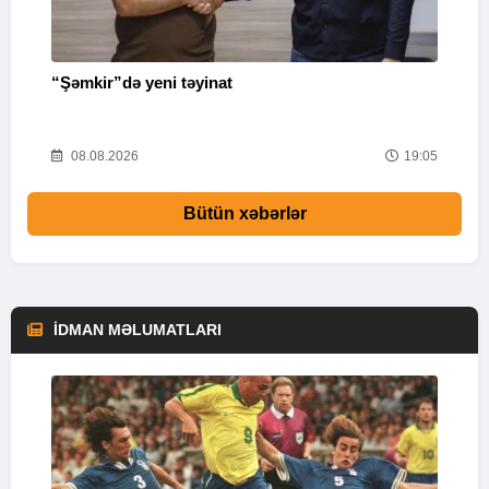
“Şəmkir”də yeni təyinat
“
44
08.08.2026
19:05
Bütün xəbərlər
İDMAN MƏLUMATLARI