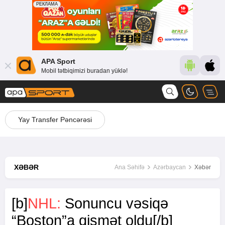
APA Sport
Mobil tətbiqimizi buradan yüklə!
Yay Transfer Pəncərəsi
XƏBƏR
Ana Səhifə
Azərbaycan
Xəbər
[b]
NHL:
Sonuncu vəsiqə
“Boston”a qismət oldu[/b]