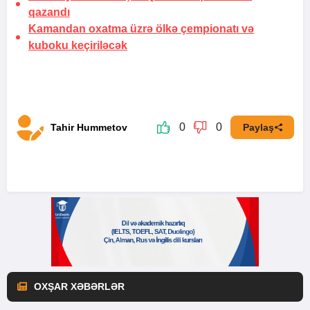
qazandı
Kamandan oxatma üzrə ölkə çempionatı və
kuboku keçiriləcək
0
0
Tahir Hummetov
Paylaş
OXŞAR XƏBƏRLƏR