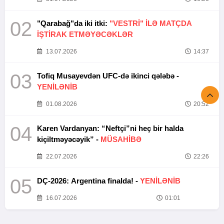
02
"Qarabağ"da iki itki:
"VESTRİ" İLƏ MATÇDA
İŞTİRAK ETMƏYƏCƏKLƏR
13.07.2026
14:37
03
Tofiq Musayevdən UFC-də ikinci qələbə -
YENİLƏNİB
01.08.2026
20:52
04
Karen Vardanyan: “Neftçi”ni heç bir halda
kiçiltməyəcəyik” -
MÜSAHİBƏ
22.07.2026
22:26
05
DÇ-2026: Argentina finalda! -
YENİLƏNİB
16.07.2026
01:01