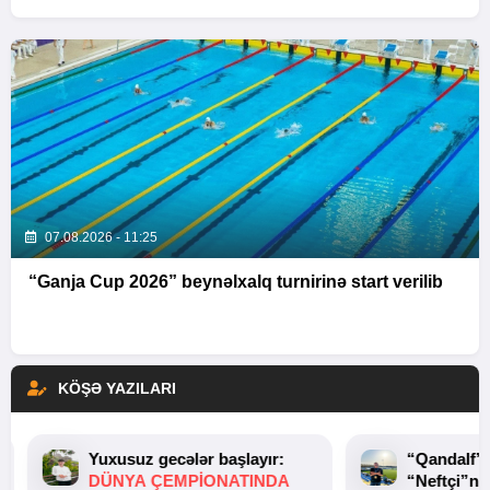
07.08.2026 - 11:25
“Ganja Cup 2026” beynəlxalq turnirinə start verilib
KÖŞƏ YAZILARI
Yuxusuz gecələr başlayır:
“Qandalf”
DÜNYA ÇEMPIONATINDA
“Neftçi”ni