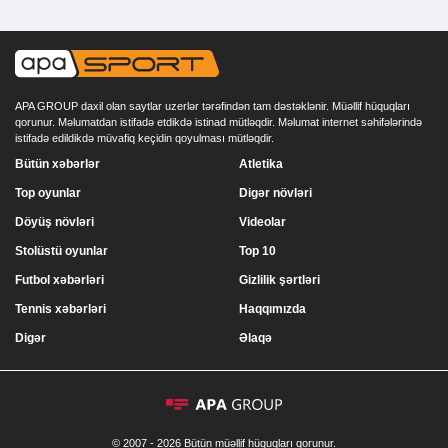
APA GROUP daxil olan saytlar uzerlər tərəfindən tam dəstəklənir. Müəllif hüquqları
qorunur. Məlumatdan istifadə etdikdə istinad mütləqdir. Məlumat internet səhifələrində
istifadə edildikdə müvafiq keçidin qoyulması mütləqdir.
Bütün xəbərlər
Atletika
Top oyunlar
Digər növləri
Döyüş növləri
Videolar
Stolüstü oyunlar
Top 10
Futbol xəbərləri
Gizlilik şərtləri
Tennis xəbərləri
Haqqımızda
Digər
Əlaqə
© 2007 - 2026 Bütün müəllif hüquqları qorunur.