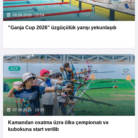
08.08.2026 - 15:54
"Ganja Cup 2026" üzgüçülük yarışı yekunlaşıb
07.08.2026 - 19:35
Kamandan oxatma üzrə ölkə çempionatı və
kubokuna start verilib