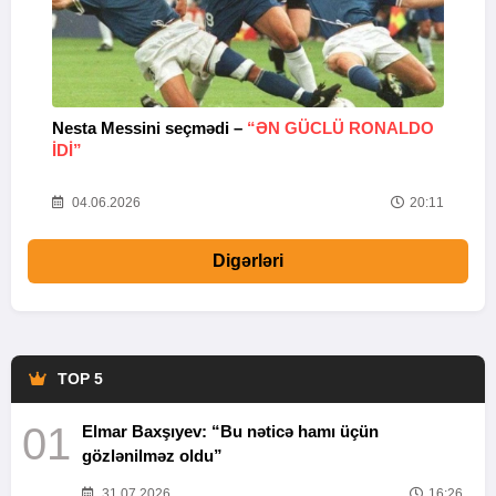
Nesta Messini seçmədi –
“ƏN GÜCLÜ RONALDO
“
IDI”
V
20
04.06.2026
20:11
Digərləri
TOP 5
01
Elmar Baxşıyev: “Bu nəticə hamı üçün
gözlənilməz oldu”
31.07.2026
16:26