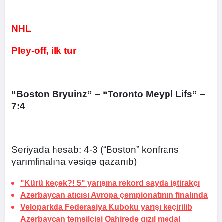
NHL
Pley-off, ilk tur
“Boston Bryuinz” – “Toronto Meypl Lifs” –
7:4
Seriyada hesab: 4-3 (“Boston” konfrans
yarımfinalına vəsiqə qazanıb)
"Kürü keçək?! 5" yarışına rekord sayda iştirakçı
Azərbaycan atıcısı Avropa çempionatının finalında
Veloparkda Federasiya Kuboku yarışı keçirilib
Azərbaycan təmsilçisi Qahirədə qızıl medal