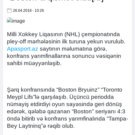
26.04.2018 - 10:26
Milli Xokkey Liqasının (NHL) çempionatında
pley-off mərhələsinin ilk turuna yekun vurulub.
Apasport.az
saytının məlumatına görə,
konfrans yarımfinallarına sonuncu vəsiqənin
sahibi müəyyənləşib.
Şərq konfransında “Boston Bryuinz” “Toronto
Meypl Lifs”lə qarşılaşıb. Üçüncü periodda
nümayiş etdirdiyi oyun sayəsində geri dönüş
edərək, qələbə qazanan “Boston” seriyanı 4:3
öndə bitirib və konfrans yarımfinalında “Tampa-
Bey Laytninq”ə rəqib olub.