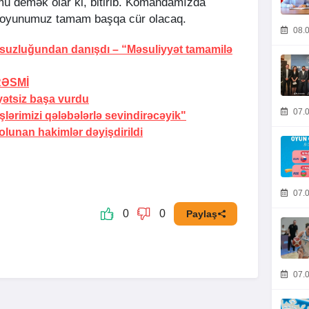
ü demək olar ki, bitirib. Komandamızda
r, oyunumuz tamam başqa cür olacaq.
08.0
rsuzluğundan danışdı –
“Məsuliyyət tamamilə
RƏSMİ
yətsiz başa vurdu
07.0
ərimizi qələbələrlə sevindirəcəyik"
lunan hakimlər dəyişdirildi
07.0
0
0
Paylaş
07.0