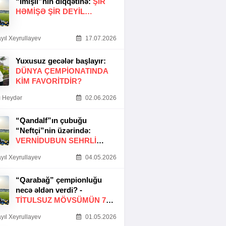
“İmişli”nin diqqətinə:
ŞIR
HƏMIŞƏ ŞIR DEYIL…
yıl Xeyrullayev
17.07.2026
Yuxusuz gecələr başlayır:
DÜNYA ÇEMPIONATINDA
KIM FAVORITDIR?
 Heydər
02.06.2026
“Qandalf”ın çubuğu
“Neftçi”nin üzərində:
VERNİDUBUN SEHRLİ
TOXUNUŞU
yıl Xeyrullayev
04.05.2026
“Qarabağ” çempionluğu
necə əldən verdi? -
TITULSUZ MÖVSÜMÜN 7
SƏBƏBI
yıl Xeyrullayev
01.05.2026