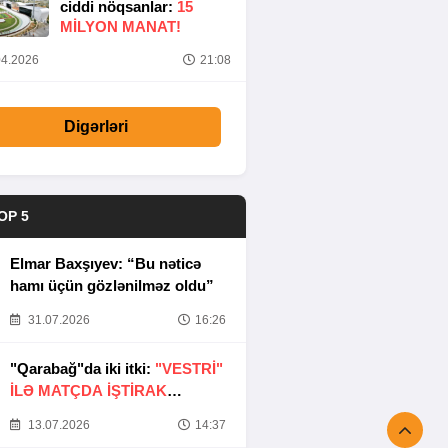
ciddi nöqsanlar:
15
MILYON MANAT!
4.2026
21:08
Digərləri
OP 5
Elmar Baxşıyev: “Bu nəticə
hamı üçün gözlənilməz oldu”
31.07.2026
16:26
"Qarabağ"da iki itki:
"VESTRİ"
İLƏ MATÇDA İŞTİRAK
ETMƏYƏCƏKLƏR
13.07.2026
14:37