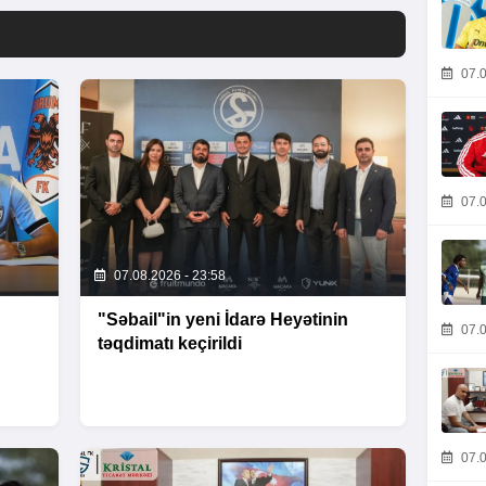
07.0
07.0
07.08.2026 - 23:58
"Səbail"in yeni İdarə Heyətinin
07.0
təqdimatı keçirildi
07.0