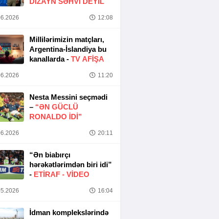
DIZAYN SƏHVI DEYIL
6.2026
12:08
Millilərimizin matçları,
Argentina-İslandiya bu
kanallarda -
TV AFİŞA
6.2026
11:20
Nesta Messini seçmədi
–
“ƏN GÜCLÜ
RONALDO IDI”
6.2026
20:11
“Ən biabırçı
hərəkətlərimdən biri idi”
-
ETIRAF -
VİDEO
5.2026
16:04
İdman komplekslərində