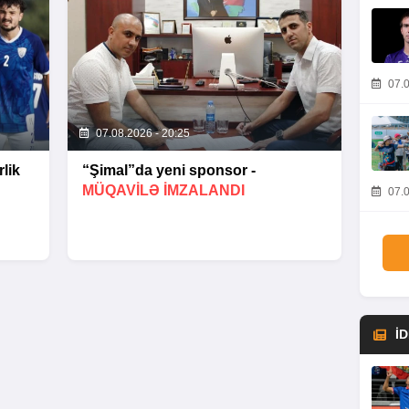
07.0
07.08.2026 - 20:25
lik
“Şimal”da yeni sponsor -
MÜQAVİLƏ İMZALANDI
07.0
İ