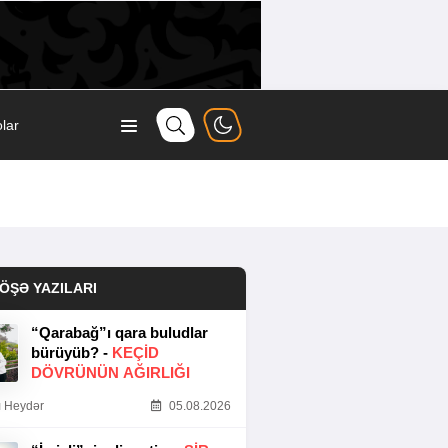
lar
ÖŞƏ YAZILARI
“Qarabağ”ı qara buludlar
bürüyüb? -
KEÇID
DÖVRÜNÜN AĞIRLIĞI
 Heydər
05.08.2026