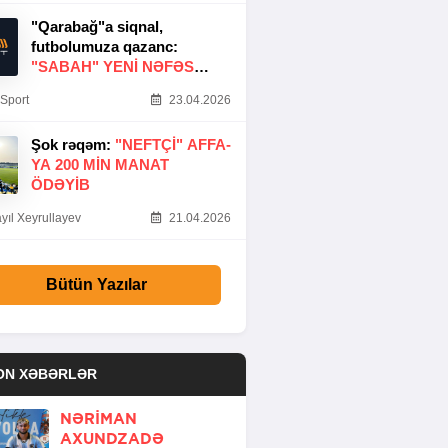
"Qarabağ"a siqnal,
futbolumuza qazanc:
"SABAH" YENI NƏFƏS
GƏTIRDI
Sport
23.04.2026
Şok rəqəm:
"NEFTÇI" AFFA-
YA 200 MIN MANAT
ÖDƏYIB
yıl Xeyrullayev
21.04.2026
Bütün Yazılar
ON XƏBƏRLƏR
NƏRIMAN
AXUNDZADƏ