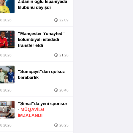
Zidanın oğlu İspaniyada
klubunu dəyişdi
8.2026
22:09
“Mançester Yunayted”
kolumbiyalı istedadı
transfer etdi
8.2026
21:28
“Sumqayıt”dan qolsuz
bərabərlik
8.2026
20:46
“Şimal”da yeni sponsor
-
MÜQAVİLƏ
İMZALANDI
8.2026
20:25