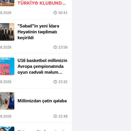
TÜRKIYƏ KLUBUNDA
-
RƏSMİ
8.2026
00:41
"Səbail"in yeni İdarə
Heyətinin təqdimatı
keçirildi
8.2026
23:58
U16 basketbol millimizin
Avropa çempionatında
oyun cədvəli məlum
olub
8.2026
23:32
Millimizdən çətin qələbə
8.2026
22:48