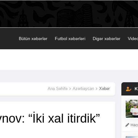
Bütün xəbərlər
Futbol xəbərləri
Digər xəbərlər
Video
Ana Səhifə
Azərbaycan
Xəbər
K
v: “İki xal itirdik”
Hacı