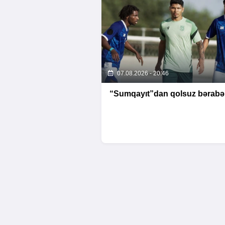
07.08.2026 - 20:46
“Sumqayıt”dan qolsuz bərabər