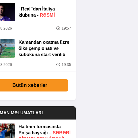
“Real”dan İtaliya
klubuna -
RƏSMİ
8.2026
19:57
Kamandan oxatma üzrə
ölkə çempionatı və
kubokuna start verilib
8.2026
19:35
Bütün xəbərlər
DMAN MƏLUMATLARI
Haitinin formasında
Polşa bayrağı –
SƏBƏBI