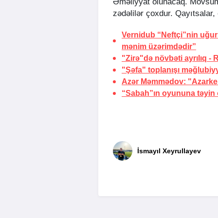
Əməliyyat olunacaq. Mövsüm
zədəlilər çoxdur. Qayıtsala
Vernidub “Neftçi”nin uğu
mənim üzərimdədir”
"Zirə"də növbəti ayrılıq -
"Şəfa" toplanışı məğlubiy
Azər Məmmədov: "Azarkeşl
“Sabah”ın oyununa təyin o
İsmayıl Xeyrullayev