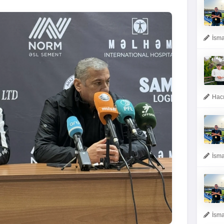
İsma
Hacı
İsma
İsma