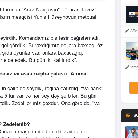
I turunun "Araz-Naxçıvan" - "Turan Tovuz"
qların məşqçisi Yunis Hüseynovun mətbuat
APA 
əyirdik. Komandamız pis təsir bağışlamadı.
 qol gördük. Buraxdığımız qollara baxsaq, öz
rşıda oyunlar var, onlara baxacağıq.
 əldə edək. Bu gün iki xal itirdik".
İsma
edəsiz və əsas rəqibə çatasız. Amma
n qalib gəlsəydik, rəqibə çatırdıq. "Va bank"
 5 tur var və hər şey dəyişə bilər. Bu gün
etdik. Zədəlilərimiz çoxdur. Ona görə də, "va
S
? Zədələnib?
 Dünənki məşqdə də Jo ciddi zədə aldı.