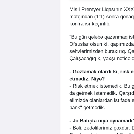
Misli Premyer Liqasının XXX
matçından (1:1) sonra qona
konfransı keçirilib.
"Bu gün qələbə qazanmaq ist
Əfsuslar olsun ki, qapımızda
səhvlərimizdən buraxırıq. Qa
Çalışacağıq k, yaxşı nəticələr
- Gözləmək olardı ki, risk 
etmədiz. Niyə?
- Risk etmək istəmədik. Bu gü
da getmək istəmədik. Qarşıda
əlimizdə olanlardan istifadə 
bank" getmədik.
- Jo Batişta niyə oynamadı
- Bəli. zədəlilərimiz çoxdur.