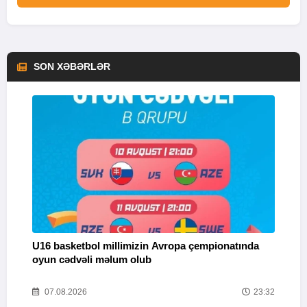
SON XƏBƏRLƏR
U16 basketbol millimizin Avropa çempionatında
M
oyun cədvəli məlum olub
58
07.08.2026
23:32