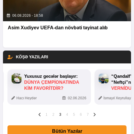
06.08.2026 - 18:58
Asim Xudiyev UEFA-dan növbəti təyinat alıb
KÖŞƏ YAZILARI
Yuxusuz gecələr başlayır:
“Qandalf”
DÜNYA ÇEMPIONATINDA
“Neftçi”ni
KIM FAVORITDIR?
VERNİDUB
TOXUNUŞ
Hacı Heydər
02.06.2026
İsmayıl Xeyrullaye
1
2
3
4
5
6
7
Bütün Yazılar