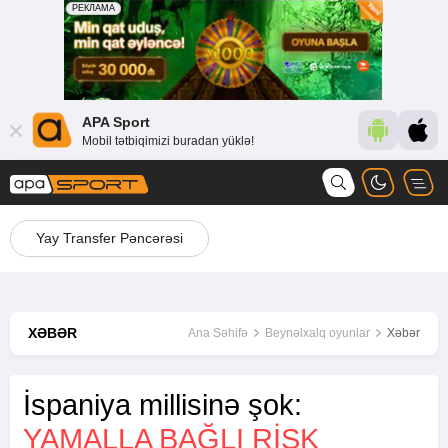
APA Sport
Mobil tətbiqimizi buradan yüklə!
Yay Transfer Pəncərəsi
XƏBƏR
Ana Səhifə
Beynəlxalq oyunlar
Xəbər
İspaniya millisinə şok:
YAMALLA BAĞLI RİSK