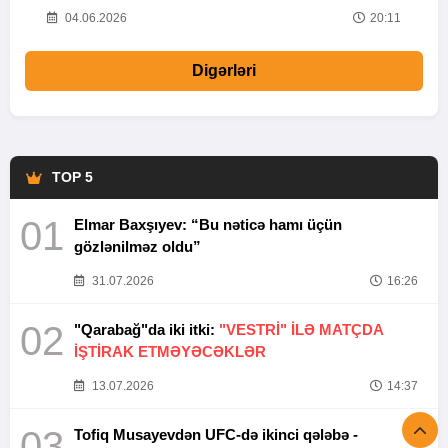
20
04.06.2026
20:11
Digərləri
TOP 5
01
Elmar Baxşıyev: “Bu nəticə hamı üçün
gözlənilməz oldu”
31.07.2026
16:26
02
"Qarabağ"da iki itki:
"VESTRİ" İLƏ MATÇDA
İŞTİRAK ETMƏYƏCƏKLƏR
13.07.2026
14:37
03
Tofiq Musayevdən UFC-də ikinci qələbə -