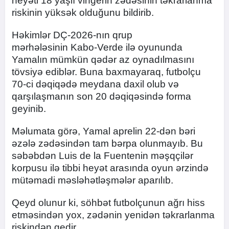
heyəti 18 yaşlı vingerin zədəsinin təkrarlanma
riskinin yüksək olduğunu bildirib.
Həkimlər DÇ-2026-nın qrup
mərhələsinin Kabo-Verde ilə oyununda
Yamalın mümkün qədər az oynadılmasını
tövsiyə ediblər. Buna baxmayaraq, futbolçu
70-ci dəqiqədə meydana daxil olub və
qarşılaşmanın son 20 dəqiqəsində forma
geyinib.
Məlumata görə, Yamal aprelin 22-dən bəri
əzələ zədəsindən tam bərpa olunmayıb. Bu
səbəbdən Luis de la Fuentenin məşqçilər
korpusu ilə tibbi heyət arasında oyun ərzində
mütəmadi məsləhətləşmələr aparılıb.
Qeyd olunur ki, söhbət futbolçunun ağrı hiss
etməsindən yox, zədənin yenidən təkrarlanma
riskindən gedir.