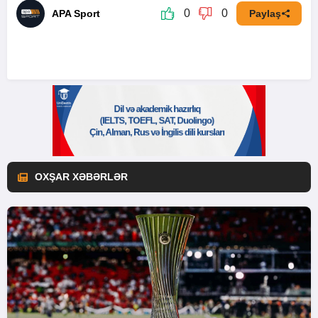
0
0
APA Sport
Paylaş
OXŞAR XƏBƏRLƏR