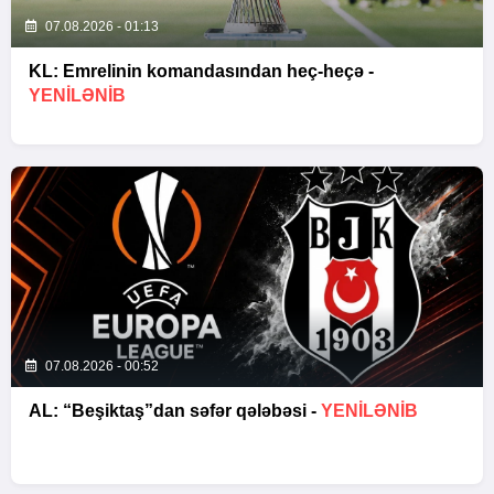
07.08.2026 - 01:13
KL: Emrelinin komandasından heç-heçə -
YENİLƏNİB
07.08.2026 - 00:52
AL: “Beşiktaş”dan səfər qələbəsi -
YENİLƏNİB