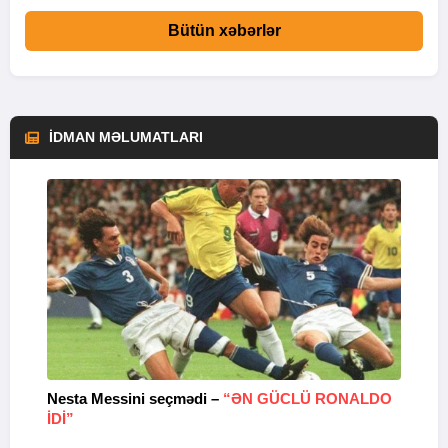
Bütün xəbərlər
İDMAN MƏLUMATLARI
Nesta Messini seçmədi –
“ƏN GÜCLÜ RONALDO
“
IDI”
V