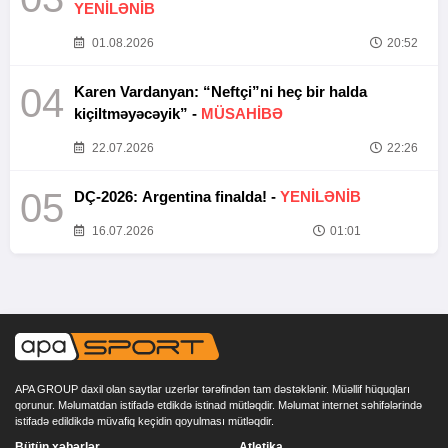
YENİLƏNİB
01.08.2026
20:52
04
Karen Vardanyan: “Neftçi”ni heç bir halda
kiçiltməyəcəyik” -
MÜSAHİBƏ
22.07.2026
22:26
05
DÇ-2026: Argentina finalda! -
YENİLƏNİB
16.07.2026
01:01
APA GROUP daxil olan saytlar uzerlər tərəfindən tam dəstəklənir. Müəllif hüquqları
qorunur. Məlumatdan istifadə etdikdə istinad mütləqdir. Məlumat internet səhifələrində
istifadə edildikdə müvafiq keçidin qoyulması mütləqdir.
Bütün xəbərlər
Atletika