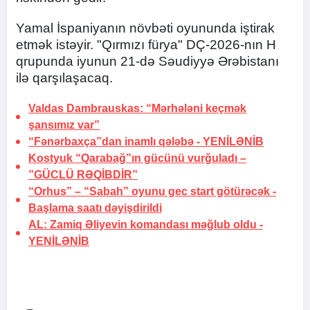
Yamal İspaniyanın növbəti oyununda iştirak
etmək istəyir. "Qırmızı fürya" DÇ-2026-nın H
qrupunda iyunun 21-də Səudiyyə Ərəbistanı
ilə qarşılaşacaq.
Valdas Dambrauskas: “Mərhələni keçmək
şansımız var”
“Fənərbaxça”dan inamlı qələbə -
YENİLƏNİB
Kostyuk “Qarabağ”ın gücünü vurğuladı –
”GÜCLÜ RƏQİBDİR”
“Orhus” – “Sabah” oyunu gec start götürəcək -
Başlama saatı dəyişdirildi
AL: Zamiq Əliyevin komandası məğlub oldu -
YENİLƏNİB