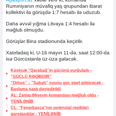
Rumıniyanın müvafiq yaş qrupundan ibarət
kollektivi ilə görüşdə 1:7 hesabı ilə uduzub.
Daha əvvəl yığma Litvaya 1:4 hesabı ilə
məğlub olmuşdu.
Görüşlər Binə stadionunda keçirilir.
Xatırladaq ki, U-16 mayın 11-də, saat 12:00-da
isə Gürcüstanla üz-üzə gələcək.
Kostyuk “Qarabağ”ın gücünü vurğuladı –
”GÜCLÜ RƏQİBDİR”
“Orhus” – “Sabah” oyunu gec start götürəcək -
Başlama saatı dəyişdirildi
AL: Zamiq Əliyevin komandası məğlub oldu -
YENİLƏNİB
ÇL: “Fənərbaxça”nın potensial rəqibləri
qarşılaşıblar -
YENİLƏNİB