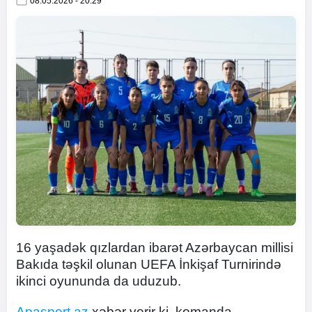
08.05.2026 - 20:29
16 yaşadək qızlardan ibarət Azərbaycan millisi
Bakıda təşkil olunan UEFA İnkişaf Turnirində
ikinci oyununda da uduzub.
Apasport.az
xəbər verir ki, komanda