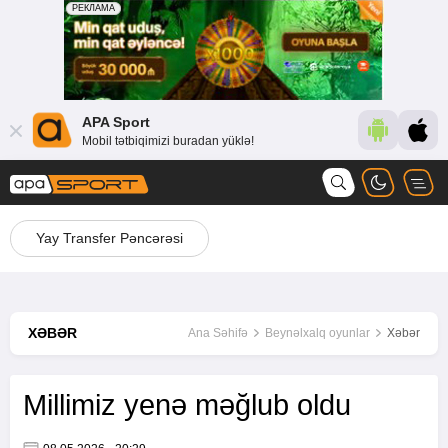
APA Sport
Mobil tətbiqimizi buradan yüklə!
Yay Transfer Pəncərəsi
XƏBƏR
Ana Səhifə
Beynəlxalq oyunlar
Xəbər
Millimiz yenə məğlub oldu