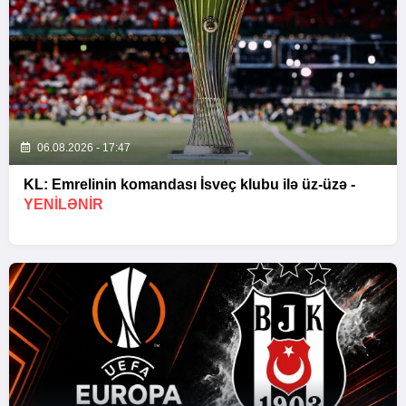
06.08.2026 - 17:47
KL: Emrelinin komandası İsveç klubu ilə üz-üzə -
YENİLƏNİR