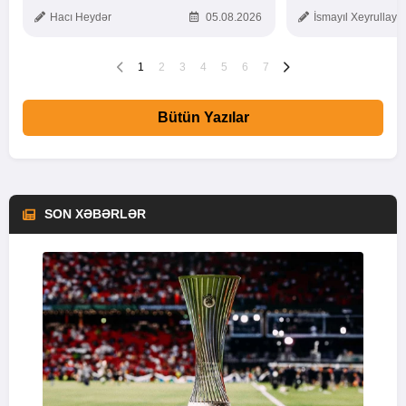
Hacı Heydər
05.08.2026
İsmayıl Xeyrullaye
1
2
3
4
5
6
7
Bütün Yazılar
SON XƏBƏRLƏR