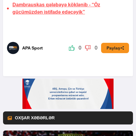
Dambrauskas qələbəyə köklənib -
“Öz
gücümüzdən istifadə edəcəyik”
0
0
APA Sport
Paylaş
OXŞAR XƏBƏRLƏR