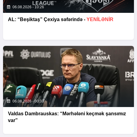
06.08.2026 - 10:26
AL: “Beşiktaş” Çexiya səfərində -
YENİLƏNİR
06.08.2026 - 00:33
Valdas Dambrauskas: “Mərhələni keçmək şansımız
var”