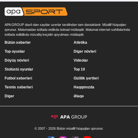
APA GROUP daxil olan saytlar uzerlər tərəfindən tam dəstəklənir. Müəllif hüquqları
qorunur. Məlumatdan istifadə etdikdə istinad mütləqdir. Məlumat internet səhifələrində
istifadə edildikdə müvafiq keçidin qoyulması mütləqdir.
Bütün xəbərlər
Atletika
Top oyunlar
Digər növləri
Döyüş növləri
Videolar
Stolüstü oyunlar
Top 10
Futbol xəbərləri
Gizlilik şərtləri
Tennis xəbərləri
Haqqımızda
Digər
Əlaqə
© 2007 - 2026 Bütün müəllif hüquqları qorunur.