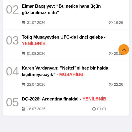
02
Elmar Baxşıyev: “Bu nəticə hamı üçün
gözlənilməz oldu”
31.07.2026
16:26
03
Tofiq Musayevdən UFC-də ikinci qələbə -
YENİLƏNİB
01.08.2026
20:52
04
Karen Vardanyan: “Neftçi”ni heç bir halda
kiçiltməyəcəyik” -
MÜSAHİBƏ
22.07.2026
22:26
05
DÇ-2026: Argentina finalda! -
YENİLƏNİB
16.07.2026
01:01