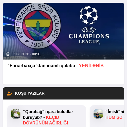
06.08.2026 - 00:01
“Fənərbaxça”dan inamlı qələbə -
YENİLƏNİB
KÖŞƏ YAZILARI
“Qarabağ”ı qara buludlar
“İmişli”ni
bürüyüb? -
KEÇID
HƏMIŞƏ Ş
DÖVRÜNÜN AĞIRLIĞI