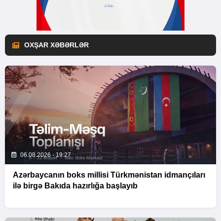
OXŞAR XƏBƏRLƏR
06.08.2026 - 19:27
Azərbaycanın boks millisi Türkmənistan idmançıları
ilə birgə Bakıda hazırlığa başlayıb