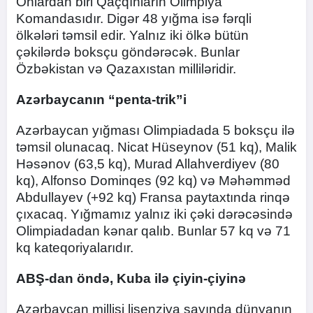
Onlardan biri Qaçqınların Olimpiya
Komandasıdır. Digər 48 yığma isə fərqli
ölkələri təmsil edir. Yalnız iki ölkə bütün
çəkilərdə boksçu göndərəcək. Bunlar
Özbəkistan və Qazaxıstan milliləridir.
Azərbaycanın “penta-trik”i
Azərbaycan yığması Olimpiadada 5 boksçu ilə
təmsil olunacaq. Nicat Hüseynov (51 kq), Malik
Həsənov (63,5 kq), Murad Allahverdiyev (80
kq), Alfonso Dominqes (92 kq) və Məhəmməd
Abdullayev (+92 kq) Fransa paytaxtında rinqə
çıxacaq. Yığmamız yalnız iki çəki dərəcəsində
Olimpiadadan kənar qalıb. Bunlar 57 kq və 71
kq kateqoriyalarıdır.
ABŞ-dan öndə, Kuba ilə çiyin-çiyinə
Azərbaycan millisi lisenziya sayında dünyanın