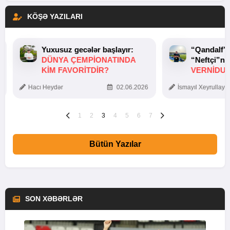
KÖŞƏ YAZILARI
Yuxusuz gecələr başlayır:
“Qandalf”
DÜNYA ÇEMPIONATINDA
“Neftçi”ni
KIM FAVORITDIR?
VERNİDUB
TOXUNUŞ
Hacı Heydər
02.06.2026
İsmayıl Xeyrullaye
1
2
3
4
5
6
7
Bütün Yazılar
SON XƏBƏRLƏR