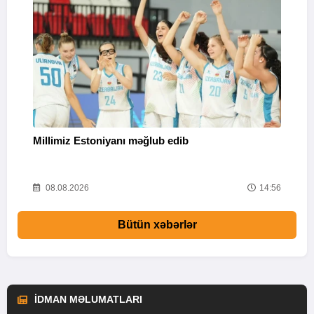
Millimiz Estoniyanı məğlub edib
S
02
08.08.2026
14:56
Bütün xəbərlər
İDMAN MƏLUMATLARI