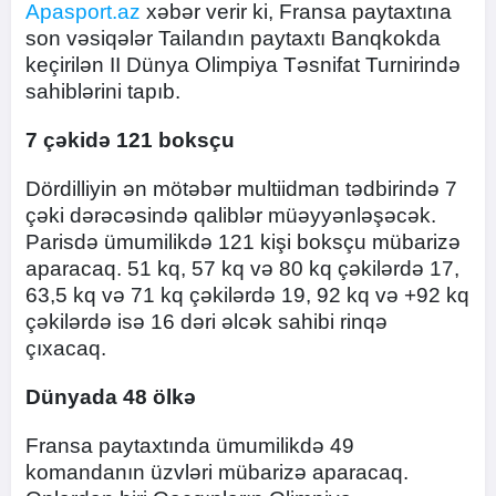
Apasport.az
xəbər verir ki, Fransa paytaxtına
son vəsiqələr Tailandın paytaxtı Banqkokda
keçirilən II Dünya Olimpiya Təsnifat Turnirində
sahiblərini tapıb.
7 çəkidə 121 boksçu
Dördilliyin ən mötəbər multiidman tədbirində 7
çəki dərəcəsində qaliblər müəyyənləşəcək.
Parisdə ümumilikdə 121 kişi boksçu mübarizə
aparacaq. 51 kq, 57 kq və 80 kq çəkilərdə 17,
63,5 kq və 71 kq çəkilərdə 19, 92 kq və +92 kq
çəkilərdə isə 16 dəri əlcək sahibi rinqə
çıxacaq.
Dünyada 48 ölkə
Fransa paytaxtında ümumilikdə 49
komandanın üzvləri mübarizə aparacaq.