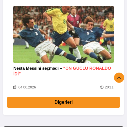
Nesta Messini seçmədi –
“ƏN GÜCLÜ RONALDO
“
IDI”
V
20
04.06.2026
20:11
Digərləri