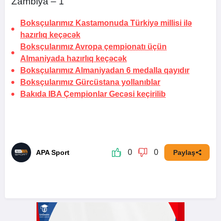
Zambiya – 1
Boksçularımız Kastamonuda Türkiyə millisi ilə
hazırlıq keçəcək
Boksçularımız Avropa çempionatı üçün
Almaniyada hazırlıq keçəcək
Boksçularımız Almaniyadan 6 medalla qayıdır
Boksçularımız Gürcüstana yollanıblar
Bakıda IBA Çempionlar Gecəsi keçirilib
0
0
APA Sport
Paylaş