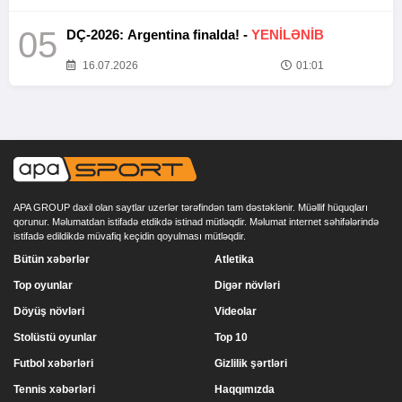
05
DÇ-2026: Argentina finalda! -
YENİLƏNİB
16.07.2026
01:01
APA GROUP daxil olan saytlar uzerlər tərəfindən tam dəstəklənir. Müəllif hüquqları
qorunur. Məlumatdan istifadə etdikdə istinad mütləqdir. Məlumat internet səhifələrində
istifadə edildikdə müvafiq keçidin qoyulması mütləqdir.
Bütün xəbərlər
Atletika
Top oyunlar
Digər növləri
Döyüş növləri
Videolar
Stolüstü oyunlar
Top 10
Futbol xəbərləri
Gizlilik şərtləri
Tennis xəbərləri
Haqqımızda