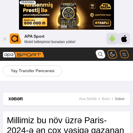
APA Sport
Mobil tətbiqimizi buradan yüklə!
Yay Transfer Pəncərəsi
XƏBƏR
Ana Səhifə
Boks
Xəbər
Millimiz bu növ üzrə Paris-
2024-ə ən çox vəsiqə qazanan