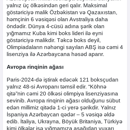
yalnız üç ölkəsindən geri qalır. Maksimal
göstəriciyə malik Özbəkistan və Qazaxıstan,
həmçinin 6 vəsiqəsi olan Avstraliya daha
öndədir. Dünya 4-cüsü adına şərik olan
yığmamız Kuba kimi boks lideri ilə eyni
göstəriciyə malikdir. Təkcə boks deyil,
Olimpiadaların nəhəngi sayılan ABŞ isə cəmi 4
lisenziya ilə Azərbaycana həsəd aparır.
Avropa rinqinin ağası
Paris-2024-də iştirak edəcək 121 boksçudan
yalnız 48-si Avropanı təmsil edir. “Köhnə
qitə”nin cəmi 20 ölkəsi olimpiya lisenziyasına
sevinib. Avropa rinqinin ağası olduğunu sübut
edən millimiz qitədə 1-ci yerə şərikdir. Yalnız
İspaniya Azərbaycan qədər – 5 vəsiqə əldə
edib. İtaliya, Ukrayna, Böyük Britaniya, Türkiyə
kimi ölkələr isə yığmamıza aşağıdan yuxarı