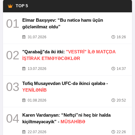
TOP 5
01
Elmar Baxşıyev: “Bu nəticə hamı üçün
gözlənilməz oldu”
31.07.2026
16:26
02
"Qarabağ"da iki itki:
"VESTRİ" İLƏ MATÇDA
İŞTİRAK ETMƏYƏCƏKLƏR
13.07.2026
14:37
03
Tofiq Musayevdən UFC-də ikinci qələbə -
YENİLƏNİB
01.08.2026
20:52
04
Karen Vardanyan: “Neftçi”ni heç bir halda
kiçiltməyəcəyik” -
MÜSAHİBƏ
22.07.2026
22:26