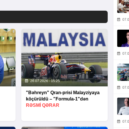
07.0
07.0
26.07.2026 - 15:25
07.0
"Bəhreyn" Qran-prisi Malayziyaya
köçürüldü – "Formula-1"dən
RƏSMI QƏRAR
07.0