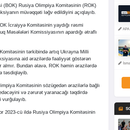
si (BOK) Rusiya Olimpiya Komitəsinin (ROK)
nksiyanın müvəqqəti ləğv edildiyini açıqlayıb.
BOK İcraiyyə Komitəsinin yaydığı rəsmi
APA 
q Məsələləri Komissiyasının apardığı ətraflı
 Komitəsinin tərkibində artıq Ukrayna Milli
ksiyasına aid ərazilərdə fəaliyyət göstərən
İsma
yer almır. Bundan əlavə, ROK həmin ərazilərdə
ə təsdiqləyib.
impiya Komitəsinin sözügedən ərazilərlə bağlı
edəcəyini və zərurət yaranacağı təqdirdə
i vurğulayıb.
S
r 2023-cü ildə Rusiya Olimpiya Komitəsinin