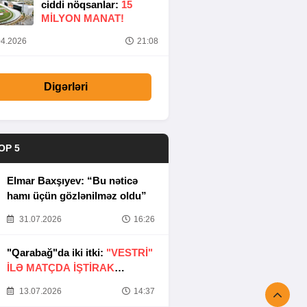
ciddi nöqsanlar:
15
MILYON MANAT!
4.2026
21:08
Digərləri
OP 5
Elmar Baxşıyev: “Bu nəticə
hamı üçün gözlənilməz oldu”
31.07.2026
16:26
"Qarabağ"da iki itki:
"VESTRİ"
İLƏ MATÇDA İŞTİRAK
ETMƏYƏCƏKLƏR
13.07.2026
14:37