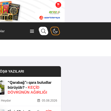
lar
ÖŞƏ YAZILARI
“Qarabağ”ı qara buludlar
bürüyüb? -
KEÇID
DÖVRÜNÜN AĞIRLIĞI
 Heydər
05.08.2026