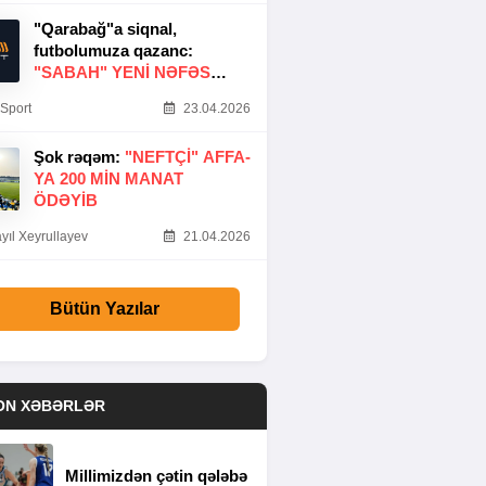
"Qarabağ"a siqnal,
futbolumuza qazanc:
"SABAH" YENI NƏFƏS
GƏTIRDI
Sport
23.04.2026
Şok rəqəm:
"NEFTÇI" AFFA-
YA 200 MIN MANAT
ÖDƏYIB
yıl Xeyrullayev
21.04.2026
Bütün Yazılar
ON XƏBƏRLƏR
Millimizdən çətin qələbə