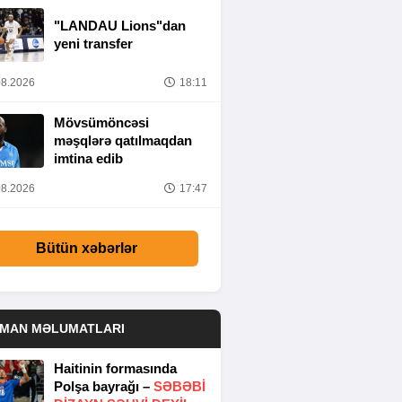
ÜZƏRIMDƏDIR”
"LANDAU Lions"dan
yeni transfer
8.2026
18:11
Mövsümöncəsi
məşqlərə qatılmaqdan
imtina edib
8.2026
17:47
Bütün xəbərlər
DMAN MƏLUMATLARI
Haitinin formasında
Polşa bayrağı –
SƏBƏBI