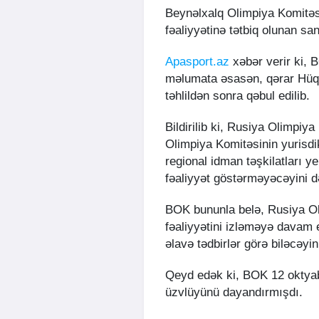
Beynəlxalq Olimpiya Komitə
fəaliyyətinə tətbiq olunan sa
Apasport.az
xəbər verir ki, 
məlumata əsasən, qərar Hüqu
təhlildən sonra qəbul edilib.
Bildirilib ki, Rusiya Olimpiya
Olimpiya Komitəsinin yurisdi
regional idman təşkilatları 
fəaliyyət göstərməyəcəyini d
BOK bununla belə, Rusiya Ol
fəaliyyətini izləməyə davam 
əlavə tədbirlər görə biləcəyin
Qeyd edək ki, BOK 12 oktyab
üzvlüyünü dayandırmışdı.