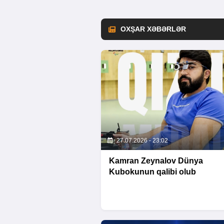
OXŞAR XƏBƏRLƏR
27.07.2026 - 23:02
Kamran Zeynalov Dünya
Kubokunun qalibi olub