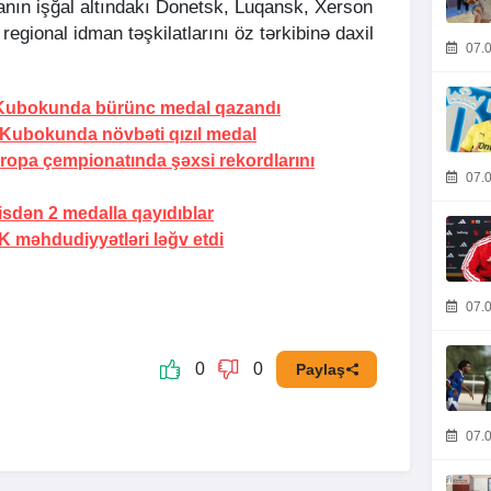
ın işğal altındakı Donetsk, Luqansk, Xerson
regional idman təşkilatlarını öz tərkibinə daxil
07.0
 Kubokunda bürünc medal qazandı
Kubokunda növbəti qızıl medal
ropa çempionatında şəxsi rekordlarını
07.0
isdən 2 medalla qayıdıblar
 məhdudiyyətləri ləğv etdi
07.0
0
0
Paylaş
07.0