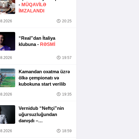
-
MÜQAVİLƏ
İMZALANDI
8.2026
20:25
“Real”dan İtaliya
klubuna -
RƏSMİ
8.2026
19:57
Kamandan oxatma üzrə
ölkə çempionatı və
kubokuna start verilib
8.2026
19:35
Vernidub “Neftçi”nin
uğursuzluğundan
danışdı –
“MƏSULIYYƏT
8.2026
18:59
TAMAMILƏ MƏNIM