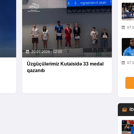
07.0
20.07.2026 - 12:05
07.0
Üzgüçülərimiz Kutaisidə 33 medal
qazanıb
İ