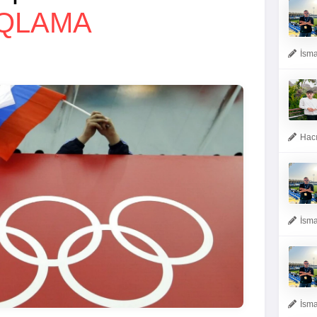
IQLAMA
İsma
Hacı
İsma
İsma