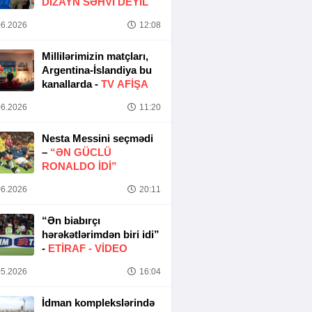
DIZAYN SƏHVI DEYIL
6.2026
12:08
Millilərimizin matçları,
Argentina-İslandiya bu
kanallarda -
TV AFİŞA
6.2026
11:20
Nesta Messini seçmədi
–
“ƏN GÜCLÜ
RONALDO IDI”
6.2026
20:11
“Ən biabırçı
hərəkətlərimdən biri idi”
-
ETIRAF -
VİDEO
5.2026
16:04
İdman komplekslərində