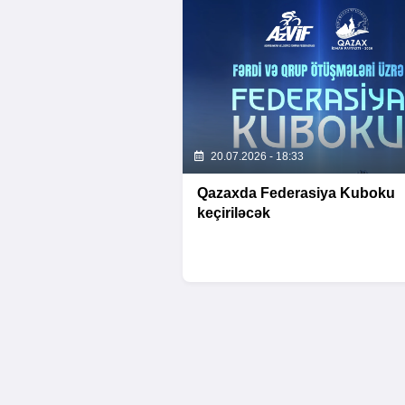
20.07.2026 - 18:33
Qazaxda Federasiya Kuboku
keçiriləcək