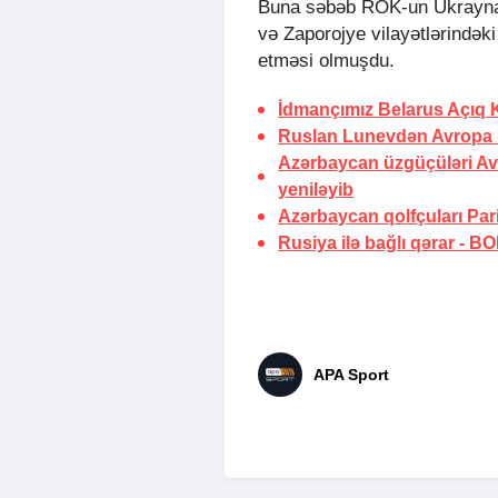
Buna səbəb ROK-un Ukraynan
və Zaporojye vilayətlərindəki 
etməsi olmuşdu.
İdmançımız Belarus Açıq
Ruslan Lunevdən Avropa 
Azərbaycan üzgüçüləri Av
yeniləyib
Azərbaycan qolfçuları Par
Rusiya ilə bağlı qərar -
BOK
APA Sport