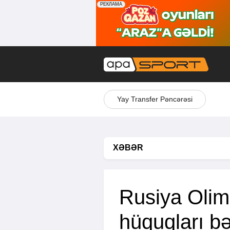
Yay Transfer Pəncərəsi
XƏBƏR
Rusiya Olim
hüquqları bə