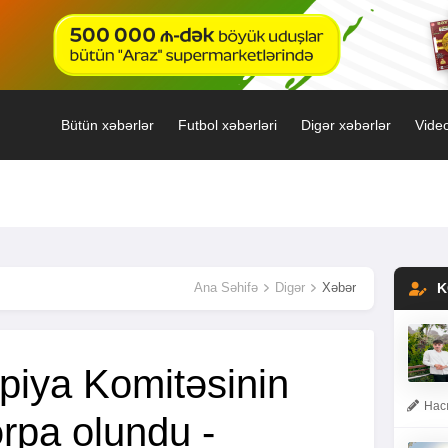
Bütün xəbərlər
Futbol xəbərləri
Digər xəbərlər
Video
Ana Səhifə
Digər
Xəbər
K
piya Komitəsinin
Hacı
rpa olundu -