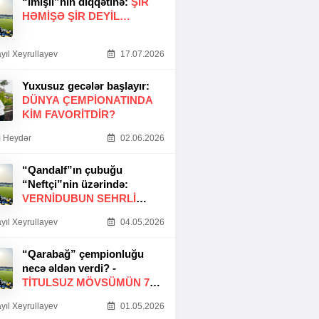
“İmişli”nin diqqətinə:
ŞIR
HƏMIŞƏ ŞIR DEYIL…
yıl Xeyrullayev
17.07.2026
Yuxusuz gecələr başlayır:
DÜNYA ÇEMPIONATINDA
KIM FAVORITDIR?
 Heydər
02.06.2026
“Qandalf”ın çubuğu
“Neftçi”nin üzərində:
VERNİDUBUN SEHRLİ
TOXUNUŞU
yıl Xeyrullayev
04.05.2026
“Qarabağ” çempionluğu
necə əldən verdi? -
TITULSUZ MÖVSÜMÜN 7
SƏBƏBI
yıl Xeyrullayev
01.05.2026