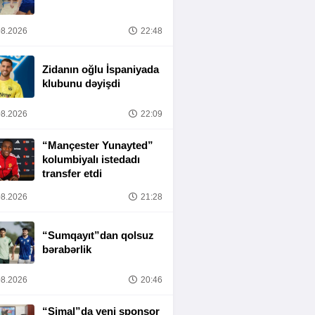
8.2026
22:48
Zidanın oğlu İspaniyada
klubunu dəyişdi
8.2026
22:09
“Mançester Yunayted”
kolumbiyalı istedadı
transfer etdi
8.2026
21:28
“Sumqayıt”dan qolsuz
bərabərlik
8.2026
20:46
“Şimal”da yeni sponsor