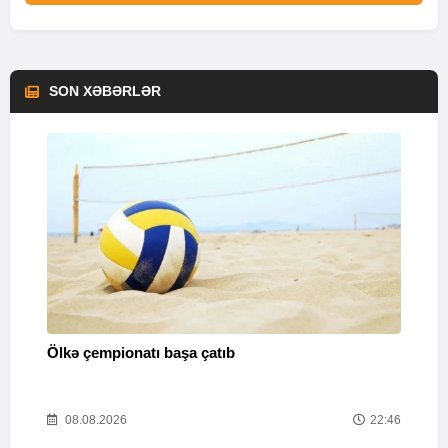
SON XƏBƏRLƏR
Ölkə çempionatı başa çatıb
T
37
08.08.2026
22:46