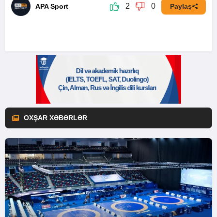
2
0
APA Sport
Paylaş
OXŞAR XƏBƏRLƏR