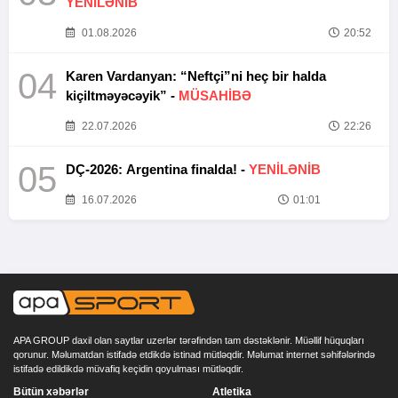
YENİLƏNİB
01.08.2026
20:52
04
Karen Vardanyan: “Neftçi”ni heç bir halda
kiçiltməyəcəyik” -
MÜSAHİBƏ
22.07.2026
22:26
05
DÇ-2026: Argentina finalda! -
YENİLƏNİB
16.07.2026
01:01
APA GROUP daxil olan saytlar uzerlər tərəfindən tam dəstəklənir. Müəllif hüquqları
qorunur. Məlumatdan istifadə etdikdə istinad mütləqdir. Məlumat internet səhifələrində
istifadə edildikdə müvafiq keçidin qoyulması mütləqdir.
Bütün xəbərlər
Atletika