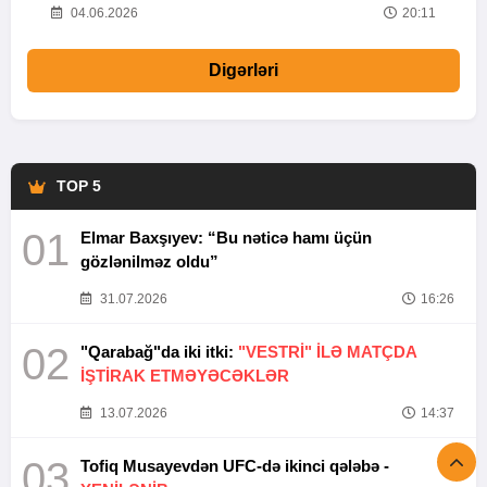
20
04.06.2026
20:11
Digərləri
TOP 5
01
Elmar Baxşıyev: “Bu nəticə hamı üçün
gözlənilməz oldu”
31.07.2026
16:26
02
"Qarabağ"da iki itki:
"VESTRİ" İLƏ MATÇDA
İŞTİRAK ETMƏYƏCƏKLƏR
13.07.2026
14:37
03
Tofiq Musayevdən UFC-də ikinci qələbə -