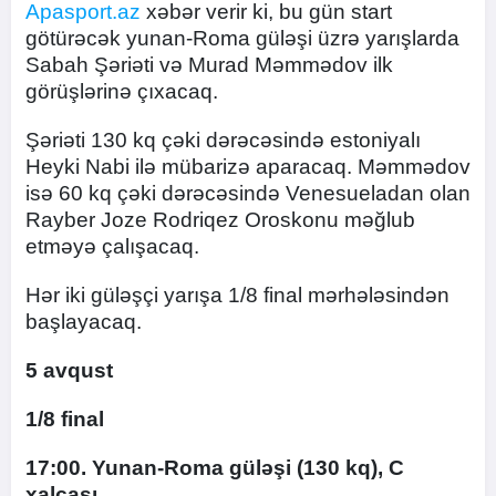
Apasport.az
xəbər verir ki, bu gün start
götürəcək yunan-Roma güləşi üzrə yarışlarda
Sabah Şəriəti və Murad Məmmədov ilk
görüşlərinə çıxacaq.
Şəriəti 130 kq çəki dərəcəsində estoniyalı
Heyki Nabi ilə mübarizə aparacaq. Məmmədov
isə 60 kq çəki dərəcəsində Venesueladan olan
Rayber Joze Rodriqez Oroskonu məğlub
etməyə çalışacaq.
Hər iki güləşçi yarışa 1/8 final mərhələsindən
başlayacaq.
5 avqust
1/8 final
17:00. Yunan-Roma güləşi (130 kq), C
xalçası