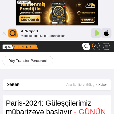
APA Sport
Mobil tətbiqimizi buradan yüklə!
Yay Transfer Pəncərəsi
XƏBƏR
Ana Səhifə
Güləş
Xəbər
Paris-2024: Güləşçilərimiz
mübarizəyə başlayır
- GÜNÜN