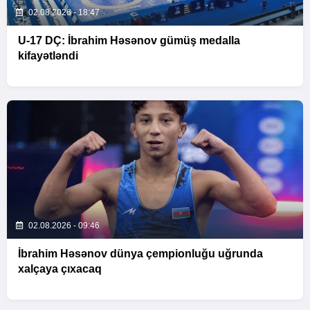
02.08.2026 - 18:47
U-17 DÇ: İbrahim Həsənov gümüş medalla
kifayətləndi
02.08.2026 - 09:46
İbrahim Həsənov dünya çempionluğu uğrunda
xalçaya çıxacaq