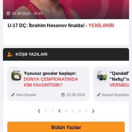
01.08.2026 - 18:33
U-17 DÇ: İbrahim Həsənov finalda! -
YENİLƏNİB
KÖŞƏ YAZILARI
Yuxusuz gecələr başlayır:
“Qandalf”
DÜNYA ÇEMPIONATINDA
“Neftçi”ni
KIM FAVORITDIR?
VERNİDUB
TOXUNUŞ
Hacı Heydər
02.06.2026
İsmayıl Xeyrullaye
1
2
3
4
5
6
7
Bütün Yazılar