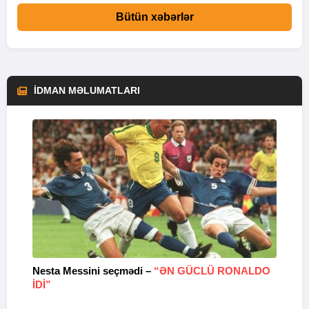
Bütün xəbərlər
İDMAN MƏLUMATLARI
Nesta Messini seçmədi –
“ƏN GÜCLÜ RONALDO
“
IDI”
V