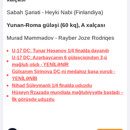
Sabah Şəriəti - Heyki Nabi (Finlandiya)
Yunan-Roma güləşi (60 kq), A xalçası
Murad Məmmədov - Rayber Joze Rodriqes
U-17 DÇ: Tunar Həsənov 1/4 finalda dayandı
U-17 DÇ: Azərbaycanın 6 güləşçisindən 3-ü
məğlub olub -
YENİLƏNİR
Gülxanım Şirinova DÇ-ni medalsız başa vurub -
YENİLƏNİB
Nihad Süleymanlı 1/4 finalda uduzdu
Hüseyn Rzazadə mundiala məğlubiyyətlə başladı –
İlk görüşdə uduzdu