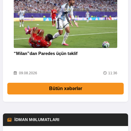
“Milan”dan Paredes üçün təklif
M
53
09.08.2026
11:36
Bütün xəbərlər
İDMAN MƏLUMATLARI