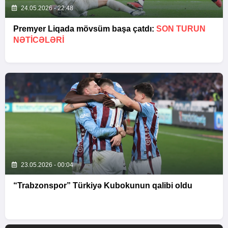
24.05.2026 - 22:48
Premyer Liqada mövsüm başa çatdı:
SON TURUN
NƏTİCƏLƏRİ
23.05.2026 - 00:04
“Trabzonspor” Türkiyə Kubokunun qalibi oldu