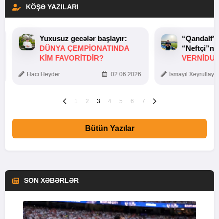
KÖŞƏ YAZILARI
Yuxusuz gecələr başlayır:
“Qandalf”
DÜNYA ÇEMPIONATINDA
“Neftçi”ni
KIM FAVORITDIR?
VERNİDUB
TOXUNUŞ
Hacı Heydər
02.06.2026
İsmayıl Xeyrullaye
1
2
3
4
5
6
7
Bütün Yazılar
SON XƏBƏRLƏR