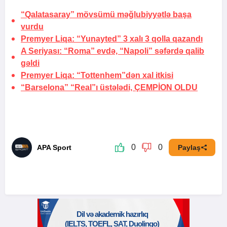
“Qalatasaray” mövsümü məğlubiyyətlə başa
vurdu
Premyer Liqa: “Yunayted” 3 xalı 3 qolla qazandı
A Seriyası: “Roma” evdə, “Napoli” səfərdə qalib
gəldi
Premyer Liqa: “Tottenhem”dən xal itkisi
“Barselona” “Real”ı üstələdi,
ÇEMPİON OLDU
0
0
APA Sport
Paylaş