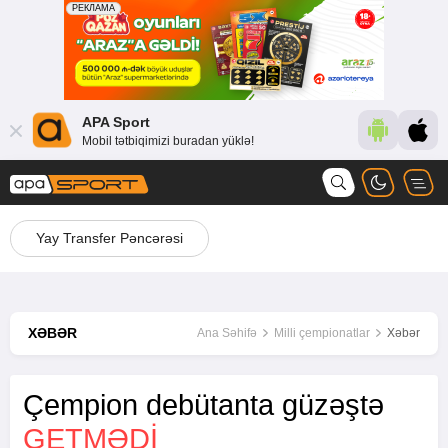
APA Sport
Mobil tətbiqimizi buradan yüklə!
Yay Transfer Pəncərəsi
XƏBƏR
Ana Səhifə
Milli çempionatlar
Xəbər
Çempion debütanta güzəştə
GETMƏDI