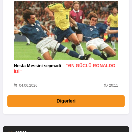
Nesta Messini seçmədi –
“ƏN GÜCLÜ RONALDO
“
IDI”
V
20
04.06.2026
20:11
Digərləri