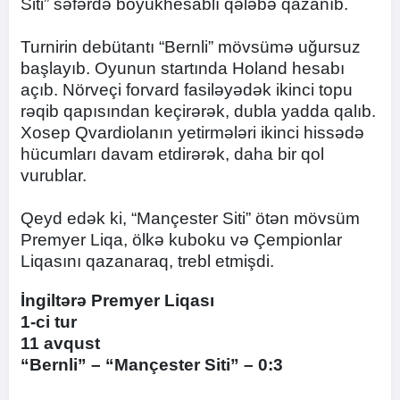
Siti” səfərdə böyükhesablı qələbə qazanıb.
Turnirin debütantı “Bernli” mövsümə uğursuz
başlayıb. Oyunun startında Holand hesabı
açıb. Nörveçi forvard fasiləyədək ikinci topu
rəqib qapısından keçirərək, dubla yadda qalıb.
Xosep Qvardiolanın yetirmələri ikinci hissədə
hücumları davam etdirərək, daha bir qol
vurublar.
Qeyd edək ki, “Mançester Siti” ötən mövsüm
Premyer Liqa, ölkə kuboku və Çempionlar
Liqasını qazanaraq, trebl etmişdi.
İngiltərə Premyer Liqası
1-ci tur
11 avqust
“Bernli” – “Mançester Siti” – 0:3