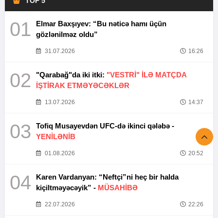
TOP 5
01
Elmar Baxşıyev: “Bu nəticə hamı üçün
gözlənilməz oldu”
31.07.2026
16:26
02
"Qarabağ"da iki itki:
"VESTRİ" İLƏ MATÇDA
İŞTİRAK ETMƏYƏCƏKLƏR
13.07.2026
14:37
03
Tofiq Musayevdən UFC-də ikinci qələbə -
YENİLƏNİB
01.08.2026
20:52
04
Karen Vardanyan: “Neftçi”ni heç bir halda
kiçiltməyəcəyik” -
MÜSAHİBƏ
22.07.2026
22:26