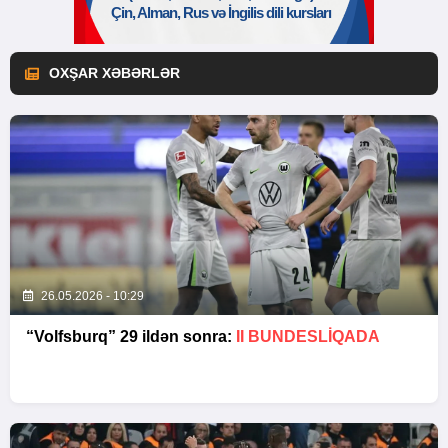
OXŞAR XƏBƏRLƏR
26.05.2026 - 10:29
“Volfsburq” 29 ildən sonra:
II BUNDESLİQADA