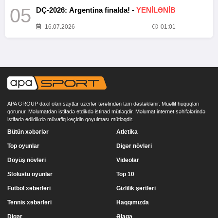
05
DÇ-2026: Argentina finalda! -
YENİLƏNİB
16.07.2026
01:01
APA GROUP daxil olan saytlar uzerlər tərəfindən tam dəstəklənir. Müəllif hüquqları
qorunur. Məlumatdan istifadə etdikdə istinad mütləqdir. Məlumat internet səhifələrində
istifadə edildikdə müvafiq keçidin qoyulması mütləqdir.
Bütün xəbərlər
Atletika
Top oyunlar
Digər növləri
Döyüş növləri
Videolar
Stolüstü oyunlar
Top 10
Futbol xəbərləri
Gizlilik şərtləri
Tennis xəbərləri
Haqqımızda
Digər
Əlaqə