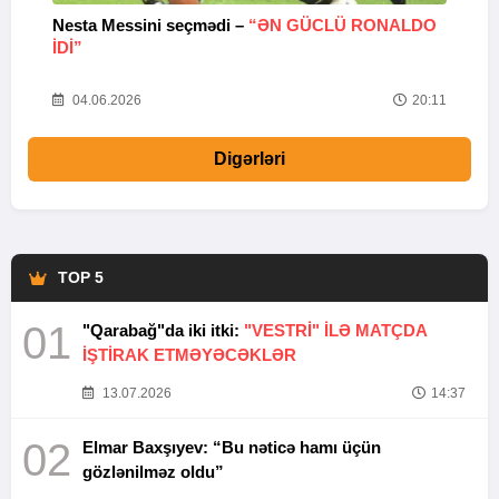
Nesta Messini seçmədi –
“ƏN GÜCLÜ RONALDO
“
IDI”
V
20
04.06.2026
20:11
Digərləri
TOP 5
01
"Qarabağ"da iki itki:
"VESTRİ" İLƏ MATÇDA
İŞTİRAK ETMƏYƏCƏKLƏR
13.07.2026
14:37
02
Elmar Baxşıyev: “Bu nəticə hamı üçün
gözlənilməz oldu”