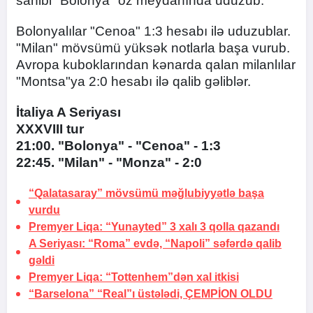
sahibi "Bolonya" öz meydanında uduzub.
Bolonyalılar "Cenoa" 1:3 hesabı ilə uduzublar.
"Milan" mövsümü yüksək notlarla başa vurub.
Avropa kuboklarından kənarda qalan milanlılar
"Montsa"ya 2:0 hesabı ilə qalib gəliblər.
İtaliya A Seriyası
XXXVIII tur
21:00. "Bolonya" - "Cenoa" - 1:3
22:45. "Milan" - "Monza" - 2:0
“Qalatasaray” mövsümü məğlubiyyətlə başa
vurdu
Premyer Liqa: “Yunayted” 3 xalı 3 qolla qazandı
A Seriyası: “Roma” evdə, “Napoli” səfərdə qalib
gəldi
Premyer Liqa: “Tottenhem”dən xal itkisi
“Barselona” “Real”ı üstələdi,
ÇEMPİON OLDU