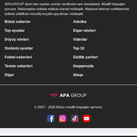
APA GROUP daxil olan saytlar uzerlər tərəfindən tam dəstəklənir. Müəllif hüquqları
qorunur. Məlumatdan istifadə etdikdə istinad mütləqdir. Məlumat internet səhifələrində
istifadə edildikdə müvafiq keçidin qoyulması mütləqdir.
Bütün xəbərlər
Atletika
Top oyunlar
Digər növləri
Döyüş növləri
Videolar
Stolüstü oyunlar
Top 10
Futbol xəbərləri
Gizlilik şərtləri
Tennis xəbərləri
Haqqımızda
Digər
Əlaqə
© 2007 - 2026 Bütün müəllif hüquqları qorunur.