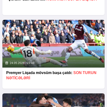
24.05.2026 - 22:48
Premyer Liqada mövsüm başa çatdı:
SON TURUN
NƏTİCƏLƏRİ