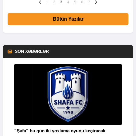
1
2
3
4
5
6
7
Bütün Yazılar
SON XƏBƏRLƏR
“Şəfa” bu gün iki yoxlama oyunu keçirəcək
F