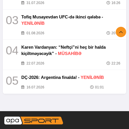
31.07.2026
16:26
03
Tofiq Musayevdən UFC-də ikinci qələbə -
YENİLƏNİB
01.08.2026
20:52
04
Karen Vardanyan: “Neftçi”ni heç bir halda
kiçiltməyəcəyik” -
MÜSAHİBƏ
22.07.2026
22:26
05
DÇ-2026: Argentina finalda! -
YENİLƏNİB
16.07.2026
01:01