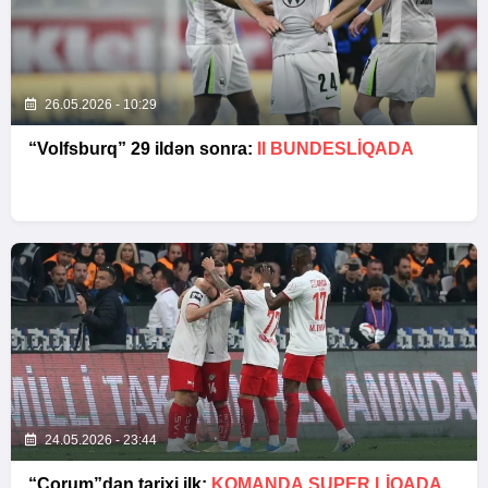
26.05.2026 - 10:29
“Volfsburq” 29 ildən sonra:
II BUNDESLİQADA
24.05.2026 - 23:44
“Çorum”dan tarixi ilk:
KOMANDA SUPER LIQADA