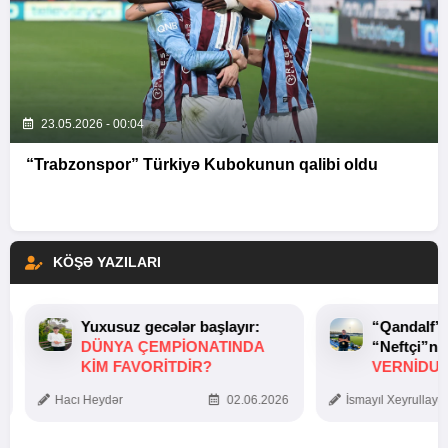
23.05.2026 - 00:04
“Trabzonspor” Türkiyə Kubokunun qalibi oldu
KÖŞƏ YAZILARI
Yuxusuz gecələr başlayır:
“Qandalf”
DÜNYA ÇEMPIONATINDA
“Neftçi”ni
KIM FAVORITDIR?
VERNİDUB
TOXUNUŞ
Hacı Heydər
02.06.2026
İsmayıl Xeyrullaye