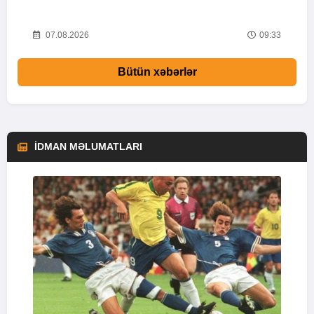
51
07.08.2026
09:33
Bütün xəbərlər
İDMAN MƏLUMATLARI