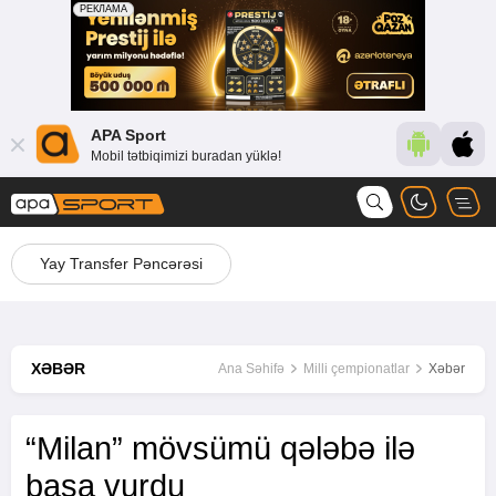
APA Sport
Mobil tətbiqimizi buradan yüklə!
Yay Transfer Pəncərəsi
XƏBƏR
Ana Səhifə
Milli çempionatlar
Xəbər
“Milan” mövsümü qələbə ilə
başa vurdu