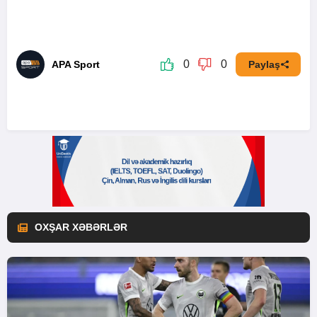
0
0
APA Sport
Paylaş
OXŞAR XƏBƏRLƏR