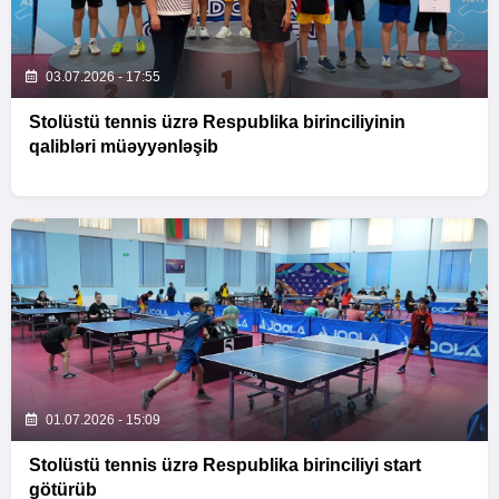
03.07.2026 - 17:55
Stolüstü tennis üzrə Respublika birinciliyinin
qalibləri müəyyənləşib
01.07.2026 - 15:09
Stolüstü tennis üzrə Respublika birinciliyi start
götürüb