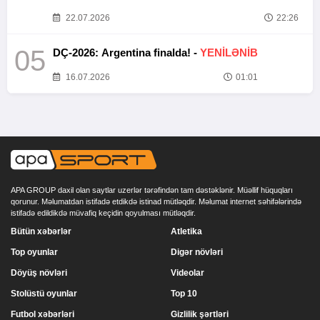
22.07.2026
22:26
05
DÇ-2026: Argentina finalda! -
YENİLƏNİB
16.07.2026
01:01
APA GROUP daxil olan saytlar uzerlər tərəfindən tam dəstəklənir. Müəllif hüquqları
qorunur. Məlumatdan istifadə etdikdə istinad mütləqdir. Məlumat internet səhifələrində
istifadə edildikdə müvafiq keçidin qoyulması mütləqdir.
Bütün xəbərlər
Atletika
Top oyunlar
Digər növləri
Döyüş növləri
Videolar
Stolüstü oyunlar
Top 10
Futbol xəbərləri
Gizlilik şərtləri