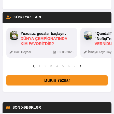
KÖŞƏ YAZILARI
Yuxusuz gecələr başlayır:
“Qandalf”
DÜNYA ÇEMPIONATINDA
“Neftçi”ni
KIM FAVORITDIR?
VERNİDUB
TOXUNUŞ
Hacı Heydər
02.06.2026
İsmayıl Xeyrullaye
1
2
3
4
5
6
7
Bütün Yazılar
SON XƏBƏRLƏR