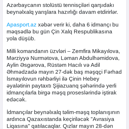
Azərbaycanın stolüstü tennisçiləri qarşıdakı
beynəlxalq yarışlara hazırlığı davam etdirirlər.
Apasport.az
xəbər verir ki, daha 6 idmançı bu
məqsədlə bu gün Çin Xalq Respublikasına
yola düşüb.
Milli komandanın üzvləri – Zemfira Mikayılova,
Mərziyyə Nurmətova, Ləman Abdulhəmidova,
Aylin Əsgərova, Rüstəm Hacılı və Adil
Əhmədzadə mayın 27-dək baş məşqçi Fərhad
İsmayılovun rəhbərliyi ilə Çinin Hebey
əyalətinin paytaxtı Şijiazuanq şəhərində yerli
idmançılarla birgə məşq proseslərində iştirak
edəcək.
İdmançılar beynəlxalq təlim-məşq toplanışının
ardınca Qazaxıstanda keçiriləcək "Avrasiya
Liqasına" qatılacaqlar. Qızlar mayın 28-dən