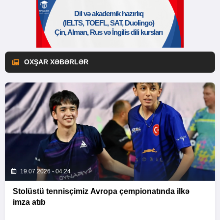
OXŞAR XƏBƏRLƏR
19.07.2026 - 04:24
Stolüstü tennisçimiz Avropa çempionatında ilkə
imza atıb