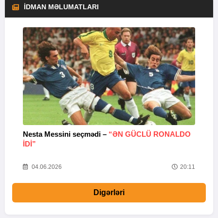
İDMAN MƏLUMATLARI
Nesta Messini seçmədi –
“ƏN GÜCLÜ RONALDO
“
IDI”
V
20
04.06.2026
20:11
Digərləri