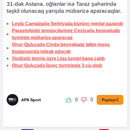
31-dək Astana, oğlanlar isə Taraz şəhərində
təşkil olunacaq yarışda mübarizə aparacaqlar.
Leyla Camalzadə Serbiyada bürünc medal qazanıb
Parastolüstü tennisçilərimiz Çexiyada beynəlxalq
turnirdə mübarizə aparacaq
Onur Quluzadə Çində beynəlxalq təlim-məşq
toplanışında iştirak edəcək
Stolüstü tennis üzrə Liqa turniri başa çatıb
Onur Quluzadə İsveç turnirində 3-cü olub
0
0
APA Sport
Paylaş