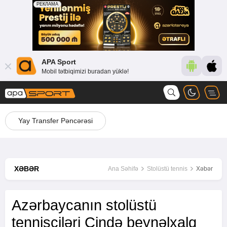
APA Sport
Mobil tətbiqimizi buradan yüklə!
Yay Transfer Pəncərəsi
XƏBƏR
Ana Səhifə
Stolüstü tennis
Xəbər
Azərbaycanın stolüstü
tennisçiləri Çində beynəlxalq