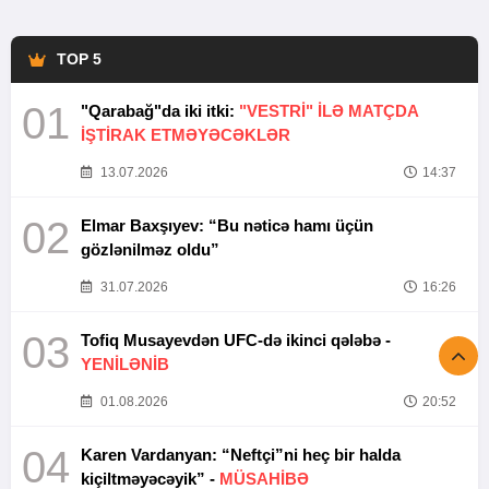
TOP 5
01
"Qarabağ"da iki itki:
"VESTRİ" İLƏ MATÇDA
İŞTİRAK ETMƏYƏCƏKLƏR
13.07.2026
14:37
02
Elmar Baxşıyev: “Bu nəticə hamı üçün
gözlənilməz oldu”
31.07.2026
16:26
03
Tofiq Musayevdən UFC-də ikinci qələbə -
YENİLƏNİB
01.08.2026
20:52
04
Karen Vardanyan: “Neftçi”ni heç bir halda
kiçiltməyəcəyik” -
MÜSAHİBƏ