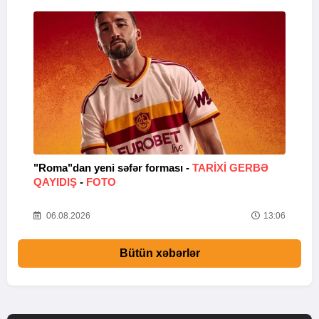
"Roma"dan yeni səfər forması -
TARIXI GERBƏ
"
QAYIDIŞ
-
FOTO
14
06.08.2026
13:06
Bütün xəbərlər