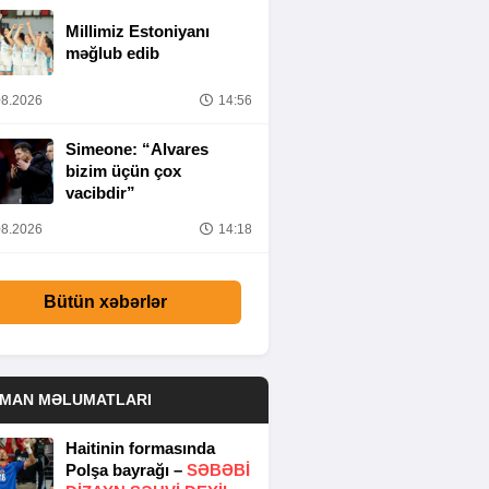
Millimiz Estoniyanı
məğlub edib
8.2026
14:56
Simeone: “Alvares
bizim üçün çox
vacibdir”
8.2026
14:18
Bütün xəbərlər
DMAN MƏLUMATLARI
Haitinin formasında
Polşa bayrağı –
SƏBƏBI