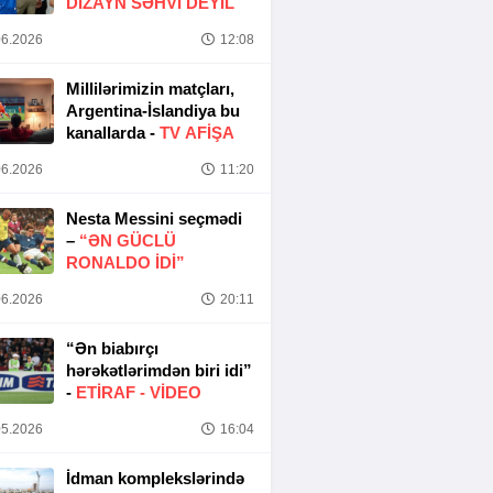
DIZAYN SƏHVI DEYIL
6.2026
12:08
Millilərimizin matçları,
Argentina-İslandiya bu
kanallarda -
TV AFİŞA
6.2026
11:20
Nesta Messini seçmədi
–
“ƏN GÜCLÜ
RONALDO IDI”
6.2026
20:11
“Ən biabırçı
hərəkətlərimdən biri idi”
-
ETIRAF -
VİDEO
5.2026
16:04
İdman komplekslərində