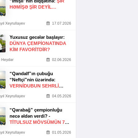
“İmişli”nin diqqətinə:
ŞIR
HƏMIŞƏ ŞIR DEYIL…
yıl Xeyrullayev
17.07.2026
Yuxusuz gecələr başlayır:
DÜNYA ÇEMPIONATINDA
KIM FAVORITDIR?
 Heydər
02.06.2026
“Qandalf”ın çubuğu
“Neftçi”nin üzərində:
VERNİDUBUN SEHRLİ
TOXUNUŞU
yıl Xeyrullayev
04.05.2026
“Qarabağ” çempionluğu
necə əldən verdi? -
TITULSUZ MÖVSÜMÜN 7
SƏBƏBI
yıl Xeyrullayev
01.05.2026