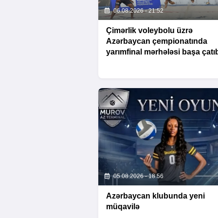
06.08.2026 - 21:52
Çimərlik voleybolu üzrə
Azərbaycan çempionatında
yarımfinal mərhələsi başa çatı
05.08.2026 - 18:56
Azərbaycan klubunda yeni
müqavilə