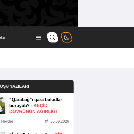
lar
ÖŞƏ YAZILARI
“Qarabağ”ı qara buludlar
bürüyüb? -
KEÇID
DÖVRÜNÜN AĞIRLIĞI
 Heydər
05.08.2026