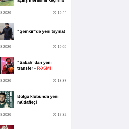
açılış mərasimi keçirilib
8.2026
19:44
“Şəmkir”də yeni təyinat
8.2026
19:05
“Sabah”dan yeni
transfer -
RƏSMİ
8.2026
18:37
Bölgə klubunda yeni
müdafiəçi
8.2026
17:32