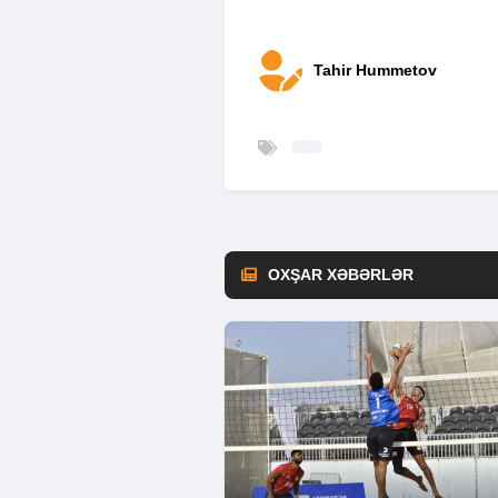
Tahir Hummetov
OXŞAR XƏBƏRLƏR