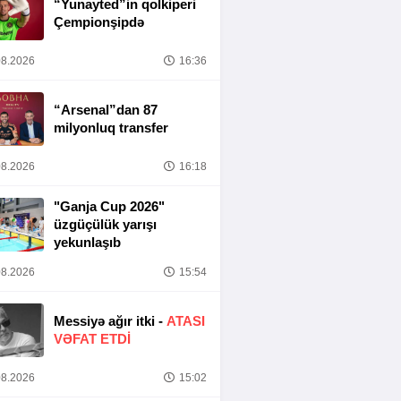
“Yunayted”in qolkiperi
Çempionşipdə
8.2026
16:36
“Arsenal”dan 87
milyonluq transfer
8.2026
16:18
"Ganja Cup 2026"
üzgüçülük yarışı
yekunlaşıb
8.2026
15:54
Messiyə ağır itki -
ATASI
VƏFAT ETDI
8.2026
15:02