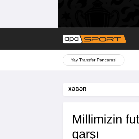
Yay Transfer Pəncərəsi
XƏBƏR
Millimizin f
qarşı