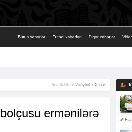
Bütün xəbərlər
Futbol xəbərləri
Digər xəbərlər
Video
Ana Səhifə
Voleybol
Xəbər
K
utbolçusu ermənilərə
Hacı