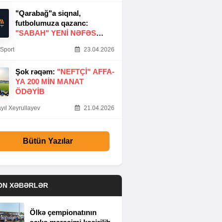
"Qarabağ"a siqnal,
futbolumuza qazanc:
"SABAH" YENI NƏFƏS
GƏTIRDI
Sport
23.04.2026
Şok rəqəm:
"NEFTÇI" AFFA-
YA 200 MIN MANAT
ÖDƏYIB
yıl Xeyrullayev
21.04.2026
Bütün Yazılar
ON XƏBƏRLƏR
Ölkə çempionatının