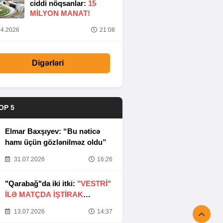
ciddi nöqsanlar:
15
MILYON MANAT!
4.2026
21:08
Digərləri
OP 5
Elmar Baxşıyev: “Bu nəticə
hamı üçün gözlənilməz oldu”
31.07.2026
16:26
"Qarabağ"da iki itki:
"VESTRİ"
İLƏ MATÇDA İŞTİRAK
ETMƏYƏCƏKLƏR
13.07.2026
14:37