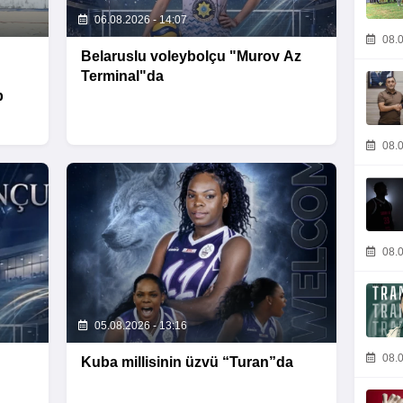
06.08.2026 - 14:07
08.0
Belaruslu voleybolçu "Murov Az
Terminal"da
b
08.0
08.0
05.08.2026 - 13:16
08.0
Kuba millisinin üzvü “Turan”da