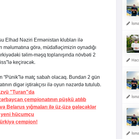
İsma
su Elhad Nəziri Ermənistan klubları ilə
n məlumatına görə, müdafiəçimizin oynadığı
rkiyədəki təlim-məşq toplanışında növbəti 2
Hacı
iss”lə keçirəcək.
an “Pünik”lə matç sabah olacaq. Bundan 2 gün
nın digər iştirakçısı ilə oyun nəzərdə tutulub.
 üzvü "Turan"da
İsma
zərbaycan çempionatının püşkü atılıb
və Belarus yığmaları ilə üz-üzə gələcəklər
i yeni hücumçu
ürkiyə çempion!
İsma