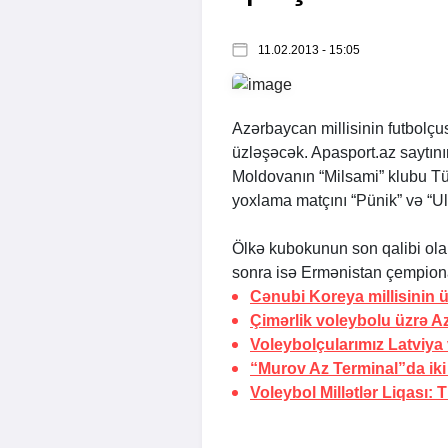
11.02.2013 - 15:05
Azərbaycan millisinin futbolçu
üzləşəcək.
Apasport.az
saytını
Moldovanın “Milsami” klubu Tü
yoxlama matçını “Pünik” və “Ul
Ölkə kubokunun son qalibi ol
sonra isə Ermənistan çempionatı
Cənubi Koreya millisinin
Çimərlik voleybolu üzrə A
Voleybolçularımız Latviya 
“Murov Az Terminal”da ik
Voleybol Millətlər Liqası:
T