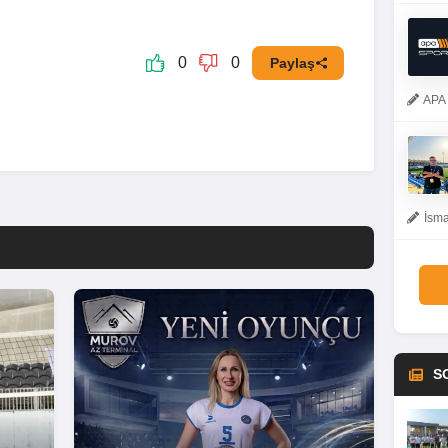
0
0
Paylaş
APA 
İsma
S