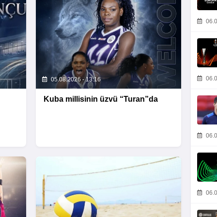
06.0
06.0
05.08.2026 - 13:16
Kuba millisinin üzvü “Turan”da
06.0
06.0