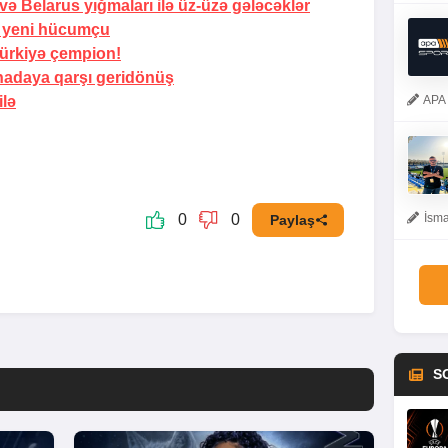
və Belarus yığmaları ilə üz-üzə gələcəklər
i yeni hücumçu
ürkiyə çempion!
adaya qarşı geridönüş
ilə
APA 
0
0
İsma
Paylaş
S