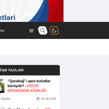
lar
ÖŞƏ YAZILARI
“Qarabağ”ı qara buludlar
bürüyüb? -
KEÇID
DÖVRÜNÜN AĞIRLIĞI
 Heydər
05.08.2026