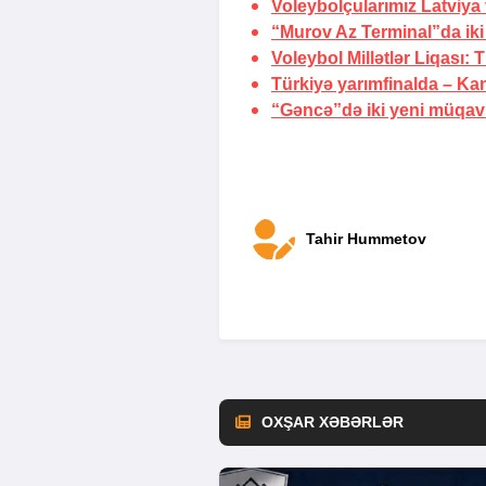
Voleybolçularımız Latviya 
“Murov Az Terminal”da ik
Voleybol Millətlər Liqası:
T
Türkiyə yarımfinalda –
Kan
“Gəncə”də iki yeni müqav
Tahir Hummetov
OXŞAR XƏBƏRLƏR