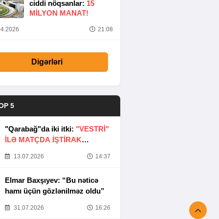
ciddi nöqsanlar:
15
MILYON MANAT!
4.2026
21:08
Digərləri
OP 5
"Qarabağ"da iki itki:
"VESTRİ"
İLƏ MATÇDA İŞTİRAK
ETMƏYƏCƏKLƏR
13.07.2026
14:37
Elmar Baxşıyev: “Bu nəticə
hamı üçün gözlənilməz oldu”
31.07.2026
16:26