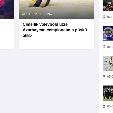
03.08.2026 - 21:47
06.0
Çimərlik voleybolu üzrə
Azərbaycan çempionatının püşkü
atılıb
06.0
05.0
05.0