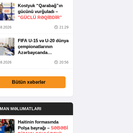
Kostyuk “Qarabağ”ın
gücünü vurğuladı –
”GÜCLÜ RƏQİBDİR”
8.2026
21:29
FIFA U-15 və U-20 dünya
çempionatlarının
Azərbaycanda
keçirilməsi ilə bağlı
8.2026
20:56
Təşkilat Komitəsinin
iclası baş tutub
Bütün xəbərlər
DMAN MƏLUMATLARI
Haitinin formasında
Polşa bayrağı –
SƏBƏBI