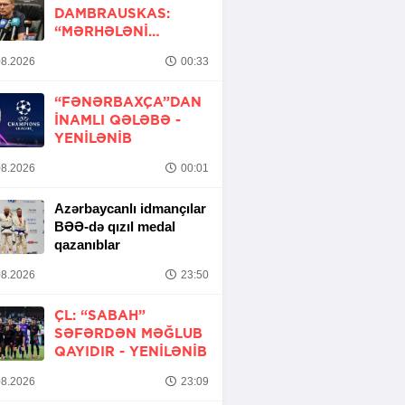
DAMBRAUSKAS:
“MƏRHƏLƏNI
KEÇMƏK ŞANSIMIZ
8.2026
00:33
VAR”
“FƏNƏRBAXÇA”DAN
INAMLI QƏLƏBƏ -
YENİLƏNİB
8.2026
00:01
Azərbaycanlı idmançılar
BƏƏ-də qızıl medal
qazanıblar
8.2026
23:50
ÇL: “SABAH”
SƏFƏRDƏN MƏĞLUB
QAYIDIR -
YENİLƏNİB
8.2026
23:09