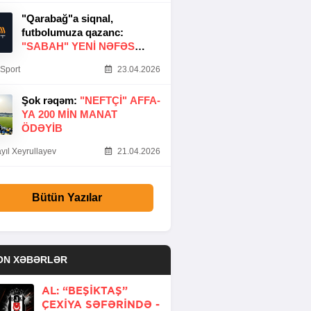
"Qarabağ"a siqnal,
futbolumuza qazanc:
"SABAH" YENI NƏFƏS
GƏTIRDI
Sport
23.04.2026
Şok rəqəm:
"NEFTÇI" AFFA-
YA 200 MIN MANAT
ÖDƏYIB
yıl Xeyrullayev
21.04.2026
Bütün Yazılar
ON XƏBƏRLƏR
AL: “BEŞIKTAŞ”
ÇEXIYA SƏFƏRINDƏ -