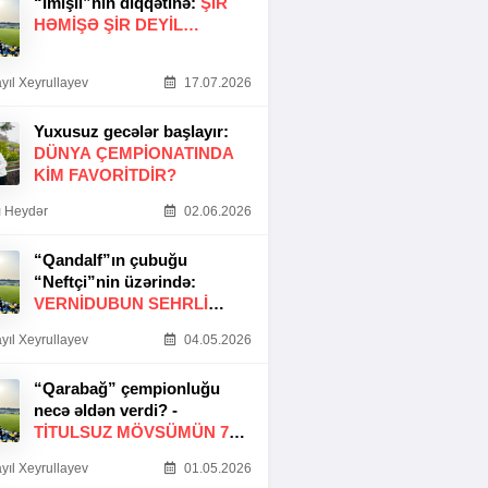
“İmişli”nin diqqətinə:
ŞIR
HƏMIŞƏ ŞIR DEYIL…
yıl Xeyrullayev
17.07.2026
Yuxusuz gecələr başlayır:
DÜNYA ÇEMPIONATINDA
KIM FAVORITDIR?
 Heydər
02.06.2026
“Qandalf”ın çubuğu
“Neftçi”nin üzərində:
VERNİDUBUN SEHRLİ
TOXUNUŞU
yıl Xeyrullayev
04.05.2026
“Qarabağ” çempionluğu
necə əldən verdi? -
TITULSUZ MÖVSÜMÜN 7
SƏBƏBI
yıl Xeyrullayev
01.05.2026