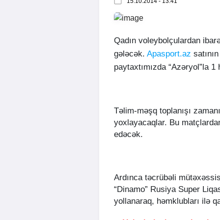
15.10.2014 - 13:41
Qadın voleybolçulardan ibar
gələcək.
Apasport.az
satının
paytaxtımızda “Azəryol”la 1 h
Təlim-məşq toplanışı zamanı
yoxlayacaqlar. Bu matçlardan
edəcək.
Ardınca təcrübəli mütəxəssis
“Dinamo” Rusiya Super Liqa
yollanaraq, həmklubları ilə 