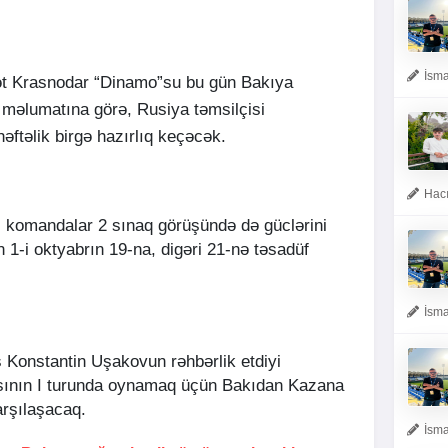
İsma
ət Krasnodar “Dinamo”su bu gün Bakıya
 məlumatına görə, Rusiya təmsilçisi
əftəlik birgə hazırlıq keçəcək.
Hacı
 komandalar 2 sınaq görüşündə də güclərini
 1-i oktyabrın 19-na, digəri 21-nə təsadüf
İsma
 Konstantin Uşakovun rəhbərlik etdiyi
sının I turunda oynamaq üçün Bakıdan Kazana
qarşılaşacaq.
İsma