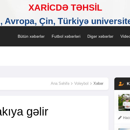
Bütün xəbərlər
Futbol xəbərləri
Digər xəbərlər
Video
Ana Səhifə
Voleybol
Xəbər
K
kıya gəlir
Hacı