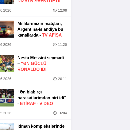
DIZAYN SƏHVI DEYIL
6.2026
12:08
Millilərimizin matçları,
Argentina-İslandiya bu
kanallarda -
TV AFİŞA
6.2026
11:20
Nesta Messini seçmədi
–
“ƏN GÜCLÜ
RONALDO IDI”
6.2026
20:11
“Ən biabırçı
hərəkətlərimdən biri idi”
-
ETIRAF -
VİDEO
5.2026
16:04
İdman komplekslərində