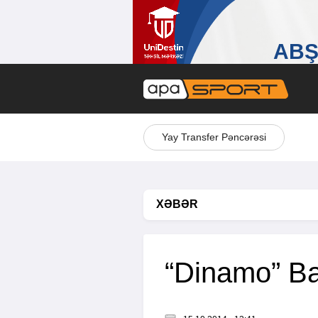
Yay Transfer Pəncərəsi
XƏBƏR
“Dinamo” Ba