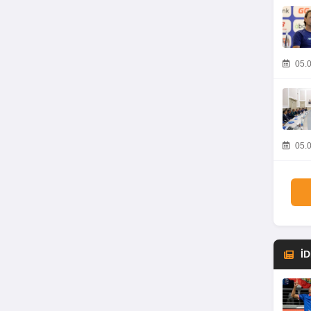
05.0
05.0
İ