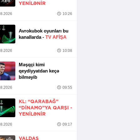
YENİLƏNİR
8.2026
10:26
Avrokubok oyunları bu
kanallarda -
TV AFİŞA
8.2026
10:08
Məşqçi kimi
qeydiyyatdan keçə
bilməyib
8.2026
09:55
KL: “QARABAĞ”
“DINAMO”YA QARŞI -
YENİLƏNİR
8.2026
09:17
VALDAS