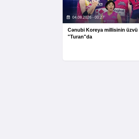
04.08.2026 - 00:27
Cənubi Koreya millisinin üzvü
"Turan"da