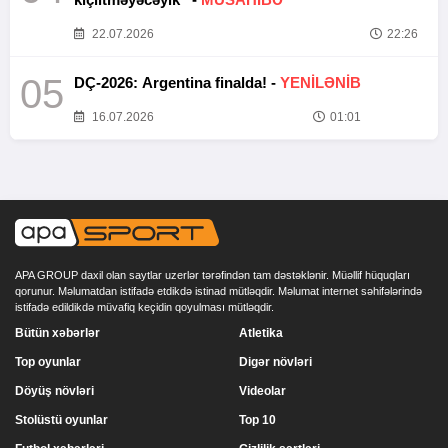
22.07.2026
22:26
05
DÇ-2026: Argentina finalda! -
YENİLƏNİB
16.07.2026
01:01
APA GROUP daxil olan saytlar uzerlər tərəfindən tam dəstəklənir. Müəllif hüquqları
qorunur. Məlumatdan istifadə etdikdə istinad mütləqdir. Məlumat internet səhifələrində
istifadə edildikdə müvafiq keçidin qoyulması mütləqdir.
Bütün xəbərlər
Atletika
Top oyunlar
Digər növləri
Döyüş növləri
Videolar
Stolüstü oyunlar
Top 10