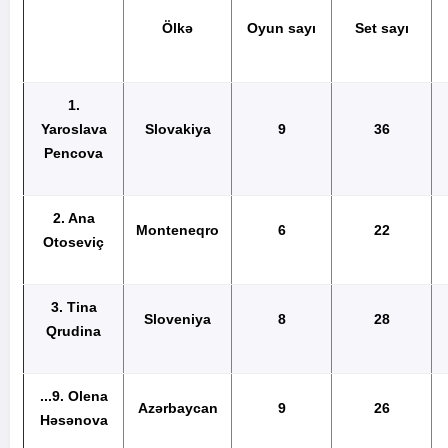
Ölkə
Oyun sayı
Set sayı
1.
Yaroslava
Slovakiya
9
36
Pencova
2. Ana
Monteneqro
6
22
Otoseviç
3. Tina
Sloveniya
8
28
Qrudina
...
9.
Olena
Azərbaycan
9
26
Həsənova