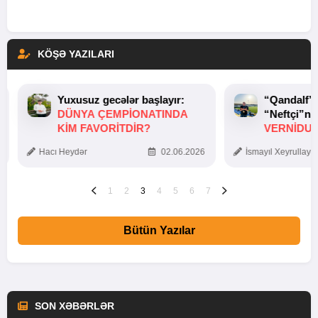
KÖŞƏ YAZILARI
Yuxusuz gecələr başlayır:
“Qandalf”
DÜNYA ÇEMPIONATINDA
“Neftçi”ni
KIM FAVORITDIR?
VERNİDUB
TOXUNUŞ
Hacı Heydər
02.06.2026
İsmayıl Xeyrullaye
1
2
3
4
5
6
7
Bütün Yazılar
SON XƏBƏRLƏR