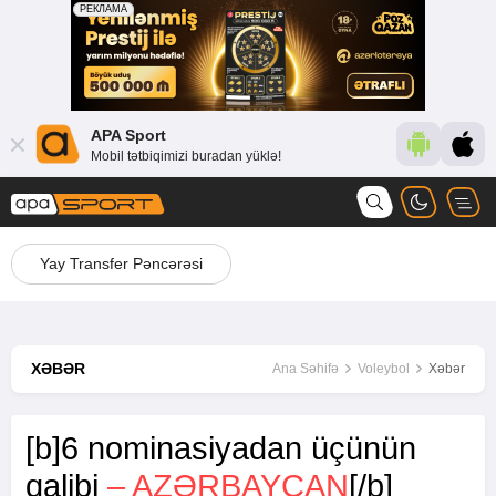
APA Sport
Mobil tətbiqimizi buradan yüklə!
Yay Transfer Pəncərəsi
XƏBƏR
Ana Səhifə
Voleybol
Xəbər
[b]6 nominasiyadan üçünün
qalibi
– AZƏRBAYCAN
[/b]