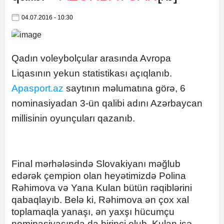
04.07.2016 - 10:30
Qadın voleybolçular arasında Avropa
Liqasının yekun statistikası açıqlanıb.
Apasport.az
saytının məlumatına görə, 6
nominasiyadan 3-ün qalibi adını Azərbaycan
millisinin oyunçuları qazanıb.
Final mərhələsində Slovakiyanı məğlub
edərək çempion olan heyətimizdə Polina
Rəhimova və Yana Kulan bütün rəqiblərini
qabaqlayıb. Belə ki, Rəhimova ən çox xal
toplamaqla yanaşı, ən yaxşı hücumçu
nominasiyasında da birinci olub. Kulan isə