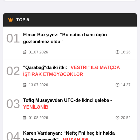
TOP 5
01
Elmar Baxşıyev: “Bu nəticə hamı üçün
gözlənilməz oldu”
31.07.2026
16:26
02
"Qarabağ"da iki itki:
"VESTRİ" İLƏ MATÇDA
İŞTİRAK ETMƏYƏCƏKLƏR
13.07.2026
14:37
03
Tofiq Musayevdən UFC-də ikinci qələbə -
YENİLƏNİB
01.08.2026
20:52
04
Karen Vardanyan: “Neftçi”ni heç bir halda
kiçiltməyəcəyik” -
MÜSAHİBƏ