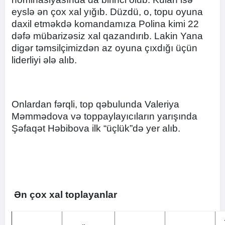
eyslə ən çox xal yığıb. Düzdü, o, topu oyuna
daxil etməkdə komandamıza Polina kimi 22
dəfə mübarizəsiz xal qazandırıb. Lakin Yana
digər təmsilçimizdən az oyuna çıxdığı üçün
liderliyi ələ alıb.
Onlardan fərqli, top qəbulunda Valeriya
Məmmədova və toppaylayıcıların yarışında
Şəfaqət Həbibova ilk “üçlük”də yer alıb.
Ən çox xal toplayanlar