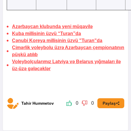
Azərbaycan klubunda yeni müqavilə
Kuba millisinin üzvü “Turan”da
Cənubi Koreya millisinin üzvü "Turan"da
Çimərlik voleybolu üzrə Azərbaycan çempionatının
püşkü atılıb
Voleybolçularımız Latviya və Belarus yığmaları ilə
üz-üzə gələcəklər
0
0
Tahir Hummetov
Paylaş