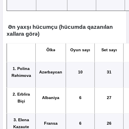
Ən yaxşı
hücumçu (hücumda qazanılan
xallara görə)
Ölkə
Oyun sayı
Set sayı
1.
Polina
Azərbaycan
10
31
Rəhimova
2. Erblira
Albaniya
6
27
Biçi
3. Elena
Fransa
6
26
Kazaute