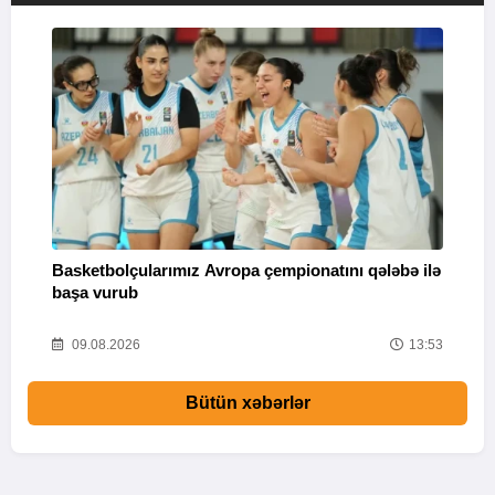
Basketbolçularımız Avropa çempionatını qələbə ilə
Q
başa vurub
V
16
09.08.2026
13:53
Bütün xəbərlər