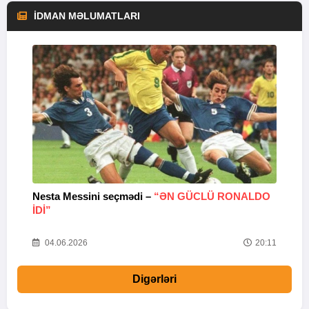
İDMAN MƏLUMATLARI
Nesta Messini seçmədi –
“ƏN GÜCLÜ RONALDO
“
IDI”
V
20
04.06.2026
20:11
Digərləri