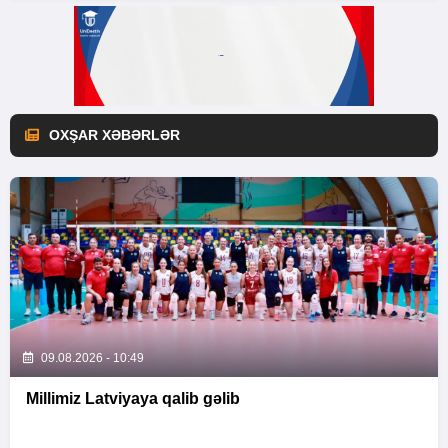
OXŞAR XƏBƏRLƏR
09.08.2026 - 10:49
Millimiz Latviyaya qalib gəlib