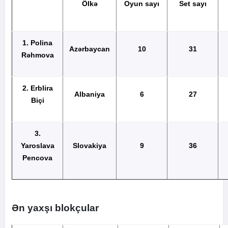
Ölkə
Oyun sayı
Set sayı
1. Polina
Azərbaycan
10
31
Rəhmova
2. Erblira
Albaniya
6
27
Biçi
3.
Yaroslava
Slovakiya
9
36
Pencova
Ən yaxşı blokçular