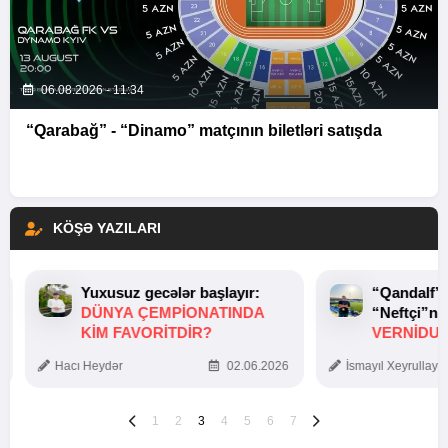
06.08.2026 - 11:34
“Qarabağ” - “Dinamo” matçının biletləri satışda
KÖŞƏ YAZILARI
Yuxusuz gecələr başlayır:
“Qandalf”
DÜNYA ÇEMPIONATINDA
“Neftçi”ni
KIM FAVORITDIR?
VERNİDUB
TOXUNUŞ
Hacı Heydər
02.06.2026
İsmayıl Xeyrullaye
1
2
3
4
5
6
7