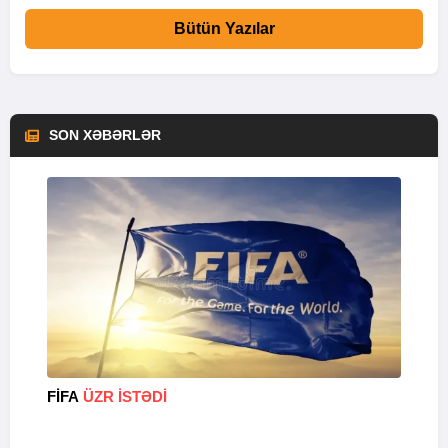
Bütün Yazılar
SON XƏBƏRLƏR
FİFA
ÜZR İSTƏDİ
“