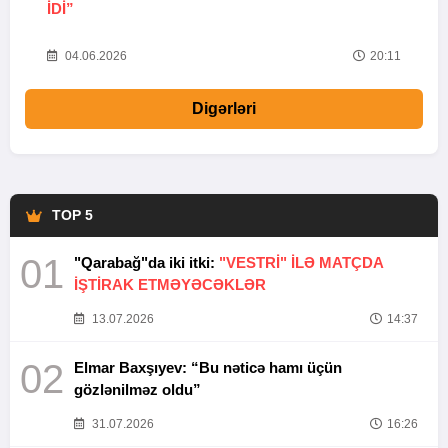
IDI”
V
20
04.06.2026
20:11
Digərləri
TOP 5
01
"Qarabağ"da iki itki:
"VESTRİ" İLƏ MATÇDA
İŞTİRAK ETMƏYƏCƏKLƏR
13.07.2026
14:37
02
Elmar Baxşıyev: “Bu nəticə hamı üçün
gözlənilməz oldu”
31.07.2026
16:26