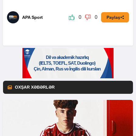
0
0
APA Sport
Paylaş
OXŞAR XƏBƏRLƏR