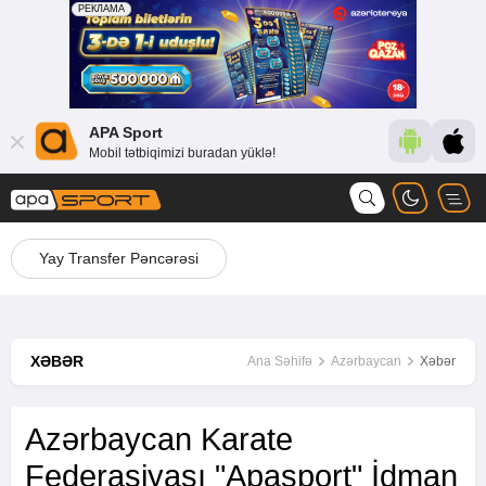
APA Sport
Mobil tətbiqimizi buradan yüklə!
Yay Transfer Pəncərəsi
XƏBƏR
Ana Səhifə
Azərbaycan
Xəbər
Azərbaycan Karate
Federasiyası "Apasport" İdman