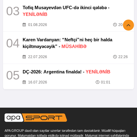
03
Tofiq Musayevdən UFC-də ikinci qələbə -
YENİLƏNİB
01.08.2026
20:52
04
Karen Vardanyan: “Neftçi”ni heç bir halda
kiçiltməyəcəyik” -
MÜSAHİBƏ
22.07.2026
22:26
05
DÇ-2026: Argentina finalda! -
YENİLƏNİB
16.07.2026
01:01
APA GROUP daxil olan saytlar uzerlər tərəfindən tam dəstəklənir. Müəllif hüquqları
qorunur. Məlumatdan istifadə etdikdə istinad mütləqdir. Məlumat internet səhifələrində