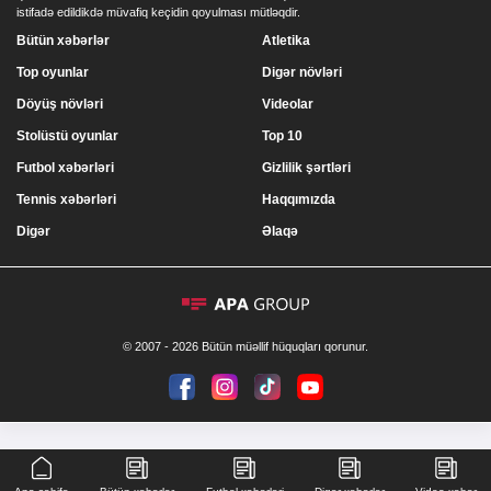
istifadə edildikdə müvafiq keçidin qoyulması mütləqdir.
Bütün xəbərlər
Atletika
Top oyunlar
Digər növləri
Döyüş növləri
Videolar
Stolüstü oyunlar
Top 10
Futbol xəbərləri
Gizlilik şərtləri
Tennis xəbərləri
Haqqımızda
Digər
Əlaqə
© 2007 - 2026 Bütün müəllif hüquqları qorunur.