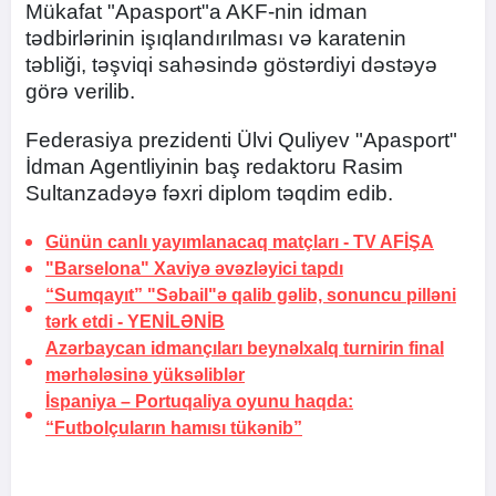
Mükafat "Apasport"a AKF-nin idman
tədbirlərinin işıqlandırılması və karatenin
təbliği, təşviqi sahəsində göstərdiyi dəstəyə
görə verilib.
Federasiya prezidenti Ülvi Quliyev "Apasport"
İdman Agentliyinin baş redaktoru Rasim
Sultanzadəyə fəxri diplom təqdim edib.
Günün canlı yayımlanacaq matçları -
TV AFİŞA
"Barselona" Xaviyə
əvəzləyici tapdı
“Sumqayıt” "Səbail"ə qalib gəlib, sonuncu pilləni
tərk etdi -
YENİLƏNİB
Azərbaycan idmançıları beynəlxalq turnirin final
mərhələsinə yüksəliblər
İspaniya – Portuqaliya oyunu haqda:
“Futbolçuların hamısı tükənib”