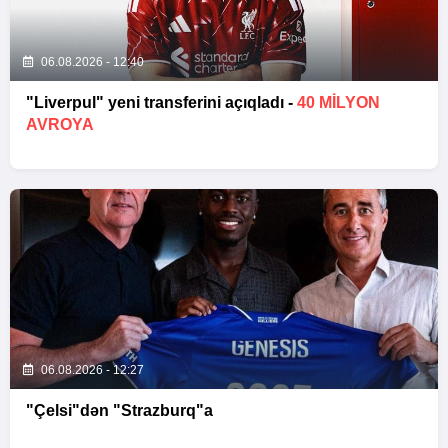
06.08.2026 - 12:40
"Liverpul" yeni transferini açıqladı -
40 MILYON
AVROYA
06.08.2026 - 12:27
"Çelsi"dən "Strazburq"a