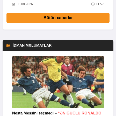
27
06.08.2026
11:57
Bütün xəbərlər
İDMAN MƏLUMATLARI
Nesta Messini seçmədi –
“ƏN GÜCLÜ RONALDO
“