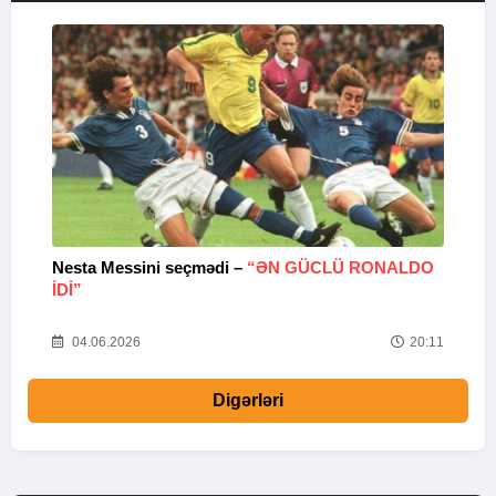
Nesta Messini seçmədi –
“ƏN GÜCLÜ RONALDO
“
IDI”
V
20
04.06.2026
20:11
Digərləri