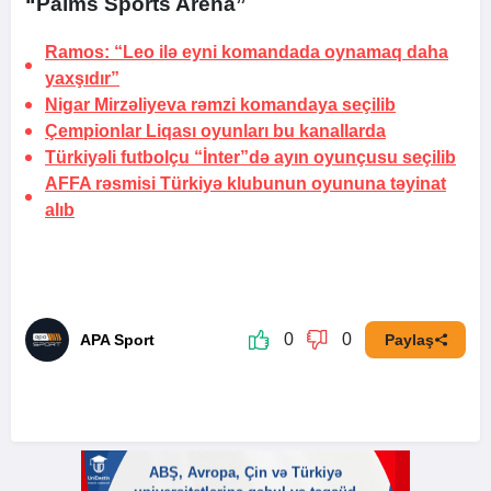
“Palms Sports Arena”
Ramos: “Leo ilə eyni komandada oynamaq
daha
yaxşıdır”
Nigar Mirzəliyeva rəmzi komandaya seçilib
Çempionlar Liqası oyunları bu kanallarda
Türkiyəli futbolçu “İnter”də ayın oyunçusu seçilib
AFFA rəsmisi Türkiyə klubunun oyununa təyinat
alıb
0
0
APA Sport
Paylaş