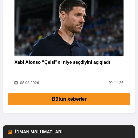
Xabi Alonso “Çelsi”ni niyə seçdiyini açıqladı
P
38
08.08.2026
11:26
Bütün xəbərlər
İDMAN MƏLUMATLARI