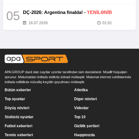
05
DÇ-2026: Argentina finalda! -
YENİLƏNİB
16.07.2026
01:01
APA GROUP daxil olan saytlar uzerlər tərəfindən tam dəstəklənir. Müəllif hüquqları
qorunur. Məlumatdan istifadə etdikdə istinad mütləqdir. Məlumat internet səhifələrində
istifadə edildikdə müvafiq keçidin qoyulması mütləqdir.
Bütün xəbərlər
Atletika
Top oyunlar
Digər növləri
Döyüş növləri
Videolar
Stolüstü oyunlar
Top 10
Futbol xəbərləri
Gizlilik şərtləri
Tennis xəbərləri
Haqqımızda