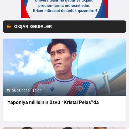
OXŞAR XƏBƏRLƏR
08.08.2026 - 12:04
Yaponiya millisinin üzvü “Kristal Pelas”da