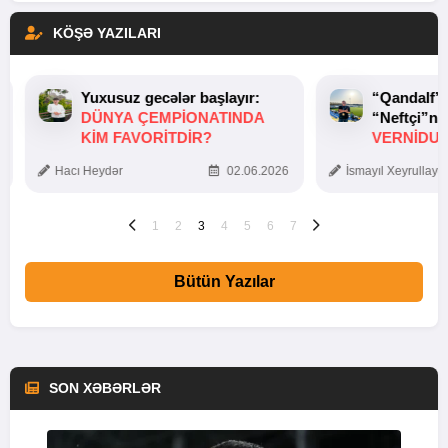
KÖŞƏ YAZILARI
Yuxusuz gecələr başlayır:
“Qandalf”
DÜNYA ÇEMPIONATINDA
“Neftçi”ni
KIM FAVORITDIR?
VERNİDUB
TOXUNUŞ
Hacı Heydər
02.06.2026
İsmayıl Xeyrullaye
1
2
3
4
5
6
7
Bütün Yazılar
SON XƏBƏRLƏR