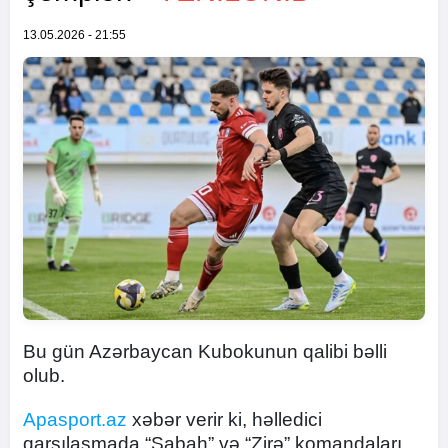
13.05.2026 - 21:55
Bu gün Azərbaycan Kubokunun qalibi bəlli
olub.
Apasport.az
xəbər verir ki, həlledici
qarşılaşmada “Sabah” və “Zirə” komandaları