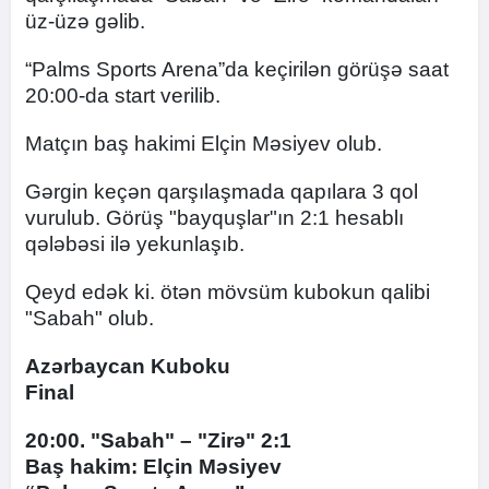
üz-üzə gəlib.
“Palms Sports Arena”da keçirilən görüşə saat
20:00-da start verilib.
Matçın baş hakimi Elçin Məsiyev olub.
Gərgin keçən qarşılaşmada qapılara 3 qol
vurulub. Görüş "bayquşlar"ın 2:1 hesablı
qələbəsi ilə yekunlaşıb.
Qeyd edək ki. ötən mövsüm kubokun qalibi
"Sabah" olub.
Azərbaycan Kuboku
Final
20:00. "Sabah" – "Zirə" 2:1
Baş hakim: Elçin Məsiyev