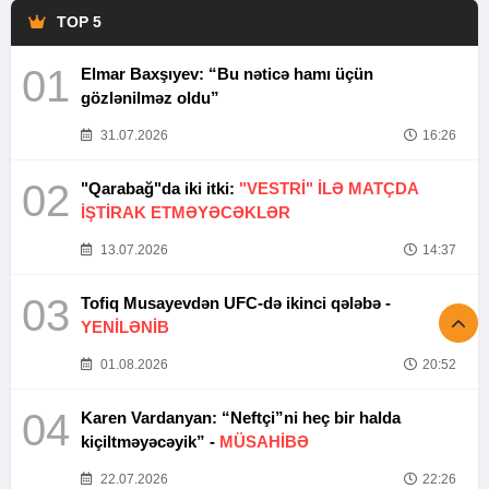
TOP 5
01
Elmar Baxşıyev: “Bu nəticə hamı üçün
gözlənilməz oldu”
31.07.2026
16:26
02
"Qarabağ"da iki itki:
"VESTRİ" İLƏ MATÇDA
İŞTİRAK ETMƏYƏCƏKLƏR
13.07.2026
14:37
03
Tofiq Musayevdən UFC-də ikinci qələbə -
YENİLƏNİB
01.08.2026
20:52
04
Karen Vardanyan: “Neftçi”ni heç bir halda
kiçiltməyəcəyik” -
MÜSAHİBƏ
22.07.2026
22:26