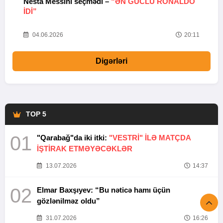
Nesta Messini seçmədi –
“ƏN GÜCLÜ RONALDO
“
IDI”
V
20
04.06.2026
20:11
Digərləri
TOP 5
01
"Qarabağ"da iki itki:
"VESTRİ" İLƏ MATÇDA
İŞTİRAK ETMƏYƏCƏKLƏR
13.07.2026
14:37
02
Elmar Baxşıyev: “Bu nəticə hamı üçün
gözlənilməz oldu”
31.07.2026
16:26