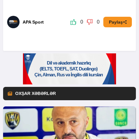
0
0
APA Sport
Paylaş
OXŞAR XƏBƏRLƏR