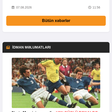
02
07.08.2026
11:56
Bütün xəbərlər
İDMAN MƏLUMATLARI