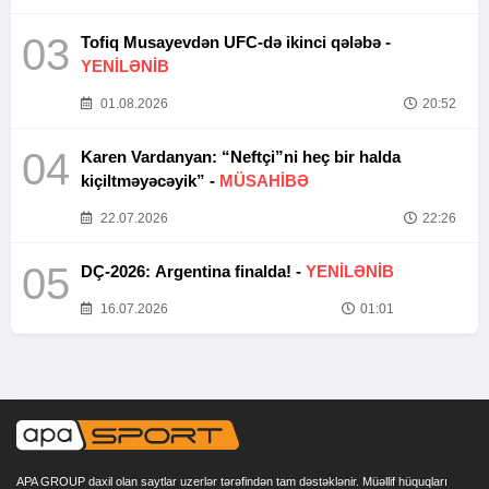
03
Tofiq Musayevdən UFC-də ikinci qələbə -
YENİLƏNİB
01.08.2026
20:52
04
Karen Vardanyan: “Neftçi”ni heç bir halda
kiçiltməyəcəyik” -
MÜSAHİBƏ
22.07.2026
22:26
05
DÇ-2026: Argentina finalda! -
YENİLƏNİB
16.07.2026
01:01
APA GROUP daxil olan saytlar uzerlər tərəfindən tam dəstəklənir. Müəllif hüquqları