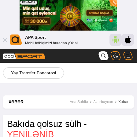
APA Sport
Mobil tətbiqimizi buradan yüklə!
Yay Transfer Pəncərəsi
XƏBƏR
Ana Səhifə
Azərbaycan
Xəbər
Bakıda qolsuz sülh -
YENİLƏNİB