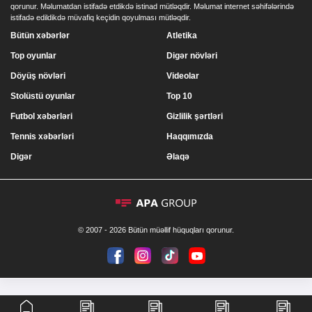
qorunur. Məlumatdan istifadə etdikdə istinad mütləqdir. Məlumat internet səhifələrində
istifadə edildikdə müvafiq keçidin qoyulması mütləqdir.
Bütün xəbərlər
Atletika
Top oyunlar
Digər növləri
Döyüş növləri
Videolar
Stolüstü oyunlar
Top 10
Futbol xəbərləri
Gizlilik şərtləri
Tennis xəbərləri
Haqqımızda
Digər
Əlaqə
© 2007 - 2026 Bütün müəllif hüquqları qorunur.