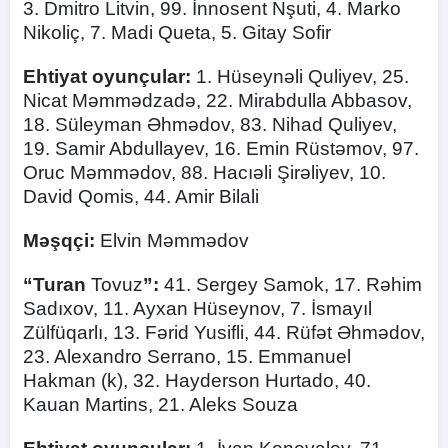
3. Dmitro Litvin, 99. İnnosent Nşuti, 4. Marko
Nikoliç, 7. Madi Queta, 5. Gitay Sofir
Ehtiyat
oyunçular:
1. Hüseynəli Quliyev, 25.
Nicat Məmmədzadə, 22. Mirabdulla Abbasov,
18. Süleyman Əhmədov, 83. Nihad Quliyev,
19. Samir Abdullayev, 16. Emin Rüstəmov, 97.
Oruc Məmmədov, 88. Hacıəli Şirəliyev, 10.
David Qomis, 44. Amir Bilali
Məşqçi:
Elvin Məmmədov
“Turan
Tovuz
”:
41. Sergey Samok, 17. Rəhim
Sadıxov, 11. Ayxan Hüseynov, 7. İsmayıl
Zülfüqarlı, 13. Fərid Yusifli, 44. Rüfət Əhmədov,
23. Alexandro Serrano, 15. Emmanuel
Hakman (k), 32. Hayderson Hurtado, 40.
Kauan Martins, 21. Aleks Souza