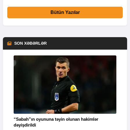
Bütün Yazılar
SON XƏBƏRLƏR
“Sabah”ın oyununa təyin olunan hakimlər
I
dəyişdirildi