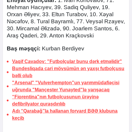
Ehtiyat
oyunçular:
1. İvan Konovalov, 71.
Mehman Hacıyev, 39. Sadiq Quliyev, 19.
Orxan Əliyev, 33. Eltun Turabov, 10. Xəyal
Nəcəfov, 8. Tural Bayramlı, 77. Veysəl Rzayev,
30. Mircamal Əlizadə, 90. Joarlem Santos, 6.
Araş Qaderi, 29. Anton Kraçkovski
Baş
məşqçi:
Kurban Berdiyev
Vaqif Cavadov: "Futbolçular bunu dərk etməlidir"
Bundesliqada cari mövsümün ən yaxşı futbolçusu
bəlli olub
"Arsenal" "Vulverhempton"un yarımmüdafiəçisi
uğrunda "Mançester Yunayted"lə yarışacaq
“Fiorentina"nın futbolçusunun ürəyinə
defibrilyator quraşdırılıb
Adı “Qarabağ”la hallanan forvard BƏƏ klubuna
keçib