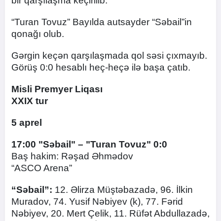
bir qarşılaşma keçirilib.
“Turan Tovuz” Bayılda autsayder “Səbail”in
qonağı olub.
Gərgin keçən qarşılaşmada qol səsi çıxmayıb.
Görüş 0:0 hesablı heç-heçə ilə başa çatıb.
Misli Premyer Liqası
XXIX tur
5 aprel
17:00 "Səbail" – "Turan Tovuz" 0:0
Baş hakim: Rəşad Əhmədov
“ASCO Arena”
“Səbail”:
12. Əlirza Müştəbazadə, 96. İlkin
Muradov, 74. Yusif Nəbiyev (k), 77. Fərid
Nəbiyev, 20. Mert Çelik, 11. Rüfət Abdullazadə,