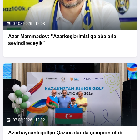
07.08.2026 - 12:08
Azər Məmmədov: "Azarkeşlərimizi qələbələrlə
sevindirəcəyik"
07.08.2026 - 12:02
Azərbaycanlı qolfçu Qazaxıstanda çempion olub